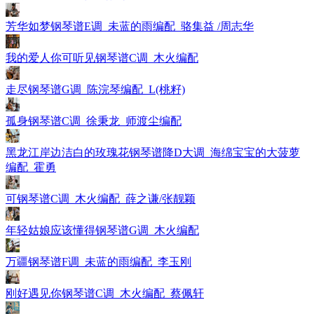
芳华如梦钢琴谱E调_未蓝的雨编配_骆集益 /周志华
我的爱人你可听见钢琴谱C调_木火编配
走尽钢琴谱G调_陈浣琴编配_L(桃籽)
孤身钢琴谱C调_徐秉龙_师渡尘编配
黑龙江岸边洁白的玫瑰花钢琴谱降D大调_海绵宝宝的大菠萝
编配_霍勇
可钢琴谱C调_木火编配_薛之谦/张靓颖
年轻姑娘应该懂得钢琴谱G调_木火编配
万疆钢琴谱F调_未蓝的雨编配_李玉刚
刚好遇见你钢琴谱C调_木火编配_蔡佩轩