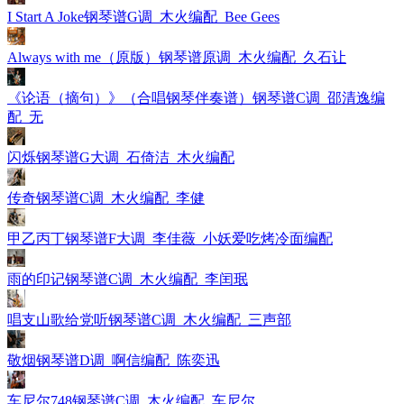
I Start A Joke钢琴谱G调_木火编配_Bee Gees
Always with me（原版）钢琴谱原调_木火编配_久石让
《论语（摘句）》（合唱钢琴伴奏谱）钢琴谱C调_邵清逸编
配_无
闪烁钢琴谱G大调_石倚洁_木火编配
传奇钢琴谱C调_木火编配_李健
甲乙丙丁钢琴谱F大调_李佳薇_小妖爱吃烤冷面编配
雨的印记钢琴谱C调_木火编配_李闰珉
唱支山歌给党听钢琴谱C调_木火编配_三声部
敬烟钢琴谱D调_啊信编配_陈奕迅
车尼尔748钢琴谱C调_木火编配_车尼尔