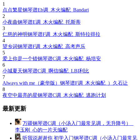
1
点点繁星钢琴谱Eb调_木火编配_Bandari
2
小夜曲钢琴谱E调_木火编配_托斯蒂
3
仁慈的神明钢琴谱F调_木火编配_斯特拉得拉
4
望乡词钢琴谱F调_木火编配_高考声乐
5
爱上你是一个错钢琴谱C调_木火编配_杨培安
6
小城夏天钢琴谱C调_啊信编配_LBI利比
7
Always with me（豪华版）钢琴谱F调_木火编配_）久石让
8
夜空中最亮的星钢琴谱C调_木火编配_逃跑计划
最新更新
万疆钢琴谱C调（小汤入门最常见调，无升降号）_
李玉刚_心的一片天编配
听我说谢谢你 初学入门钢琴谱C调（小汤入门最常见