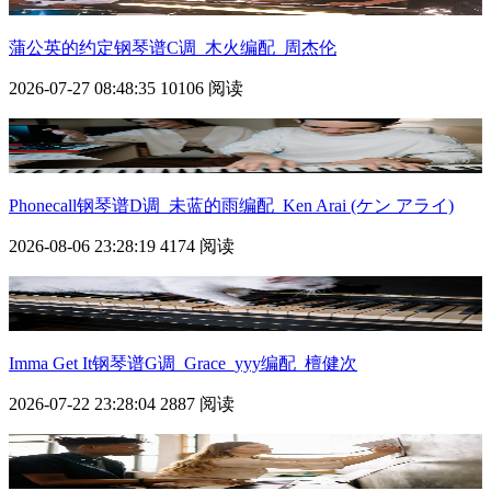
蒲公英的约定钢琴谱C调_木火编配_周杰伦
2026-07-27 08:48:35
10106 阅读
Phonecall钢琴谱D调_未蓝的雨编配_Ken Arai (ケン アライ)
2026-08-06 23:28:19
4174 阅读
Imma Get It钢琴谱G调_Grace_yyy编配_檀健次
2026-07-22 23:28:04
2887 阅读