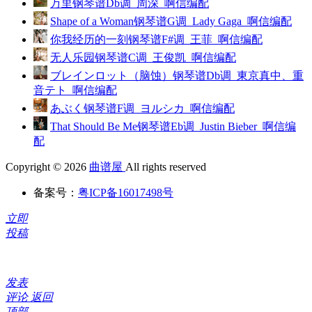
万里钢琴谱Db调_周深_啊信编配
Shape of a Woman钢琴谱G调_Lady Gaga_啊信编配
你我经历的一刻钢琴谱F#调_王菲_啊信编配
无人乐园钢琴谱C调_王俊凯_啊信编配
ブレインロット（脑蚀）钢琴谱Db调_東京真中、重
音テト_啊信编配
あぶく钢琴谱F调_ヨルシカ_啊信编配
That Should Be Me钢琴谱Eb调_Justin Bieber_啊信编
配
Copyright © 2026
曲谱屋
All rights reserved
备案号：
粤ICP备16017498号
立即
投稿
发表
评论
返回
顶部