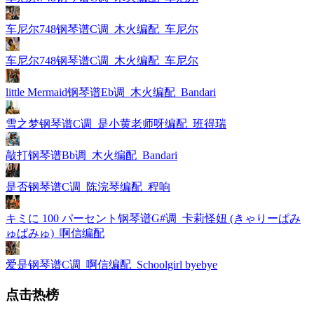
车尼尔748钢琴谱C调_木火编配_车尼尔
车尼尔748钢琴谱C调_木火编配_车尼尔
little Mermaid钢琴谱Eb调_木火编配_Bandari
雪之梦钢琴谱C调_是小黄老师呀编配_班得瑞
敲打钢琴谱Bb调_木火编配_Bandari
是否钢琴谱C调_陈浣琴编配_程响
キミに 100 パーセント钢琴谱G#调_卡莉怪妞 (きゃりーぱみ
ゅぱみゅ)_啊信编配
爱是钢琴谱C调_啊信编配_Schoolgirl byebye
点击热榜