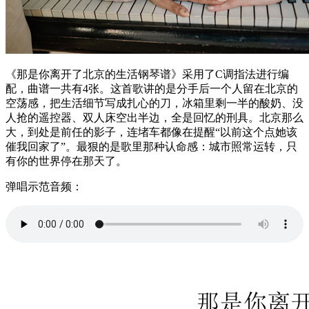
《那是你离开了北京的生活钢琴谱》采用了C调指法进行编
配，曲谱一共有4张。这首歌讲的是分手后一个人留在北京的
空荡感，把生活细节写成扎心的刀，冰箱里剩一半的酸奶、没
人抢的遥控器、双人床空出半边，全是回忆的刑具。北京那么
大，到处是前任的影子，连堵车都像在提醒“以前这个点她该
催我回家了”。最狠的是歌里那种认命感：城市照常运转，只
有你的世界停在那天了。
弹唱示范音频：