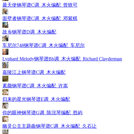
最天使钢琴谱C调_木火编配_曾轶可
面壁者钢琴谱C调_木火编配_邓紫棋
故乡钢琴谱D调_木火编配
车尼尔748钢琴谱C调_木火编配_车尼尔
Lyphard Melody钢琴谱Bb调_木火编配_Richard Clayderman
嘉陵江上钢琴谱C调_木火编配
素颜钢琴谱C调_木火编配_许嵩
归来的星光钢琴谱E调_木火编配
你的眼神钢琴谱G调_陈浣琴编配_胜屿
幽灵公主主题曲钢琴谱C调_木火编配_久石让