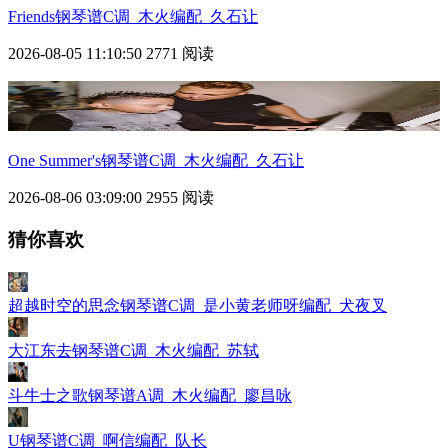
Friends钢琴谱C调_木火编配_久石让
2026-08-05 11:10:50
2771 阅读
One Summer's钢琴谱C调_木火编配_久石让
2026-08-06 03:09:00
2955 阅读
猜你喜欢
超越时空的思念钢琴谱C调_是小黄老师呀编配_犬夜叉
大江东去钢琴谱C调_木火编配_苏轼
斗牛士之歌钢琴谱A调_木火编配_廖昌咏
U钢琴谱C调_啊信编配_队长