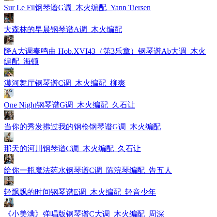
Sur Le Fil钢琴谱G调_木火编配_Yann Tiersen
大森林的早晨钢琴谱A调_木火编配
降A大调奏鸣曲 Hob.XVI43（第3乐章）钢琴谱Ab大调_木火
编配_海顿
漠河舞厅钢琴谱C调_木火编配_柳爽
One Night钢琴谱G调_木火编配_久石让
当你的秀发拂过我的钢枪钢琴谱G调_木火编配
那天的河川钢琴谱C调_木火编配_久石让
给你一瓶魔法药水钢琴谱C调_陈浣琴编配_告五人
轻飘飘的时间钢琴谱E调_木火编配_轻音少年
《小美满》弹唱版钢琴谱C大调_木火编配_周深