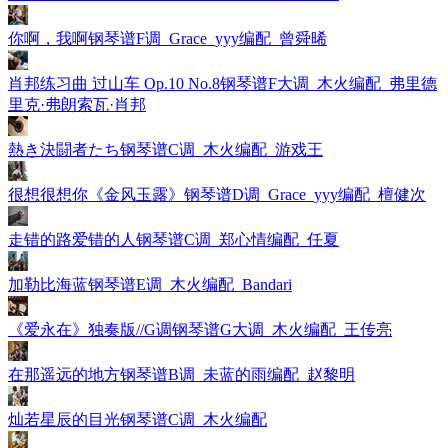
你啊，我啊钢琴谱F调_Grace_yyy编配_曾舜晞
肖邦练习曲 过山车 Op.10 No.8钢琴谱F大调_木火编配_弗里德
里克·弗朗索瓦·肖邦
熱き決闘者たち钢琴谱C调_木火编配_游戏王
很想很想你《金风玉露》钢琴谱D调_Grace_yyy编配_檀健次
走错的路爱错的人钢琴谱C调_郑心情编配_任夏
加勒比海蓝钢琴谱E调_木火编配_Bandari
《爱永在》独奏版//G调钢琴谱G大调_木火编配_王传亮
在那遥远的地方钢琴谱B调_未蓝的雨编配_赵黎明
灿若星辰的目光钢琴谱C调_木火编配