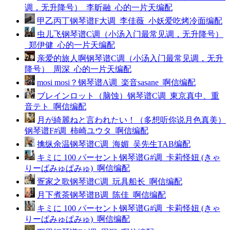
调，无升降号）_李昕融_心的一片天编配
甲乙丙丁钢琴谱F大调_李佳薇_小妖爱吃烤冷面编配
虫儿飞钢琴谱C调（小汤入门最常见调，无升降号）
_郑伊健_心的一片天编配
亲爱的旅人啊钢琴谱C调（小汤入门最常见调，无升
降号）_周深_心的一片天编配
mosi mosi？钢琴谱A调_楽音sasane_啊信编配
ブレインロット（脑蚀）钢琴谱C调_東京真中、重
音テト_啊信编配
月が綺麗ねと言われたい！（多想听你说月色真美）
钢琴谱F#调_柿崎ユウタ_啊信编配
擒纵余温钢琴谱C调_海媚_吴先生TAB编配
キミに 100 パーセント钢琴谱G#调_卡莉怪妞 (きゃ
りーぱみゅぱみゅ)_啊信编配
疍家之歌钢琴谱C调_玩具船长_啊信编配
月下煮茶钢琴谱B调_陈佳_啊信编配
キミに 100 パーセント钢琴谱G#调_卡莉怪妞 (きゃ
りーぱみゅぱみゅ)_啊信编配