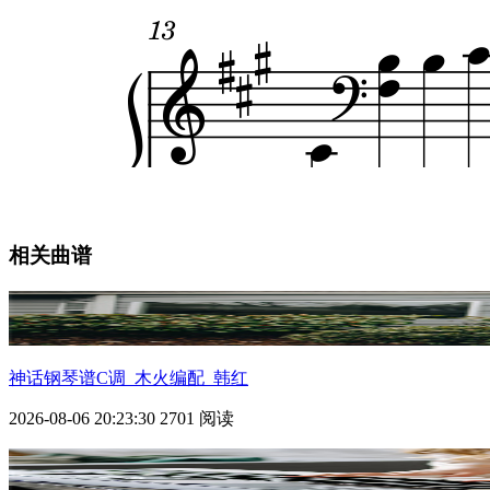
相关曲谱
神话钢琴谱C调_木火编配_韩红
2026-08-06 20:23:30
2701 阅读