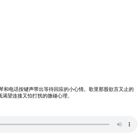
嘟嘟的钢琴和电话按键声带出等待回应的小心情。歌里那股欲言又止的
既渴望连接又怕打扰的微碰心理。