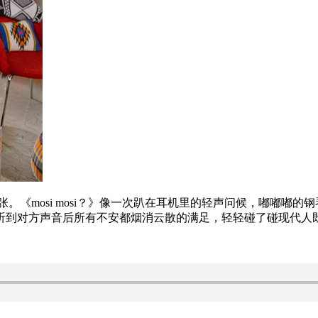
有4张。《mosi mosi？》像一次趴在耳机里的轻声问候，嘟
听到对方声音后所有不安都烟消云散的满足，轻轻碰了碰现代人