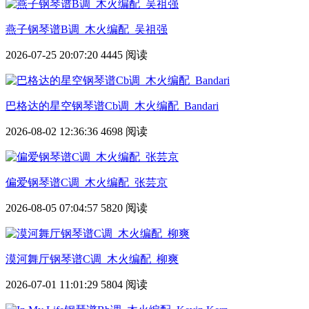
燕子钢琴谱B调_木火编配_吴祖强
2026-07-25 20:07:20
4445 阅读
巴格达的星空钢琴谱Cb调_木火编配_Bandari
2026-08-02 12:36:36
4698 阅读
偏爱钢琴谱C调_木火编配_张芸京
2026-08-05 07:04:57
5820 阅读
漠河舞厅钢琴谱C调_木火编配_柳爽
2026-07-01 11:01:29
5804 阅读