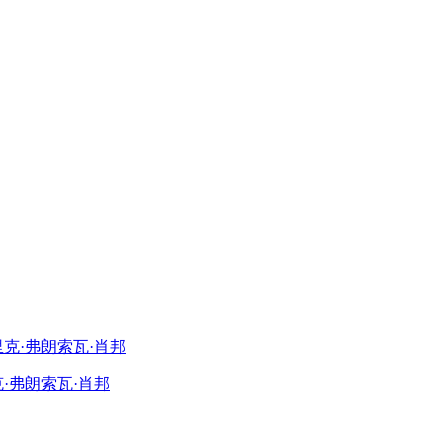
克·弗朗索瓦·肖邦