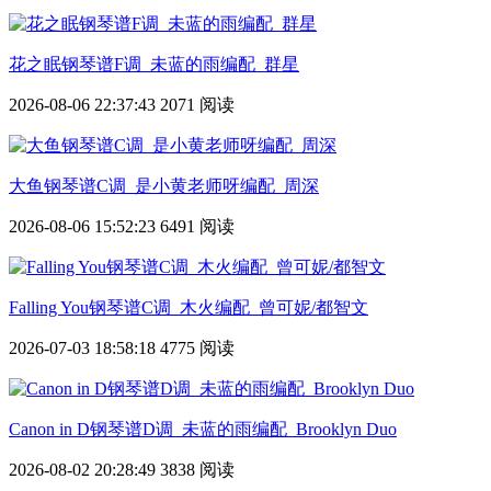
花之眠钢琴谱F调_未蓝的雨编配_群星
2026-08-06 22:37:43
2071 阅读
大鱼钢琴谱C调_是小黄老师呀编配_周深
2026-08-06 15:52:23
6491 阅读
Falling You钢琴谱C调_木火编配_曾可妮/都智文
2026-07-03 18:58:18
4775 阅读
Canon in D钢琴谱D调_未蓝的雨编配_Brooklyn Duo
2026-08-02 20:28:49
3838 阅读