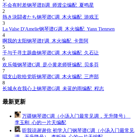
不会有时差钢琴谱B调_师渡尘编配_夏鸣星
2
熱き決闘者たち钢琴谱C调_木火编配_游戏王
3
La Valse D'Amelie钢琴谱G调_木火编配_Yann Tienrsen
4
啊我的太阳钢琴谱F调_木火编配_卡普阿
5
千与千寻主题曲钢琴谱C调_木火编配_久石让
6
欢乐颂钢琴谱C调_是小黄老师呀编配_贝多芬
7
唱支山歌给党听钢琴谱C调_木火编配_三声部
8
长城永在我心上钢琴谱G调_未蓝的雨编配_程志
最新更新
万疆钢琴谱C调（小汤入门最常见调，无升降号）_
李玉刚_心的一片天编配
听我说谢谢你 初学入门钢琴谱C调（小汤入门最常见
调，无升降号）_李昕融_心的一片天编配