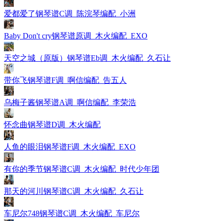
爱都爱了钢琴谱C调_陈浣琴编配_小洲
Baby Don't cry钢琴谱原调_木火编配_EXO
天空之城（原版）钢琴谱Eb调_木火编配_久石让
带你飞钢琴谱F调_啊信编配_告五人
乌梅子酱钢琴谱A调_啊信编配_李荣浩
怀念曲钢琴谱D调_木火编配
人鱼的眼泪钢琴谱F调_木火编配_EXO
有你的季节钢琴谱C调_木火编配_时代少年团
那天的河川钢琴谱C调_木火编配_久石让
车尼尔748钢琴谱C调_木火编配_车尼尔