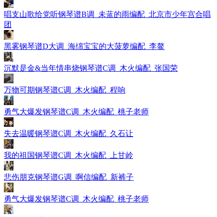
唱支山歌给党听钢琴谱B调_未蓝的雨编配_北京市少年宫合唱
团
黑雾钢琴谱D大调_海绵宝宝的大菠萝编配_李鳌
沉默是金&当年情串烧钢琴谱C调_木火编配_张国荣
万物可期钢琴谱C调_木火编配_程响
勇气大爆发钢琴谱C调_木火编配_桃子老师
失去温暖钢琴谱C调_木火编配_久石让
我的祖国钢琴谱C调_木火编配_上甘岭
悲伤朋克钢琴谱G调_啊信编配_新裤子
勇气大爆发钢琴谱C调_木火编配_桃子老师