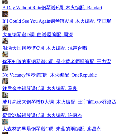
A Day Without Rain钢琴谱F调_木火编配_Bandari
If I Could See You Again钢琴谱A调_木火编配_李闰珉
大鱼钢琴谱D调_曲谱屋编配_周深
泪洒天国钢琴谱C调_木火编配_混声合唱
你不知道的事钢琴谱C调_是小黄老师呀编配_王力宏
No Vacancy钢琴谱F调_木火编配_OneRepublic
往后余生钢琴谱C调_木火编配_马良
若月亮没来钢琴谱D大调_木火编配_王宇宙Leto/乔浚丞
蜜雪冰城钢琴谱C调_木火编配_许冠杰
大森林的早晨钢琴谱C调_未蓝的雨编配_廖昌永