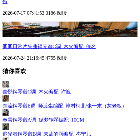
特
2026-07-17 07:41:53
3186 阅读
卿卿日常片头曲钢琴谱C调_木火编配_佚名
2026-07-24 21:16:45
4755 阅读
猜你喜欢
喜悦钢琴谱C调_木火编配_许巍
东流钢琴谱E调_师渡尘编配_绯村柯北/张一末（灰老板）
春雪钢琴谱A调_循梦钢琴编配_10CM
追光者钢琴谱B调_未蓝的雨编配_岑宁儿