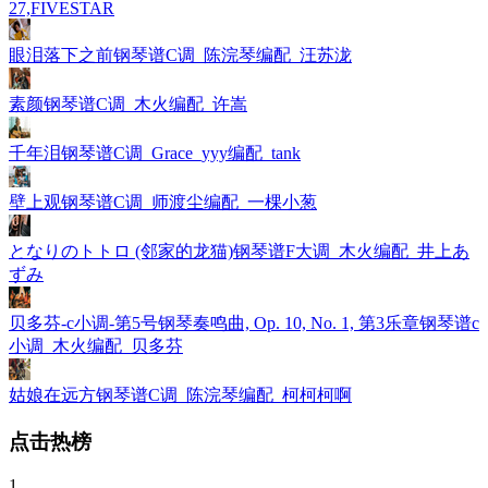
27,FIVESTAR
眼泪落下之前钢琴谱C调_陈浣琴编配_汪苏泷
素颜钢琴谱C调_木火编配_许嵩
千年泪钢琴谱C调_Grace_yyy编配_tank
壁上观钢琴谱C调_师渡尘编配_一棵小葱
となりのトトロ (邻家的龙猫)钢琴谱F大调_木火编配_井上あ
ずみ
贝多芬-c小调-第5号钢琴奏鸣曲, Op. 10, No. 1, 第3乐章钢琴谱c
小调_木火编配_贝多芬
姑娘在远方钢琴谱C调_陈浣琴编配_柯柯柯啊
点击热榜
1