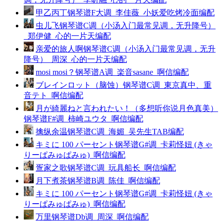
甲乙丙丁钢琴谱F大调_李佳薇_小妖爱吃烤冷面编配
虫儿飞钢琴谱C调（小汤入门最常见调，无升降号）
_郑伊健_心的一片天编配
亲爱的旅人啊钢琴谱C调（小汤入门最常见调，无升
降号）_周深_心的一片天编配
mosi mosi？钢琴谱A调_楽音sasane_啊信编配
ブレインロット（脑蚀）钢琴谱C调_東京真中、重
音テト_啊信编配
月が綺麗ねと言われたい！（多想听你说月色真美）
钢琴谱F#调_柿崎ユウタ_啊信编配
擒纵余温钢琴谱C调_海媚_吴先生TAB编配
キミに 100 パーセント钢琴谱G#调_卡莉怪妞 (きゃ
りーぱみゅぱみゅ)_啊信编配
疍家之歌钢琴谱C调_玩具船长_啊信编配
月下煮茶钢琴谱B调_陈佳_啊信编配
キミに 100 パーセント钢琴谱G#调_卡莉怪妞 (きゃ
りーぱみゅぱみゅ)_啊信编配
万里钢琴谱Db调_周深_啊信编配