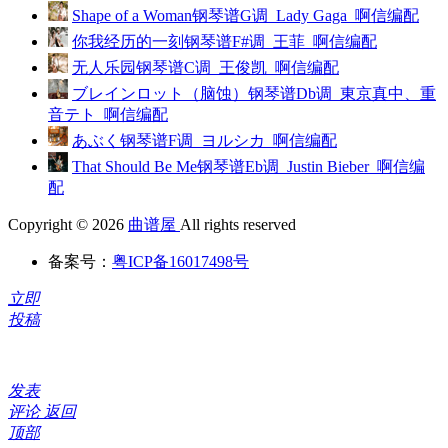
Shape of a Woman钢琴谱G调_Lady Gaga_啊信编配
你我经历的一刻钢琴谱F#调_王菲_啊信编配
无人乐园钢琴谱C调_王俊凯_啊信编配
ブレインロット（脑蚀）钢琴谱Db调_東京真中、重
音テト_啊信编配
あぶく钢琴谱F调_ヨルシカ_啊信编配
That Should Be Me钢琴谱Eb调_Justin Bieber_啊信编
配
Copyright © 2026
曲谱屋
All rights reserved
备案号：
粤ICP备16017498号
立即
投稿
发表
评论
返回
顶部