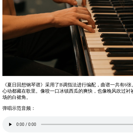
《夏日回想钢琴谱》采用了B调指法进行编配，曲谱一共有6
心动都藏在歌里。像咬一口冰镇西瓜的爽快，也像晚风吹过衬
场的白裙角。
弹唱示范音频：