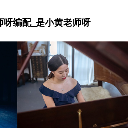
师呀编配_是小黄老师呀