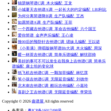
锦瑟钢琴谱C调_木火编配_王龙
小城夏天吉他谱A调_一起长大的约定编配_LBI利比
为何分离简谱降B调_生产队编配_王杰
如愿简谱A调_生产队编配_王菲
一个西藏吉他谱G调_革命吉他编配_六个国王
爱你简谱_金声声乐编配_王心凌
致00后的预防针吉他谱C调_珺妹儿编配_王以诺
《小美满》弹唱版钢琴谱Bb大调_木火编配_周深
暖一杯茶吉他谱C调_简单乐谱编配_解忧邵帅
美好的事可不可以发生在我身上吉他谱C调_简单乐
谱编配_康士坦的变化球
纸飞机吉他谱C调_一颗加菲编配_林忆莲
笨小孩吉他谱G调_无限延音编配_刘德华
北木南吉他谱C调_酷玩吉他编配_小嘉玲
喜剧之王吉他谱C调_无限延音编配_李荣浩
Copyright © 2026
曲谱屋
All rights reserved
备案号：
粤ICP备16017498号