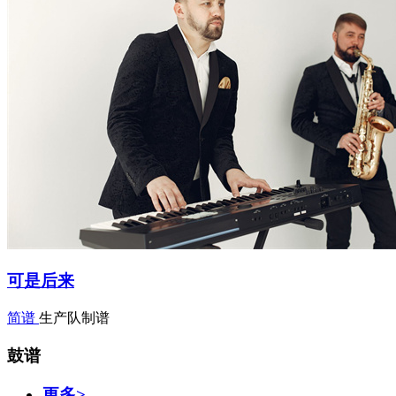
可是后来
简谱
生产队制谱
鼓谱
更多>