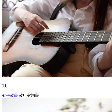
11
架子鼓谱
鼓行家制谱