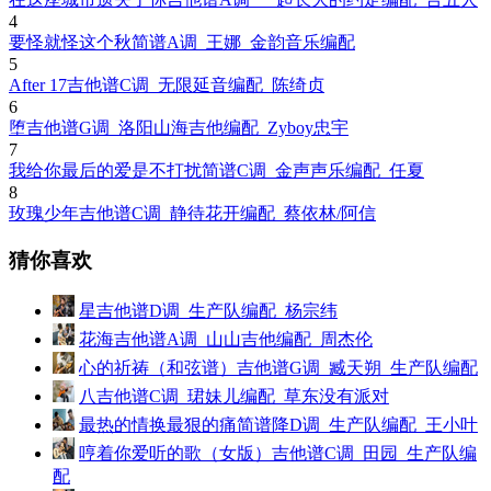
4
要怪就怪这个秋简谱A调_王娜_金韵音乐编配
5
After 17吉他谱C调_无限延音编配_陈绮贞
6
堕吉他谱G调_洛阳山海吉他编配_Zyboy忠宇
7
我给你最后的爱是不打扰简谱C调_金声声乐编配_任夏
8
玫瑰少年吉他谱C调_静待花开编配_蔡依林/阿信
猜你喜欢
星吉他谱D调_生产队编配_杨宗纬
花海吉他谱A调_山山吉他编配_周杰伦
心的祈祷（和弦谱）吉他谱G调_臧天朔_生产队编配
八吉他谱C调_珺妹儿编配_草东没有派对
最热的情换最狠的痛简谱降D调_生产队编配_王小叶
哼着你爱听的歌（女版）吉他谱C调_田园_生产队编
配