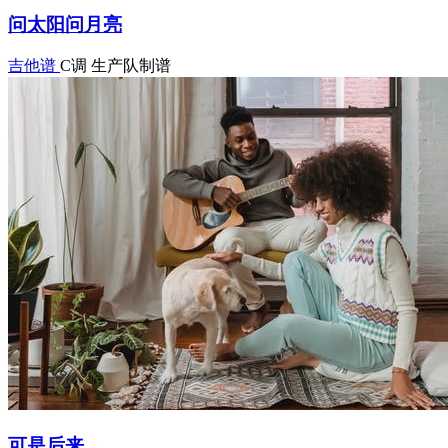
问太阳问月亮
吉他谱
C调
生产队制谱
可是后来