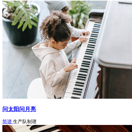
问太阳问月亮
简谱
生产队制谱