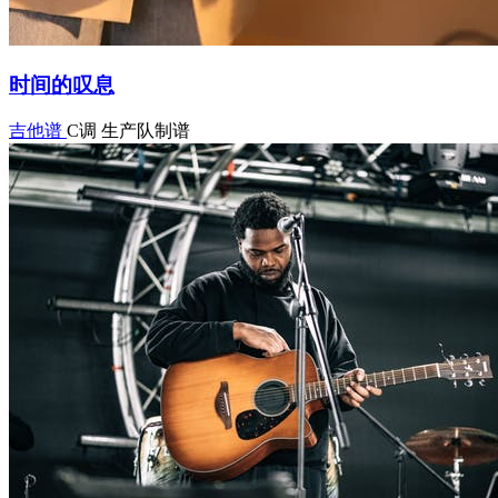
时间的叹息
吉他谱
C调
生产队制谱