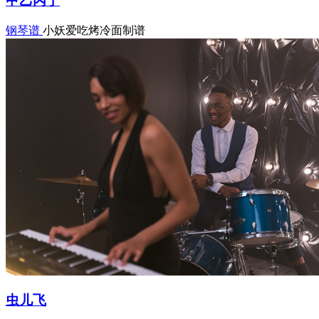
甲乙丙丁
钢琴谱
小妖爱吃烤冷面制谱
虫儿飞