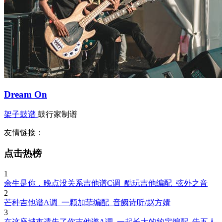
Dream On
架子鼓谱
鼓行家制谱
友情链接：
点击热榜
1
余生是你，晚点没关系吉他谱C调_酷玩吉他编配_弦外之音
2
芒种吉他谱A调_一颗加菲编配_音阙诗听/赵方婧
3
在这座城市遗失了你吉他谱A调_一起长大的约定编配_告五人