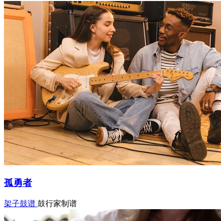
孤勇者
架子鼓谱
鼓行家制谱