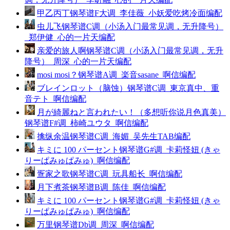
甲乙丙丁钢琴谱F大调_李佳薇_小妖爱吃烤冷面编配
虫儿飞钢琴谱C调（小汤入门最常见调，无升降号）
_郑伊健_心的一片天编配
亲爱的旅人啊钢琴谱C调（小汤入门最常见调，无升
降号）_周深_心的一片天编配
mosi mosi？钢琴谱A调_楽音sasane_啊信编配
ブレインロット（脑蚀）钢琴谱C调_東京真中、重
音テト_啊信编配
月が綺麗ねと言われたい！（多想听你说月色真美）
钢琴谱F#调_柿崎ユウタ_啊信编配
擒纵余温钢琴谱C调_海媚_吴先生TAB编配
キミに 100 パーセント钢琴谱G#调_卡莉怪妞 (きゃ
りーぱみゅぱみゅ)_啊信编配
疍家之歌钢琴谱C调_玩具船长_啊信编配
月下煮茶钢琴谱B调_陈佳_啊信编配
キミに 100 パーセント钢琴谱G#调_卡莉怪妞 (きゃ
りーぱみゅぱみゅ)_啊信编配
万里钢琴谱Db调_周深_啊信编配