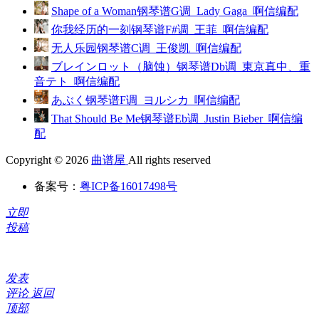
Shape of a Woman钢琴谱G调_Lady Gaga_啊信编配
你我经历的一刻钢琴谱F#调_王菲_啊信编配
无人乐园钢琴谱C调_王俊凯_啊信编配
ブレインロット（脑蚀）钢琴谱Db调_東京真中、重
音テト_啊信编配
あぶく钢琴谱F调_ヨルシカ_啊信编配
That Should Be Me钢琴谱Eb调_Justin Bieber_啊信编
配
Copyright © 2026
曲谱屋
All rights reserved
备案号：
粤ICP备16017498号
立即
投稿
发表
评论
返回
顶部