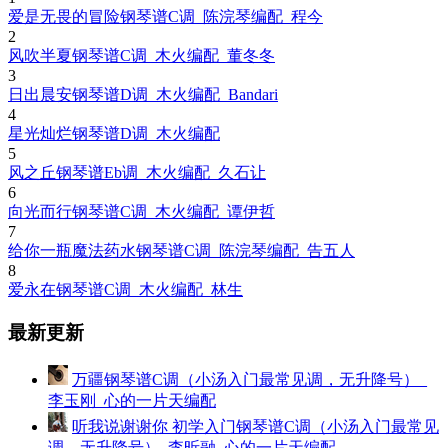
爱是无畏的冒险钢琴谱C调_陈浣琴编配_程今
2
风吹半夏钢琴谱C调_木火编配_董冬冬
3
日出晨安钢琴谱D调_木火编配_Bandari
4
星光灿烂钢琴谱D调_木火编配
5
风之丘钢琴谱Eb调_木火编配_久石让
6
向光而行钢琴谱C调_木火编配_谭伊哲
7
给你一瓶魔法药水钢琴谱C调_陈浣琴编配_告五人
8
爱永在钢琴谱C调_木火编配_林生
最新更新
万疆钢琴谱C调（小汤入门最常见调，无升降号）_
李玉刚_心的一片天编配
听我说谢谢你 初学入门钢琴谱C调（小汤入门最常见
调，无升降号）_李昕融_心的一片天编配