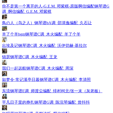
你不是第一个离开的人-G.E.M. 邓紫棋-原版啊信编配钢琴谱G
调_啊信编配_G.E.M. 邓紫棋
鳥の人（鸟之人）钢琴谱bA调_邵清逸编配_久石让
羊了个羊bgm钢琴谱C调_木火编配_羊了个羊
出埃及记钢琴谱C调_木火编配_沃伊切赫·基拉尔
锦瑟钢琴谱C调_木火编配_王龙
我们一起远航钢琴谱C调_木火编配_周深
如梦令·常记溪亭日暮钢琴谱C调_木火编配_李清照
东流钢琴谱E调_师渡尘编配_绯村柯北/张一末（灰老板）
平凡日子里的挣扎钢琴谱G调_陈浣琴编配_曾抖抖