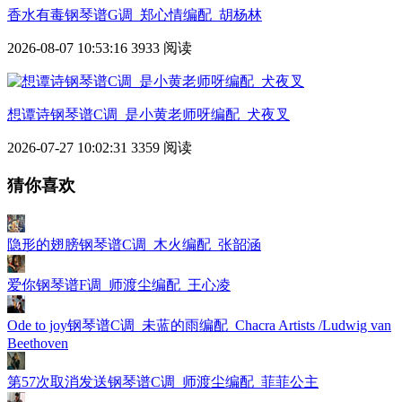
香水有毒钢琴谱G调_郑心情编配_胡杨林
2026-08-07 10:53:16
3933 阅读
想谭诗钢琴谱C调_是小黄老师呀编配_犬夜叉
2026-07-27 10:02:31
3359 阅读
猜你喜欢
隐形的翅膀钢琴谱C调_木火编配_张韶涵
爱你钢琴谱F调_师渡尘编配_王心凌
Ode to joy钢琴谱C调_未蓝的雨编配_Chacra Artists /Ludwig van
Beethoven
第57次取消发送钢琴谱C调_师渡尘编配_菲菲公主