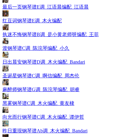
最后一页钢琴谱E调_江语晨编配_江语晨
红豆词钢琴谱E调_木火编配
执迷不悔钢琴谱B调_是小黄老师呀编配_王菲
渡钢琴谱C调_陈浣琴编配_小久
日出晨安钢琴谱D调_木火编配_Bandari
圣诞星钢琴谱C调_啊信编配_周杰伦
麻醉师钢琴谱G调_陈浣琴编配_胡睿
黑雾钢琴谱C调_木火编配_黄友棣
向光而行钢琴谱C调_木火编配_谭伊哲
昨日重现钢琴谱Ab调_木火编配_Bandari