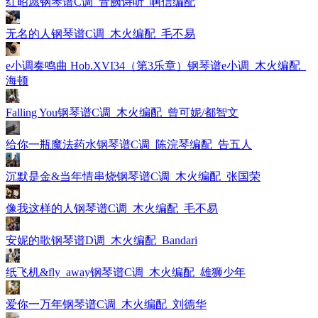
红昭愿钢琴谱C调_音阙诗听_啊信编配
无名的人钢琴谱C调_木火编配_毛不易
e小调奏鸣曲 Hob.XVI34（第3乐章）钢琴谱e小调_木火编配_
海顿
Falling You钢琴谱C调_木火编配_曾可妮/都智文
给你一瓶魔法药水钢琴谱C调_陈浣琴编配_告五人
沉默是金&当年情串烧钢琴谱C调_木火编配_张国荣
像我这样的人钢琴谱C调_木火编配_毛不易
安妮的歌钢琴谱D调_木火编配_Bandari
纸飞机&fly_away钢琴谱C调_木火编配_雄狮少年
爱你一万年钢琴谱C调_木火编配_刘德华