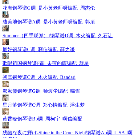
花海钢琴谱G调_是小黄老师呀编配_周杰伦
凄美地钢琴谱A调_是小黄老师呀编配_郭顶
Summer（四手联弹）I钢琴谱D调_木火编配_久石让
最好钢琴谱C调_啊信编配_薛之谦
歌唱祖国钢琴谱F调_未蓝的雨编配_群星
初雪钢琴谱C调_木火编配_Bandari
鸳鸯债钢琴谱G调_师渡尘编配_喵酱
星月落钢琴谱C调_郑心情编配_浮生梦
黄昏晓钢琴谱Bb调_周柯宇_啊信编配
残酷な夜に輝け-Shine in the Cruel Night钢琴谱Ab调_LiSA_啊