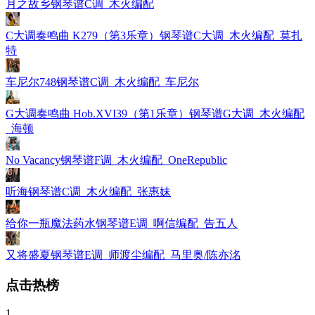
月之故乡钢琴谱C调_木火编配
C大调奏鸣曲 K279（第3乐章）钢琴谱C大调_木火编配_莫扎
特
车尼尔748钢琴谱C调_木火编配_车尼尔
G大调奏鸣曲 Hob.XVI39（第1乐章）钢琴谱G大调_木火编配
_海顿
No Vacancy钢琴谱F调_木火编配_OneRepublic
听海钢琴谱C调_木火编配_张惠妹
给你一瓶魔法药水钢琴谱E调_啊信编配_告五人
又将盛夏钢琴谱E调_师渡尘编配_马里奥/陈亦洺
点击热榜
1