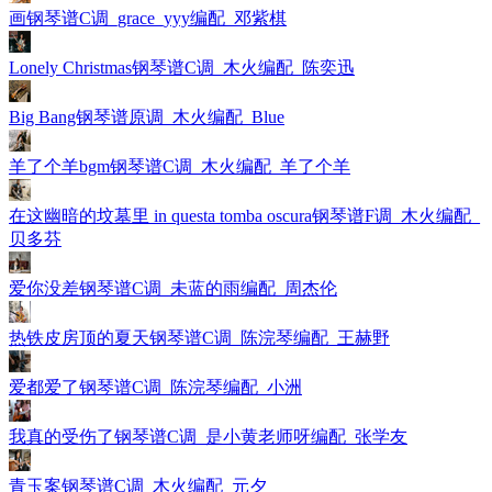
画钢琴谱C调_grace_yyy编配_邓紫棋
Lonely Christmas钢琴谱C调_木火编配_陈奕迅
Big Bang钢琴谱原调_木火编配_Blue
羊了个羊bgm钢琴谱C调_木火编配_羊了个羊
在这幽暗的坟墓里 in questa tomba oscura钢琴谱F调_木火编配_
贝多芬
爱你没差钢琴谱C调_未蓝的雨编配_周杰伦
热铁皮房顶的夏天钢琴谱C调_陈浣琴编配_王赫野
爱都爱了钢琴谱C调_陈浣琴编配_小洲
我真的受伤了钢琴谱C调_是小黄老师呀编配_张学友
青玉案钢琴谱C调_木火编配_元夕