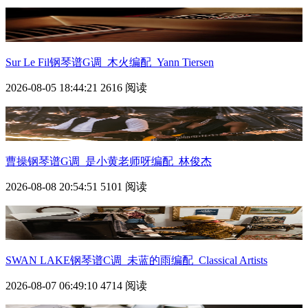
Sur Le Fil钢琴谱G调_木火编配_Yann Tiersen
2026-08-05 18:44:21
2616 阅读
曹操钢琴谱G调_是小黄老师呀编配_林俊杰
2026-08-08 20:54:51
5101 阅读
SWAN LAKE钢琴谱C调_未蓝的雨编配_Classical Artists
2026-08-07 06:49:10
4714 阅读