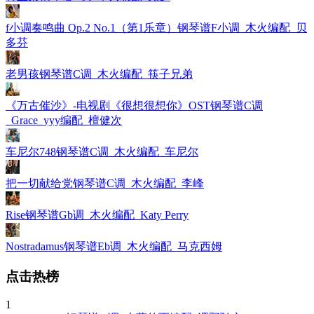
f小调奏鸣曲 Op.2 No.1（第1乐章）钢琴谱F小调_木火编配_贝
多芬
老男孩钢琴谱C调_木火编配_筷子兄弟
《万古催沙》-电视剧《很想很想你》OST钢琴谱C调
_Grace_yyy编配_檀健次
车尼尔748钢琴谱C调_木火编配_车尼尔
把一切献给党钢琴谱C调_木火编配_李峰
Rise钢琴谱Gb调_木火编配_Katy Perry
Nostradamus钢琴谱Eb调_木火编配_马克西姆
点击热榜
1