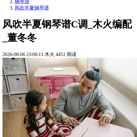
钢琴谱
风吹半夏钢琴谱
风吹半夏钢琴谱C调_木火编配
_董冬冬
2026-08-06 23:06:11
木火
4451 阅读