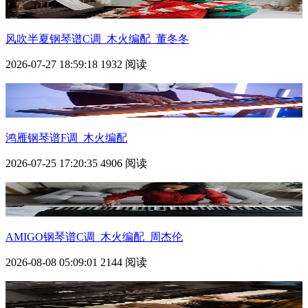
风吹半夏
钢琴谱C调_木火编配_董冬冬
2026-07-27 18:59:18
1932 阅读
鸿雁钢琴谱F调_木火编配
2026-07-25 17:20:35
4906 阅读
AMIGO钢琴谱C调_木火编配_周杰伦
2026-08-08 05:09:01
2144 阅读