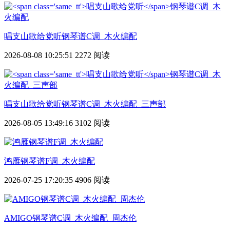
唱支山歌给党听
钢琴谱C调_木火编配
2026-08-08 10:25:51
2272 阅读
唱支山歌给党听
钢琴谱C调_木火编配_三声部
2026-08-05 13:49:16
3102 阅读
鸿雁钢琴谱F调_木火编配
2026-07-25 17:20:35
4906 阅读
AMIGO钢琴谱C调_木火编配_周杰伦