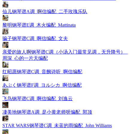
仙儿钢琴谱A调_啊信编配_二手玫瑰乐队
黎明钢琴谱E调_木火编配_Mattinata
骗子钢琴谱C调_啊信编配_文夫
亲爱的旅人啊钢琴谱C调（小汤入门最常见调，无升降号）_
周深_心的一片天编配
红昭愿钢琴谱C调_音阙诗听_啊信编配
あぶく钢琴谱F调_ヨルシカ_啊信编配
飞鸟钢琴谱C调_啊信编配_刘逸云
凄美地钢琴谱A调_是小黄老师呀编配_郭顶
STAR WARS钢琴谱C调_未蓝的雨编配_John Williams