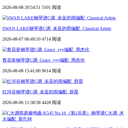
2026-08-08 20:54:51
5101 阅读
SWAN LAKE钢琴谱C调_未蓝的雨编配_Classical Artists
2026-08-07 06:49:10
4714 阅读
青花瓷钢琴谱C调_Grace_yyy编配_周杰伦
2026-08-08 15:41:00
9614 阅读
红河谷钢琴谱C调_未蓝的雨编配_群星
2026-08-06 11:38:58
4428 阅读