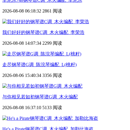
车尼尔748钢琴谱C调_木火编配_车尼尔
2026-08-08 06:18:32
2861 阅读
我们好好的钢琴谱C调_木火编配_李荣浩
2026-08-08 14:07:34
2299 阅读
走尽钢琴谱G调_陈浣琴编配_L(桃籽)
2026-08-06 15:40:34
3356 阅读
与你相见若如初钢琴谱G调_木火编配
2026-08-08 16:37:10
5133 阅读
He's a Pirate钢琴谱C调_木火编配_加勒比海盗