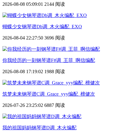
2026-08-08 05:09:01
2144 阅读
蝴蝶少女钢琴谱Db调_木火编配_EXO
2026-08-04 22:27:50
3696 阅读
你我经历的一刻钢琴谱F#调_王菲_啊信编配
2026-08-08 17:19:02
1988 阅读
筑梦未来钢琴谱C调_Grace_yyy编配_檀健次
2026-07-26 23:25:02
6887 阅读
我的祖国妈妈钢琴谱D调_木火编配