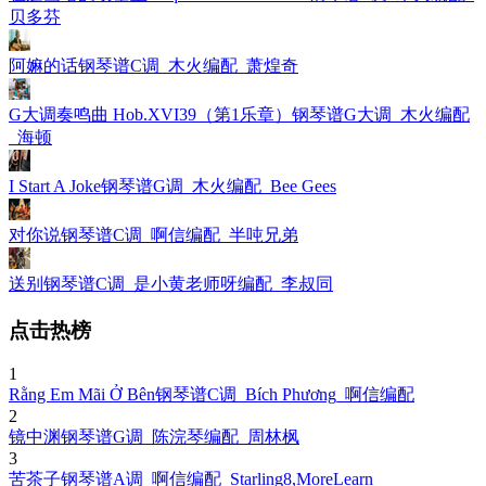
贝多芬
阿嫲的话钢琴谱C调_木火编配_萧煌奇
G大调奏鸣曲 Hob.XVI39（第1乐章）钢琴谱G大调_木火编配
_海顿
I Start A Joke钢琴谱G调_木火编配_Bee Gees
对你说钢琴谱C调_啊信编配_半吨兄弟
送别钢琴谱C调_是小黄老师呀编配_李叔同
点击热榜
1
Rằng Em Mãi Ở Bên钢琴谱C调_Bích Phương_啊信编配
2
镜中渊钢琴谱G调_陈浣琴编配_周林枫
3
苦茶子钢琴谱A调_啊信编配_Starling8,MoreLearn