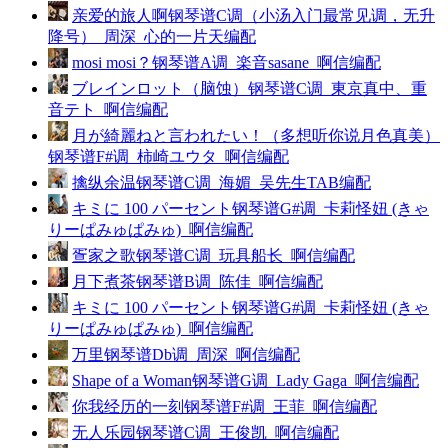
亲爱的旅人啊钢琴谱C调（小汤入门最常见调，无升
降号）_周深_心的一片天编配
mosi mosi？钢琴谱A调_楽音sasane_啊信编配
ブレインロット（脑蚀）钢琴谱C调_東京真中、重
音テト_啊信编配
月が綺麗ねと言われたい！（多想听你说月色真美）
钢琴谱F#调_柿崎ユウタ_啊信编配
擒纵余温钢琴谱C调_海媚_吴先生TAB编配
キミに 100 パーセント钢琴谱G#调_卡莉怪妞 (きゃ
りーぱみゅぱみゅ)_啊信编配
疍家之歌钢琴谱C调_玩具船长_啊信编配
月下煮茶钢琴谱B调_陈佳_啊信编配
キミに 100 パーセント钢琴谱G#调_卡莉怪妞 (きゃ
りーぱみゅぱみゅ)_啊信编配
万里钢琴谱Db调_周深_啊信编配
Shape of a Woman钢琴谱G调_Lady Gaga_啊信编配
你我经历的一刻钢琴谱F#调_王菲_啊信编配
无人乐园钢琴谱C调_王俊凯_啊信编配