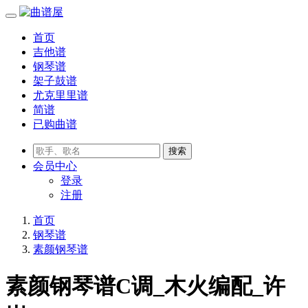
首页
吉他谱
钢琴谱
架子鼓谱
尤克里里谱
简谱
已购曲谱
会员
中心
登录
注册
首页
钢琴谱
素颜钢琴谱
素颜钢琴谱C调_木火编配_许