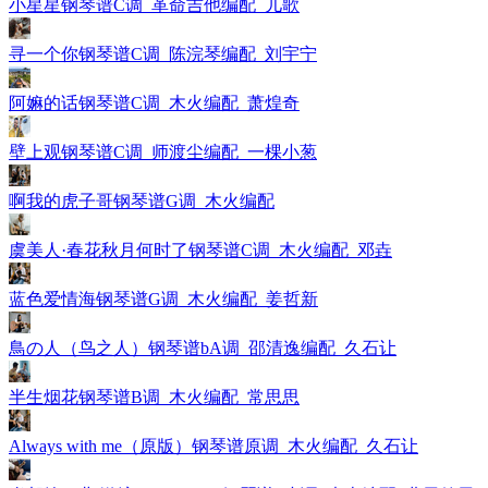
小星星钢琴谱C调_革命吉他编配_儿歌
寻一个你钢琴谱C调_陈浣琴编配_刘宇宁
阿嫲的话钢琴谱C调_木火编配_萧煌奇
壁上观钢琴谱C调_师渡尘编配_一棵小葱
啊我的虎子哥钢琴谱G调_木火编配
虞美人·春花秋月何时了钢琴谱C调_木火编配_邓垚
蓝色爱情海钢琴谱G调_木火编配_姜哲新
鳥の人（鸟之人）钢琴谱bA调_邵清逸编配_久石让
半生烟花钢琴谱B调_木火编配_常思思
Always with me（原版）钢琴谱原调_木火编配_久石让