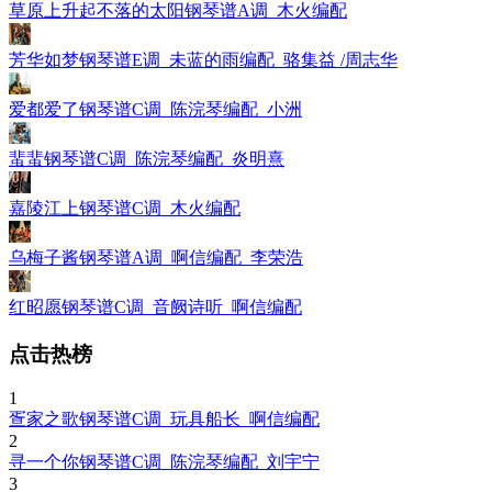
草原上升起不落的太阳钢琴谱A调_木火编配
芳华如梦钢琴谱E调_未蓝的雨编配_骆集益 /周志华
爱都爱了钢琴谱C调_陈浣琴编配_小洲
蜚蜚钢琴谱C调_陈浣琴编配_炎明熹
嘉陵江上钢琴谱C调_木火编配
乌梅子酱钢琴谱A调_啊信编配_李荣浩
红昭愿钢琴谱C调_音阙诗听_啊信编配
点击热榜
1
疍家之歌钢琴谱C调_玩具船长_啊信编配
2
寻一个你钢琴谱C调_陈浣琴编配_刘宇宁
3