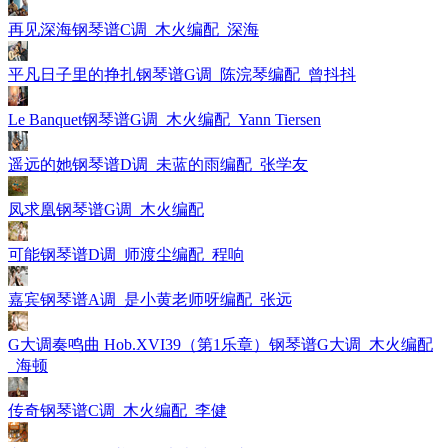
再见深海钢琴谱C调_木火编配_深海
平凡日子里的挣扎钢琴谱G调_陈浣琴编配_曾抖抖
Le Banquet钢琴谱G调_木火编配_Yann Tiersen
遥远的她钢琴谱D调_未蓝的雨编配_张学友
凤求凰钢琴谱G调_木火编配
可能钢琴谱D调_师渡尘编配_程响
嘉宾钢琴谱A调_是小黄老师呀编配_张远
G大调奏鸣曲 Hob.XVI39（第1乐章）钢琴谱G大调_木火编配
_海顿
传奇钢琴谱C调_木火编配_李健