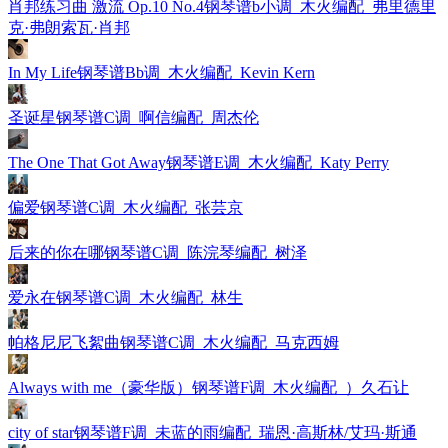
肖邦练习曲 激流 Op.10 No.4钢琴谱b小调_木火编配_弗里德里
克·弗朗索瓦·肖邦
In My Life钢琴谱Bb调_木火编配_Kevin Kern
圣诞星钢琴谱C调_啊信编配_周杰伦
The One That Got Away钢琴谱E调_木火编配_Katy Perry
偏爱钢琴谱C调_木火编配_张芸京
后来的你在哪钢琴谱C调_陈浣琴编配_树泽
爱永在钢琴谱C调_木火编配_林生
帕格尼尼飞絮曲钢琴谱C调_木火编配_马克西姆
Always with me（豪华版）钢琴谱F调_木火编配_）久石让
city of star钢琴谱F调_未蓝的雨编配_瑞恩·高斯林/艾玛·斯通