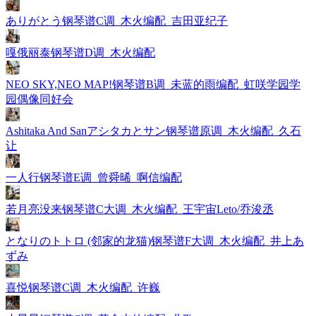
ありがとう钢琴谱C调_木火编配_吉田亚纪子
嘎俄丽泰钢琴谱D调_木火编配
NEO SKY,NEO MAP!钢琴谱B调_未蓝的雨编配_虹咲学园学
园偶像同好会
Ashitaka And Sanアシタカとサン钢琴谱原调_木火编配_久石
让
一人行钢琴谱E调_曾舜晞_啊信编配
若月亮没来钢琴谱C大调_木火编配_王宇宙Leto/乔浚丞
となりのトトロ (邻家的龙猫)钢琴谱F大调_木火编配_井上あ
ずみ
喜悦钢琴谱C调_木火编配_许巍