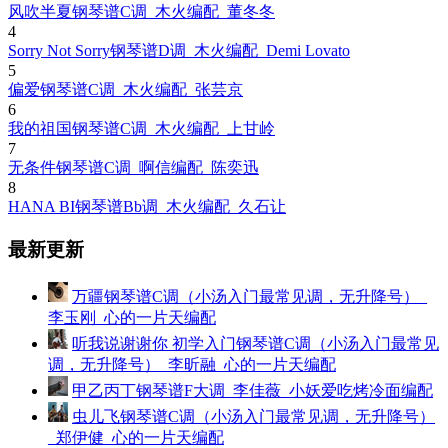
风吹半夏钢琴谱C调_木火编配_董冬冬
4
Sorry Not Sorry钢琴谱D调_木火编配_Demi Lovato
5
偏爱钢琴谱C调_木火编配_张芸京
6
我的祖国钢琴谱C调_木火编配_上甘岭
7
无条件钢琴谱C调_啊信编配_陈奕迅
8
HANA BI钢琴谱Bb调_木火编配_久石让
最新更新
万疆钢琴谱C调（小汤入门最常见调，无升降号）_
李玉刚_心的一片天编配
听我说谢谢你 初学入门钢琴谱C调（小汤入门最常见
调，无升降号）_李昕融_心的一片天编配
甲乙丙丁钢琴谱F大调_李佳薇_小妖爱吃烤冷面编配
虫儿飞钢琴谱C调（小汤入门最常见调，无升降号）
_郑伊健_心的一片天编配