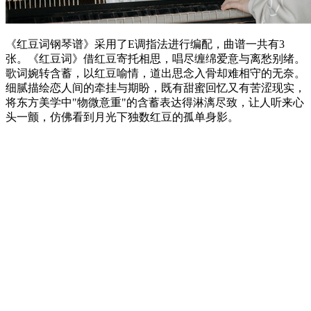
《红豆词钢琴谱》采用了E调指法进行编配，曲谱一共有3
张。《红豆词》借红豆寄托相思，唱尽缠绵爱意与离愁别绪。
歌词婉转含蓄，以红豆喻情，道出思念入骨却难相守的无奈。
细腻描绘恋人间的牵挂与期盼，既有甜蜜回忆又有苦涩现实，
将东方美学中"物微意重"的含蓄表达得淋漓尽致，让人听来心
头一颤，仿佛看到月光下独数红豆的孤单身影。