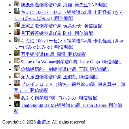
擒纵余温钢琴谱C调_海媚_吴先生TAB编配
キミに 100 パーセント钢琴谱G#调_卡莉怪妞 (きゃ
りーぱみゅぱみゅ)_啊信编配
疍家之歌钢琴谱C调_玩具船长_啊信编配
月下煮茶钢琴谱B调_陈佳_啊信编配
キミに 100 パーセント钢琴谱G#调_卡莉怪妞 (きゃ
りーぱみゅぱみゅ)_啊信编配
万里钢琴谱Db调_周深_啊信编配
Shape of a Woman钢琴谱G调_Lady Gaga_啊信编配
你我经历的一刻钢琴谱F#调_王菲_啊信编配
无人乐园钢琴谱C调_王俊凯_啊信编配
ブレインロット（脑蚀）钢琴谱Db调_東京真中、重
音テト_啊信编配
あぶく钢琴谱F调_ヨルシカ_啊信编配
That Should Be Me钢琴谱Eb调_Justin Bieber_啊信编
配
Copyright © 2026
曲谱屋
All rights reserved