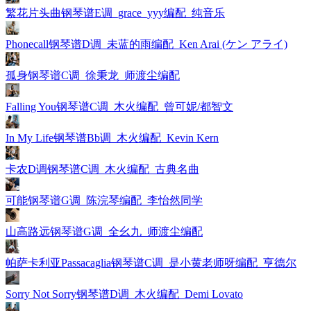
繁花片头曲钢琴谱E调_grace_yyy编配_纯音乐
Phonecall钢琴谱D调_未蓝的雨编配_Ken Arai (ケン アライ)
孤身钢琴谱C调_徐秉龙_师渡尘编配
Falling You钢琴谱C调_木火编配_曾可妮/都智文
In My Life钢琴谱Bb调_木火编配_Kevin Kern
卡农D调钢琴谱C调_木火编配_古典名曲
可能钢琴谱G调_陈浣琴编配_李怡然同学
山高路远钢琴谱G调_全幺九_师渡尘编配
帕萨卡利亚Passacaglia钢琴谱C调_是小黄老师呀编配_亨德尔
Sorry Not Sorry钢琴谱D调_木火编配_Demi Lovato