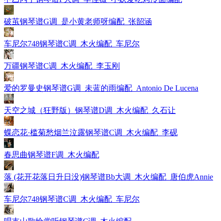
破茧钢琴谱G调_是小黄老师呀编配_张韶涵
车尼尔748钢琴谱C调_木火编配_车尼尔
万疆钢琴谱C调_木火编配_李玉刚
爱的罗曼史钢琴谱G调_未蓝的雨编配_Antonio De Lucena
天空之城（狂野版）钢琴谱D调_木火编配_久石让
蝶恋花·槛菊愁烟兰泣露钢琴谱C调_木火编配_李砚
春思曲钢琴谱F调_木火编配
落 (花开花落日升日没)钢琴谱Bb大调_木火编配_唐伯虎Annie
车尼尔748钢琴谱C调_木火编配_车尼尔