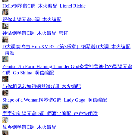
Hello钢琴谱C调_木火编配_Lionel Richie
跟你走钢琴谱G调_木火编配
神话钢琴谱C调_木火编配_韩红
D大调奏鸣曲 Hob.XVI37（第3乐章）钢琴谱D大调_木火编配
_海顿
Zenitsu 7th Form Flaming Thunder God炎雷神善逸七の型钢琴谱
C调_Go Shiina_啊信编配
与你相见若如初钢琴谱G调_木火编配
Shape of a Woman钢琴谱G调_Lady Gaga_啊信编配
字字句句钢琴谱D调_师渡尘编配_卢卢快闭嘴
故乡钢琴谱C调_木火编配