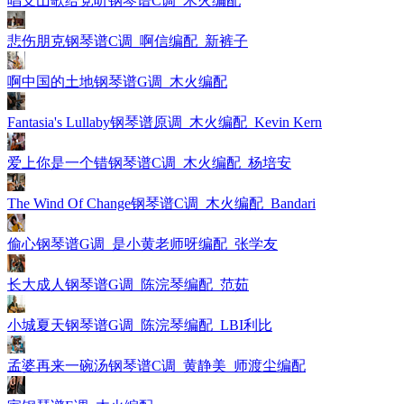
唱支山歌给党听钢琴谱C调_木火编配
悲伤朋克钢琴谱C调_啊信编配_新裤子
啊中国的土地钢琴谱G调_木火编配
Fantasia's Lullaby钢琴谱原调_木火编配_Kevin Kern
爱上你是一个错钢琴谱C调_木火编配_杨培安
The Wind Of Change钢琴谱C调_木火编配_Bandari
偷心钢琴谱G调_是小黄老师呀编配_张学友
长大成人钢琴谱G调_陈浣琴编配_范茹
小城夏天钢琴谱G调_陈浣琴编配_LBI利比
孟婆再来一碗汤钢琴谱C调_黄静美_师渡尘编配