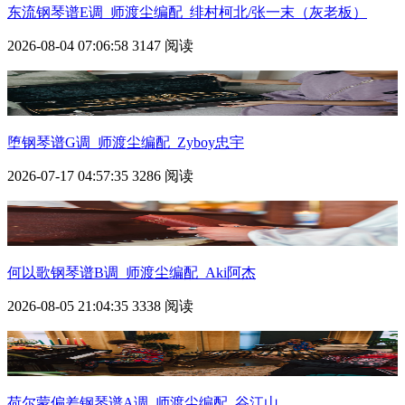
东流钢琴谱E调_师渡尘编配_绯村柯北/张一末（灰老板）
2026-08-04 07:06:58
3147 阅读
堕钢琴谱G调_师渡尘编配_Zyboy忠宇
2026-07-17 04:57:35
3286 阅读
何以歌钢琴谱B调_师渡尘编配_Aki阿杰
2026-08-05 21:04:35
3338 阅读
荷尔蒙偏差钢琴谱A调_师渡尘编配_谷江山