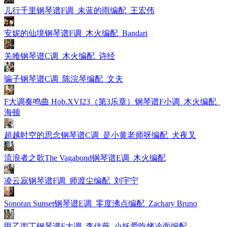
儿行千里钢琴谱F调_未蓝的雨编配_王宏伟
安妮的仙境钢琴谱F调_木火编配_Bandari
关雎钢琴谱C调_木火编配_诗经
骗子钢琴谱C调_陈浣琴编配_文夫
F大调奏鸣曲 Hob.XVI23（第3乐章）钢琴谱F小调_木火编配_
海顿
超越时空的思念钢琴谱C调_是小黄老师呀编配_犬夜叉
流浪者之歌The Vagabond钢琴谱E调_木火编配
凌云寂钢琴谱F调_师渡尘编配_刘宇宁
Sonoran Sunset钢琴谱E调_零度沸点编配_Zachary Bruno
甲乙丙丁钢琴谱F大调_李佳薇_小妖爱吃烤冷面编配