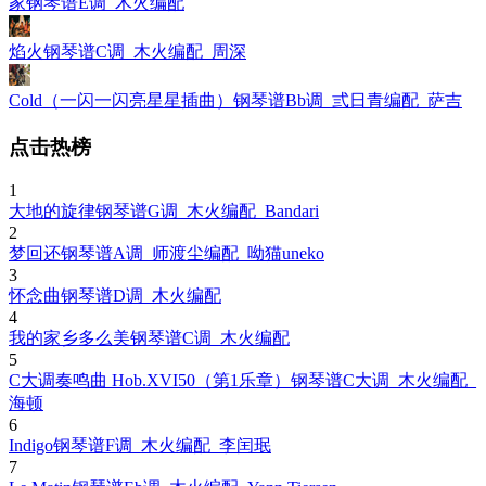
家钢琴谱E调_木火编配
焰火钢琴谱C调_木火编配_周深
Cold（一闪一闪亮星星插曲）钢琴谱Bb调_弎日青编配_萨吉
点击热榜
1
大地的旋律钢琴谱G调_木火编配_Bandari
2
梦回还钢琴谱A调_师渡尘编配_呦猫uneko
3
怀念曲钢琴谱D调_木火编配
4
我的家乡多么美钢琴谱C调_木火编配
5
C大调奏鸣曲 Hob.XVI50（第1乐章）钢琴谱C大调_木火编配_
海顿
6
Indigo钢琴谱F调_木火编配_李闰珉
7