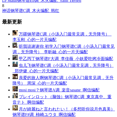
Le Matin钢琴谱Eb调_木火编配_Yann Tiersen
8
神话钢琴谱C调_木火编配_韩红
最新更新
万疆钢琴谱C调（小汤入门最常见调，无升降号）_
李玉刚_心的一片天编配
听我说谢谢你 初学入门钢琴谱C调（小汤入门最常见
调，无升降号）_李昕融_心的一片天编配
甲乙丙丁钢琴谱F大调_李佳薇_小妖爱吃烤冷面编配
虫儿飞钢琴谱C调（小汤入门最常见调，无升降号）
_郑伊健_心的一片天编配
亲爱的旅人啊钢琴谱C调（小汤入门最常见调，无升
降号）_周深_心的一片天编配
mosi mosi？钢琴谱A调_楽音sasane_啊信编配
ブレインロット（脑蚀）钢琴谱C调_東京真中、重
音テト_啊信编配
月が綺麗ねと言われたい！（多想听你说月色真美）
钢琴谱F#调_柿崎ユウタ_啊信编配