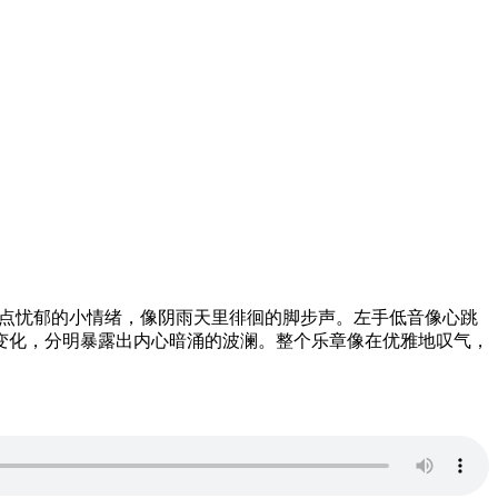
就带着点忧郁的小情绪，像阴雨天里徘徊的脚步声。左手低音像心跳
变化，分明暴露出内心暗涌的波澜。整个乐章像在优雅地叹气，