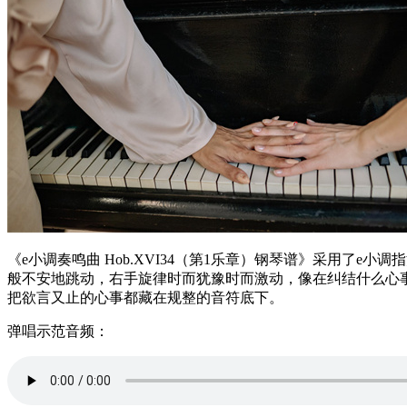
《e小调奏鸣曲 Hob.XVI34（第1乐章）钢琴谱》采用了
般不安地跳动，右手旋律时而犹豫时而激动，像在纠结什么心
把欲言又止的心事都藏在规整的音符底下。
弹唱示范音频：