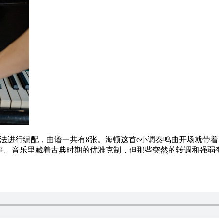
e小调指法进行编配，曲谱一共有8张。海顿这首e小调奏鸣曲开场
事。音乐里藏着古典时期的优雅克制，但那些突然的转调和强弱