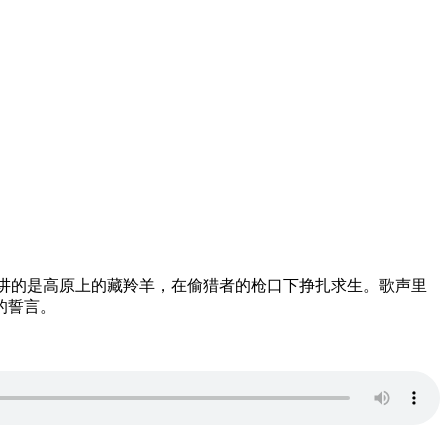
讲的是高原上的藏羚羊，在偷猎者的枪口下挣扎求生。歌声里
的誓言。