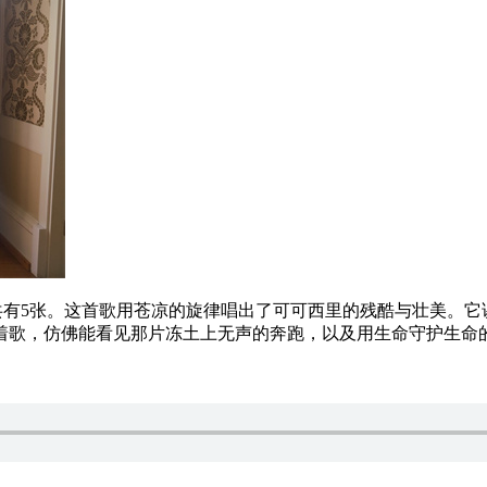
共有5张。这首歌用苍凉的旋律唱出了可可西里的残酷与壮美。它
着歌，仿佛能看见那片冻土上无声的奔跑，以及用生命守护生命