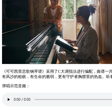
《可可西里悲歌钢琴谱》采用了C大调指法进行编配，曲谱一
有风沙的粗粝，有生命的脆弱，更有守护者胸膛里的热血。听
弹唱示范音频：