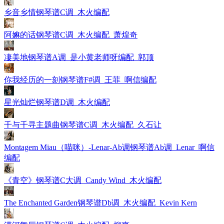
乡音乡情钢琴谱C调_木火编配
阿嫲的话钢琴谱C调_木火编配_萧煌奇
凄美地钢琴谱A调_是小黄老师呀编配_郭顶
你我经历的一刻钢琴谱F#调_王菲_啊信编配
星光灿烂钢琴谱D调_木火编配
千与千寻主题曲钢琴谱C调_木火编配_久石让
Montagem Miau（喵咪）-Lenar-Ab调钢琴谱Ab调_Lenar_啊信
编配
《青空》钢琴谱C大调_Candy Wind_木火编配
The Enchanted Garden钢琴谱Db调_木火编配_Kevin Kern