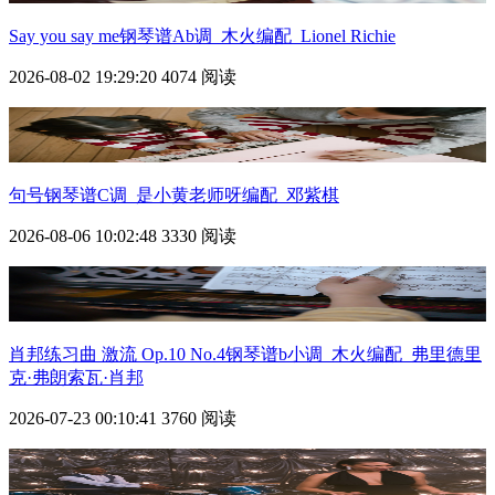
Say you say me钢琴谱Ab调_木火编配_Lionel Richie
2026-08-02 19:29:20
4074 阅读
句号钢琴谱C调_是小黄老师呀编配_邓紫棋
2026-08-06 10:02:48
3330 阅读
肖邦练习曲 激流 Op.10 No.4钢琴谱b小调_木火编配_弗里德里
克·弗朗索瓦·肖邦
2026-07-23 00:10:41
3760 阅读