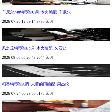
车尼尔748钢琴谱C调_木火编配_车尼尔
2026-07-26 12:59:14
3780 阅读
风之丘钢琴谱Eb调_木火编配_久石让
2026-08-05 05:20:43
2044 阅读
稻香钢琴谱A调_未蓝的雨编配_周杰伦
2026-07-24 06:29:50
6175 阅读