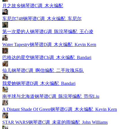
月之故乡钢琴谱C调_木火编配
车尼尔748钢琴谱C调_木火编配_车尼尔
第一次爱的人钢琴谱G调_陈浣琴编配_王心凌
Water Tapestry钢琴谱D调_木火编配_Kevin Kern
巴格达的星空钢琴谱Cb调_木火编配_Bandari
仙儿钢琴谱C调_啊信编配_二手玫瑰乐队
我爱她钢琴谱D调_木火编配_Bandari
南半球与北海道钢琴谱C调_陈浣琴编配_范倪Liu
A Distant Shade Of Green钢琴谱G调_木火编配_Kevin Kern
STAR WARS钢琴谱C调_未蓝的雨编配_John Williams