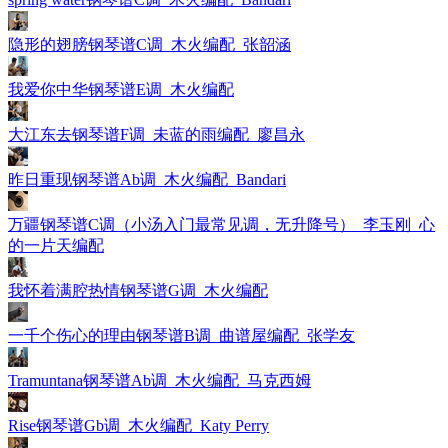
隐形的翅膀钢琴谱C调_木火编配_张韶涵
我爱你中华钢琴谱E调_木火编配
大江东去钢琴谱F调_未蓝的雨编配_廖昌永
昨日重现钢琴谱Ab调_木火编配_Bandari
万疆钢琴谱C调（小汤入门最常见调，无升降号）_李玉刚_心
的一片天编配
我怀着满腔热情钢琴谱G调_木火编配
一千个伤心的理由钢琴谱B调_曲谱屋编配_张学友
Tramuntana钢琴谱Ab调_木火编配_马克西姆
Rise钢琴谱Gb调_木火编配_Katy Perry