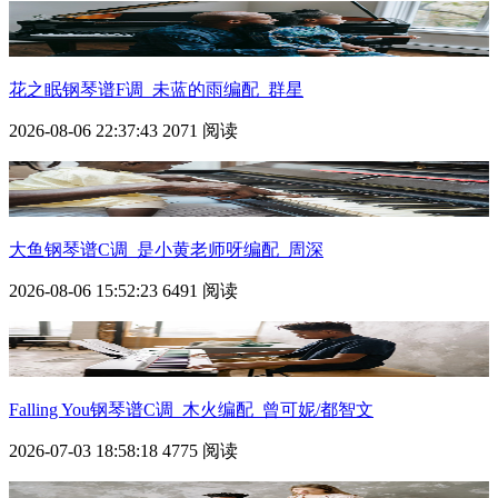
花之眠钢琴谱F调_未蓝的雨编配_群星
2026-08-06 22:37:43
2071 阅读
大鱼钢琴谱C调_是小黄老师呀编配_周深
2026-08-06 15:52:23
6491 阅读
Falling You钢琴谱C调_木火编配_曾可妮/都智文
2026-07-03 18:58:18
4775 阅读