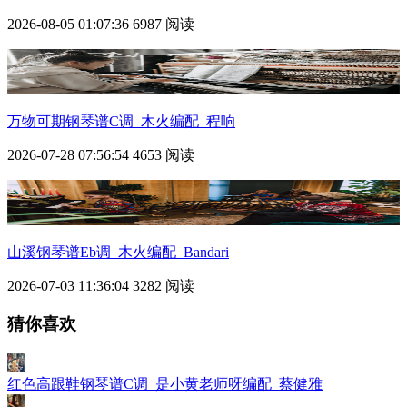
2026-08-05 01:07:36
6987 阅读
万物可期钢琴谱C调_木火编配_程响
2026-07-28 07:56:54
4653 阅读
山溪钢琴谱Eb调_木火编配_Bandari
2026-07-03 11:36:04
3282 阅读
猜你喜欢
红色高跟鞋钢琴谱C调_是小黄老师呀编配_蔡健雅