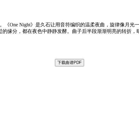
有4张。《One Night》是久石让用音符编织的温柔夜曲，旋律
过的缘分，都在夜色中静静发酵。曲子后半段渐渐明亮的转折，
下载曲谱PDF