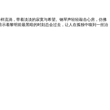
像月光一样流淌，带着淡淡的寂寞与希望。钢琴声轻轻敲击心房，仿佛
暗示着黎明前最黑暗的时刻总会过去，让人在孤独中嗅到一丝治