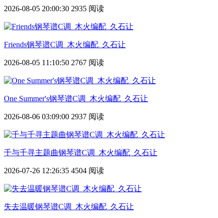
2026-08-05 20:00:30
2935 阅读
Friends钢琴谱C调_木火编配_久石让
2026-08-05 11:10:50
2767 阅读
One Summer's钢琴谱C调_木火编配_久石让
2026-08-06 03:09:00
2937 阅读
千与千寻主题曲钢琴谱C调_木火编配_久石让
2026-07-26 12:26:35
4504 阅读
失去温暖钢琴谱C调_木火编配_久石让