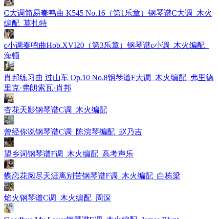
C大调简易奏鸣曲 K545 No.16（第1乐章）钢琴谱C大调_木火
编配_莫扎特
c小调奏鸣曲Hob.XVI20（第3乐章）钢琴谱c小调_木火编配_
海顿
肖邦练习曲 过山车 Op.10 No.8钢琴谱F大调_木火编配_弗里德
里克·弗朗索瓦·肖邦
杏花天影钢琴谱C调_木火编配
曾经你说钢琴谱C调_陈浣琴编配_赵乃吉
望乡词钢琴谱F调_木火编配_高考声乐
蝶恋花阅尽天涯离别苦钢琴谱F调_木火编配_白栋梁
焰火钢琴谱C调_木火编配_周深