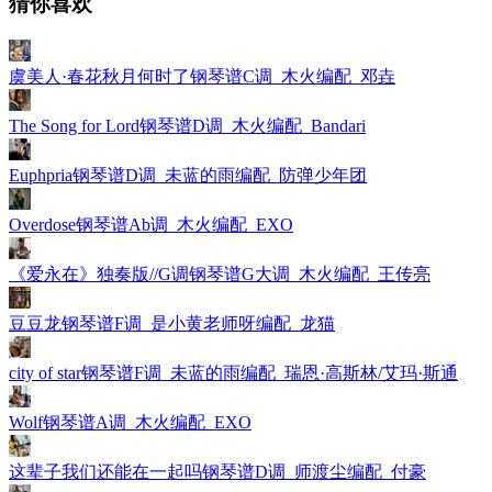
猜你喜欢
虞美人·春花秋月何时了钢琴谱C调_木火编配_邓垚
The Song for Lord钢琴谱D调_木火编配_Bandari
Euphpria钢琴谱D调_未蓝的雨编配_防弹少年团
Overdose钢琴谱Ab调_木火编配_EXO
《爱永在》独奏版//G调钢琴谱G大调_木火编配_王传亮
豆豆龙钢琴谱F调_是小黄老师呀编配_龙猫
city of star钢琴谱F调_未蓝的雨编配_瑞恩·高斯林/艾玛·斯通
Wolf钢琴谱A调_木火编配_EXO
这辈子我们还能在一起吗钢琴谱D调_师渡尘编配_付豪