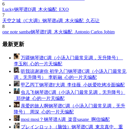
6
Lucky钢琴谱D调_木火编配_EXO
7
天空之城（C大调）钢琴谱a调_木火编配_久石让
8
one note samba钢琴谱F调_木火编配_Antonio Carlos Jobim
最新更新
万疆钢琴谱C调（小汤入门最常见调，无升降号）_
李玉刚_心的一片天编配
听我说谢谢你 初学入门钢琴谱C调（小汤入门最常见
调，无升降号）_李昕融_心的一片天编配
甲乙丙丁钢琴谱F大调_李佳薇_小妖爱吃烤冷面编配
虫儿飞钢琴谱C调（小汤入门最常见调，无升降号）
_郑伊健_心的一片天编配
亲爱的旅人啊钢琴谱C调（小汤入门最常见调，无升
降号）_周深_心的一片天编配
mosi mosi？钢琴谱A调_楽音sasane_啊信编配
ブレインロット（脑蚀）钢琴谱C调_東京真中、重