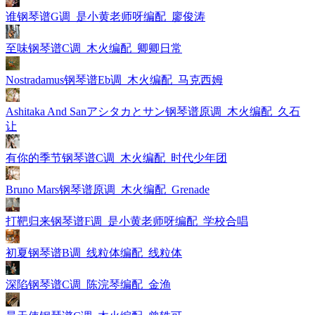
谁钢琴谱G调_是小黄老师呀编配_廖俊涛
至味钢琴谱C调_木火编配_卿卿日常
Nostradamus钢琴谱Eb调_木火编配_马克西姆
Ashitaka And Sanアシタカとサン钢琴谱原调_木火编配_久石
让
有你的季节钢琴谱C调_木火编配_时代少年团
Bruno Mars钢琴谱原调_木火编配_Grenade
打靶归来钢琴谱F调_是小黄老师呀编配_学校合唱
初夏钢琴谱B调_线粒体编配_线粒体
深陷钢琴谱C调_陈浣琴编配_金渔