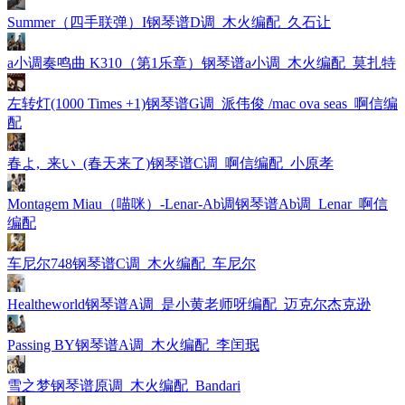
Summer（四手联弹）I钢琴谱D调_木火编配_久石让
a小调奏鸣曲 K310（第1乐章）钢琴谱a小调_木火编配_莫扎特
左转灯(1000 Times +1)钢琴谱G调_派伟俊 /mac ova seas_啊信编
配
春よ,_来い_(春天来了)钢琴谱C调_啊信编配_小原孝
Montagem Miau（喵咪）-Lenar-Ab调钢琴谱Ab调_Lenar_啊信
编配
车尼尔748钢琴谱C调_木火编配_车尼尔
Healtheworld钢琴谱A调_是小黄老师呀编配_迈克尔杰克逊
Passing BY钢琴谱A调_木火编配_李闰珉
雪之梦钢琴谱原调_木火编配_Bandari