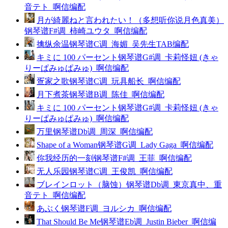
音テト_啊信编配
月が綺麗ねと言われたい！（多想听你说月色真美）
钢琴谱F#调_柿崎ユウタ_啊信编配
擒纵余温钢琴谱C调_海媚_吴先生TAB编配
キミに 100 パーセント钢琴谱G#调_卡莉怪妞 (きゃ
りーぱみゅぱみゅ)_啊信编配
疍家之歌钢琴谱C调_玩具船长_啊信编配
月下煮茶钢琴谱B调_陈佳_啊信编配
キミに 100 パーセント钢琴谱G#调_卡莉怪妞 (きゃ
りーぱみゅぱみゅ)_啊信编配
万里钢琴谱Db调_周深_啊信编配
Shape of a Woman钢琴谱G调_Lady Gaga_啊信编配
你我经历的一刻钢琴谱F#调_王菲_啊信编配
无人乐园钢琴谱C调_王俊凯_啊信编配
ブレインロット（脑蚀）钢琴谱Db调_東京真中、重
音テト_啊信编配
あぶく钢琴谱F调_ヨルシカ_啊信编配
That Should Be Me钢琴谱Eb调_Justin Bieber_啊信编