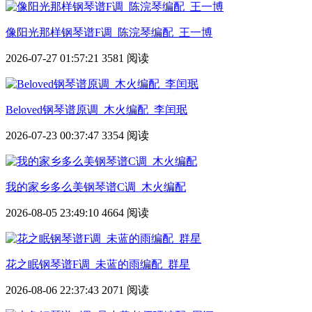
像阳光那样钢琴谱F调_陈浣琴编配_王一博
2026-07-27 01:57:21
3581 阅读
Beloved钢琴谱原调_木火编配_李闰珉
2026-07-23 00:37:47
3354 阅读
我的家乡多么美钢琴谱C调_木火编配
2026-08-05 23:49:10
4664 阅读
花之眠钢琴谱F调_未蓝的雨编配_群星
2026-08-06 22:37:43
2071 阅读