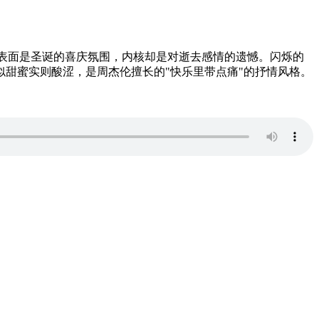
表面是圣诞的喜庆氛围，内核却是对逝去感情的遗憾。闪烁的
甜蜜实则酸涩，是周杰伦擅长的"快乐里带点痛"的抒情风格。