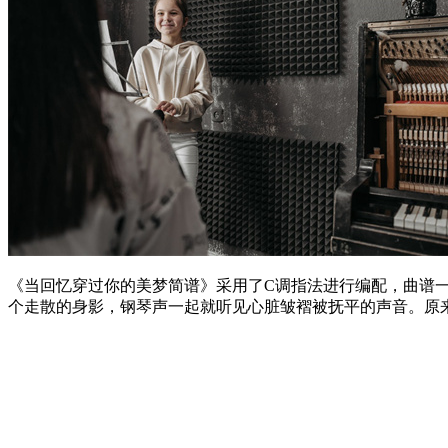
《当回忆穿过你的美梦简谱》采用了C调指法进行编配，曲谱
个走散的身影，钢琴声一起就听见心脏皱褶被抚平的声音。原