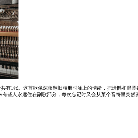
一共有1张。这首歌像深夜翻旧相册时涌上的情绪，把遗憾和温柔
来有些人永远住在副歌部分，每次忘记时又会从某个音符里突然