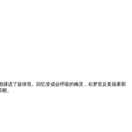
都揉进了旋律里。回忆变成会呼吸的幽灵，在梦里反复描摹那
苏醒。