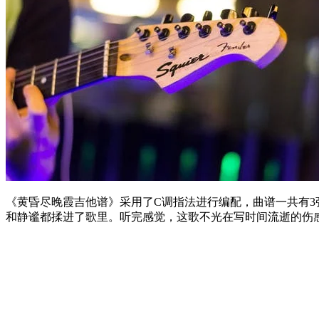
《黄昏尽晚霞吉他谱》采用了C调指法进行编配，曲谱一共有
和静谧都揉进了歌里。听完感觉，这歌不光在写时间流逝的伤