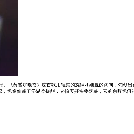
3张。《黄昏尽晚霞》这首歌用轻柔的旋律和细腻的词句，勾勒出
感，也偷偷藏了份温柔提醒，哪怕美好快要落幕，它的余晖也值