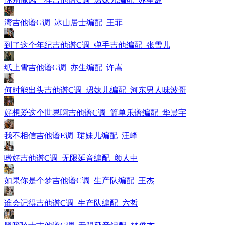
湾吉他谱G调_冰山居士编配_王菲
到了这个年纪吉他谱C调_弹手吉他编配_张雪儿
纸上雪吉他谱G调_亦生编配_许嵩
何时能出头吉他谱C调_珺妹儿编配_河东男人味波哥
好想爱这个世界啊吉他谱C调_简单乐谱编配_华晨宇
我不相信吉他谱E调_珺妹儿编配_汪峰
嗜好吉他谱C调_无限延音编配_颜人中
如果你是个梦吉他谱C调_生产队编配_王杰
谁会记得吉他谱C调_生产队编配_六哲