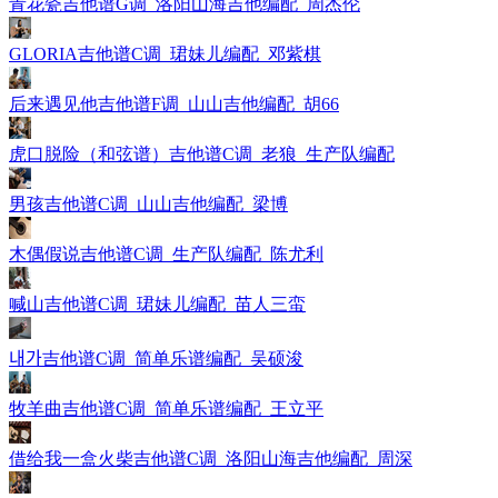
青花瓷吉他谱G调_洛阳山海吉他编配_周杰伦
GLORIA吉他谱C调_珺妹儿编配_邓紫棋
后来遇见他吉他谱F调_山山吉他编配_胡66
虎口脱险（和弦谱）吉他谱C调_老狼_生产队编配
男孩吉他谱C调_山山吉他编配_梁博
木偶假说吉他谱C调_生产队编配_陈尤利
喊山吉他谱C调_珺妹儿编配_苗人三蛮
내가吉他谱C调_简单乐谱编配_吴硕浚
牧羊曲吉他谱C调_简单乐谱编配_王立平
借给我一盒火柴吉他谱C调_洛阳山海吉他编配_周深