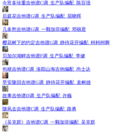
今宵多珍重吉他谱C调_生产队编配_陈百强
后庭花吉他谱G调_生产队编配_屈晓晖
几多愁吉他谱G调_一颗加菲编配_邓丽君
樱花树下的约定吉他谱G调_静待花开编配_柯柯柯啊
贝加尔湖畔吉他谱F调_生产队编配_李健
包袱吉他谱C调_洛阳山海吉他编配_尚士达
早安隆回吉他谱G调_静待花开编配_袁树雄
故事吉他谱D调_生产队编配_许巍
随风去吉他谱C调_生产队编配_路勇
《吴克群》吉他谱C调_一颗加菲编配_吴克群