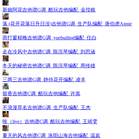
新娘阿花吉他谱G调_酷玩吉他编配_金玟岐
落 (花开花落日升日没)吉他谱G调_生产队编配_唐伯虎Annie
雨打窗棂晚吉他谱G调_yuebuding编配_任白
走在冷风中吉他谱C调_陈浣琴编配_刘思涵
冬天的秘密吉他谱C调_陈浣琴编配_周传雄
三两三吉他谱G调_静待花开编配_凌丰
留香吉他谱C调_酷玩吉他编配_许嵩
不浪漫罪名吉他谱G调_生产队编配_王杰
唉（live）吉他谱C调_酷玩吉他编配_王靖雯
夏天的风吉他谱C调_洛阳山海吉他编配_温岚