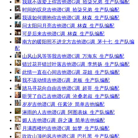
我就不该爱上你吉他谱G调_拾柒兄弟_生产队编配
时间的叹息吉他谱C调_拾柒兄弟_生产队编配
我该如何拥抱你吉他谱C调_林森_生产队编配
问太阳问月亮吉他谱C调_林森_生产队编配
可是后来吉他谱C调_林森_生产队编配
南方的暖阳照不进北方吉他谱G调_茅十七_生产队编
配
山风山风等等我吉他谱C调_万海东_生产队编配
错过花开错过叶落吉他谱G调_李悠扬_生产队编配
此情一直在心间吉他谱G调_花姐_生产队编配
我不该动情吉他谱G调_老板_生产队编配
踏马寻花向自由吉他谱C调_超哥_生产队编配
听哭了自己吉他谱G调_沧桑老叔_生产队编配
岁岁吉他谱C调_任素汐_简单吉他编配
淋雨的人吉他谱G调_阿图表妹_生产队编配
媚人吉他谱G调_薛之谦_简单吉他编配
月满西楼约吉他谱C调_如梦_生产队编配
吹吹山顶的风吉他谱C调_巴扎黑_生产队编配