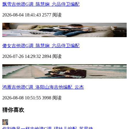
飘雪吉他谱G调_陈慧娴_六品侍卫编配
2026-08-04 18:41:43
2577 阅读
傻女吉他谱G调_陈慧娴_六品侍卫编配
2026-07-26 14:29:32
2894 阅读
鸿雁吉他谱C调_洛阳山海吉他编配_云杰
2026-08-08 10:51:55
3998 阅读
猜你喜欢
你别像风一样吉他谱C调_珺妹儿编配_苏星婕