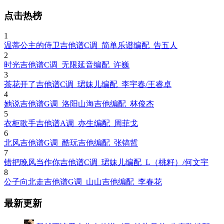
点击热榜
1
温蒂公主的侍卫吉他谱C调_简单乐谱编配_告五人
2
时光吉他谱C调_无限延音编配_许巍
3
茶花开了吉他谱C调_珺妹儿编配_李宇春/王睿卓
4
她说吉他谱G调_洛阳山海吉他编配_林俊杰
5
衣柜歌手吉他谱A调_亦生编配_周菲戈
6
北风吉他谱G调_酷玩吉他编配_张镐哲
7
错把晚风当作你吉他谱C调_珺妹儿编配_L（桃籽）/何文宇
8
公子向北走吉他谱G调_山山吉他编配_李春花
最新更新