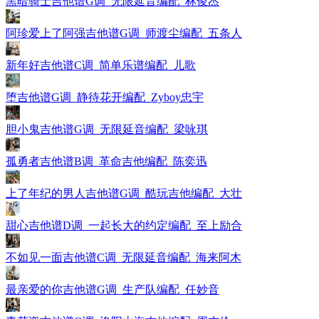
黑暗骑士吉他谱G调_无限延音编配_林俊杰
阿珍爱上了阿强吉他谱G调_师渡尘编配_五条人
新年好吉他谱C调_简单乐谱编配_儿歌
堕吉他谱G调_静待花开编配_Zyboy忠宇
胆小鬼吉他谱G调_无限延音编配_梁咏琪
孤勇者吉他谱B调_革命吉他编配_陈奕迅
上了年纪的男人吉他谱G调_酷玩吉他编配_大壮
甜心吉他谱D调_一起长大的约定编配_至上励合
不如见一面吉他谱C调_无限延音编配_海来阿木
最亲爱的你吉他谱G调_生产队编配_任妙音