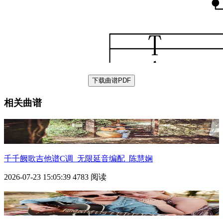
下载曲谱PDF
相关曲谱
千千阙歌
吉他谱C调_无限延音编配_陈慧娴
2026-07-23 15:05:39
4783 阅读