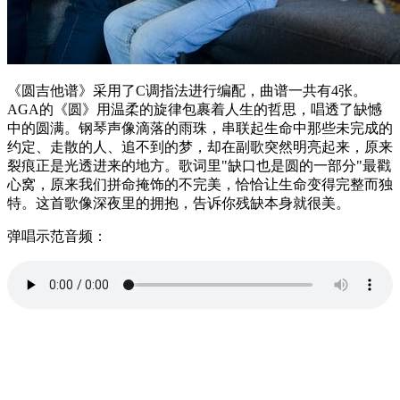
《圆吉他谱》采用了C调指法进行编配，曲谱一共有4张。
AGA的《圆》用温柔的旋律包裹着人生的哲思，唱透了缺憾
中的圆满。钢琴声像滴落的雨珠，串联起生命中那些未完成的
约定、走散的人、追不到的梦，却在副歌突然明亮起来，原来
裂痕正是光透进来的地方。歌词里"缺口也是圆的一部分"最戳
心窝，原来我们拼命掩饰的不完美，恰恰让生命变得完整而独
特。这首歌像深夜里的拥抱，告诉你残缺本身就很美。
弹唱示范音频：