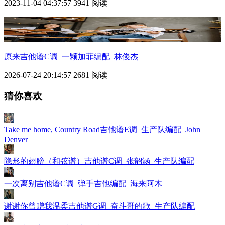
2023-11-04 04:37:57
3941 阅读
原来吉他谱C调_一颗加菲编配_林俊杰
2026-07-24 20:14:57
2681 阅读
猜你喜欢
Take me home, Country Road吉他谱E调_生产队编配_John
Denver
隐形的翅膀（和弦谱）吉他谱C调_张韶涵_生产队编配
一次离别吉他谱C调_弹手吉他编配_海来阿木
谢谢你曾赠我温柔吉他谱G调_奋斗哥的歌_生产队编配