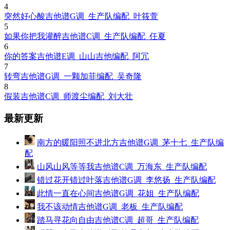
4
突然好心酸吉他谱G调_生产队编配_叶筱萱
5
如果你把我灌醉吉他谱C调_生产队编配_任夏
6
你的答案吉他谱E调_山山吉他编配_阿冗
7
转弯吉他谱G调_一颗加菲编配_吴奇隆
8
假装吉他谱C调_师渡尘编配_刘大壮
最新更新
南方的暖阳照不进北方吉他谱G调_茅十七_生产队编
配
山风山风等等我吉他谱C调_万海东_生产队编配
错过花开错过叶落吉他谱G调_李悠扬_生产队编配
此情一直在心间吉他谱G调_花姐_生产队编配
我不该动情吉他谱G调_老板_生产队编配
踏马寻花向自由吉他谱C调_超哥_生产队编配