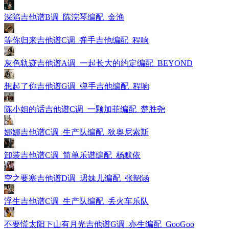
深陷吉他谱B调_陈浣琴编配_金渔
等你归来吉他谱C调_弹手吉他编配_程响
灰色轨迹吉他谱A调_一起长大的约定编配_BEYOND
想起了你吉他谱G调_弹手吉他编配_程响
陈小姐的话吉他谱C调_一颗加菲编配_楚胜尧
娜娜吉他谱C调_生产队编配_狄奥尼索斯
卸装吉他谱C调_简单乐谱编配_杨默依
空之要塞吉他谱D调_珺妹儿编配_张韶涵
浮生吉他谱C调_生产队编配_丢火车乐队
不要慌太阳下山有月光吉他谱G调_亦生编配_GooGoo