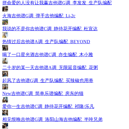
拼命爱的人没有让我赢吉他谱G调_李发发_生产队编配
火海吉他谱G调_弹手吉他编配_Li-2c
我说的不是你吉他谱C调_静待花开编配_杜宣达
热情过后吉他谱A调_生产队编配_BEYOND
喝了一口星光酒吉他谱C调_亦生编配_木小雅
二十岁的某一天吉他谱A调_无限延音编配_花粥
起风了吉他谱G调_生产队编配_买辣椒也用券
New吉他谱C调_简单乐谱编配_房东的猫
爱你一生吉他谱C调_静待花开编配_祁隆/乐凡
相见恨晚吉他谱G调_洛阳山海吉他编配_半吨兄弟