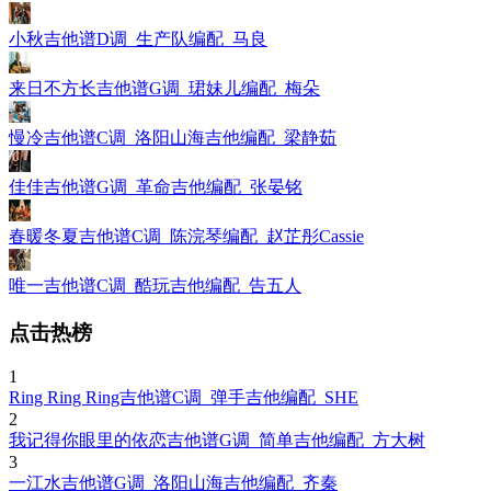
小秋吉他谱D调_生产队编配_马良
来日不方长吉他谱G调_珺妹儿编配_梅朵
慢冷吉他谱C调_洛阳山海吉他编配_梁静茹
佳佳吉他谱G调_革命吉他编配_张晏铭
春暖冬夏吉他谱C调_陈浣琴编配_赵芷彤Cassie
唯一吉他谱C调_酷玩吉他编配_告五人
点击热榜
1
Ring Ring Ring吉他谱C调_弹手吉他编配_SHE
2
我记得你眼里的依恋吉他谱G调_简单吉他编配_方大树
3
一江水吉他谱G调_洛阳山海吉他编配_齐秦