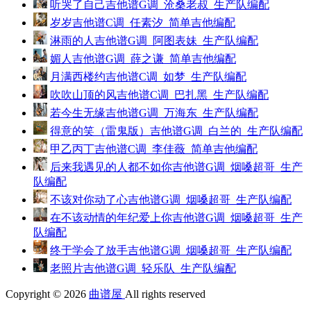
听哭了自己吉他谱G调_沧桑老叔_生产队编配
岁岁吉他谱C调_任素汐_简单吉他编配
淋雨的人吉他谱G调_阿图表妹_生产队编配
媚人吉他谱G调_薛之谦_简单吉他编配
月满西楼约吉他谱C调_如梦_生产队编配
吹吹山顶的风吉他谱C调_巴扎黑_生产队编配
若今生无缘吉他谱G调_万海东_生产队编配
得意的笑（雷鬼版）吉他谱G调_白兰的_生产队编配
甲乙丙丁吉他谱C调_李佳薇_简单吉他编配
后来我遇见的人都不如你吉他谱G调_烟嗓超哥_生产
队编配
不该对你动了心吉他谱G调_烟嗓超哥_生产队编配
在不该动情的年纪爱上你吉他谱G调_烟嗓超哥_生产
队编配
终于学会了放手吉他谱G调_烟嗓超哥_生产队编配
老照片吉他谱G调_轻乐队_生产队编配
Copyright © 2026
曲谱屋
All rights reserved