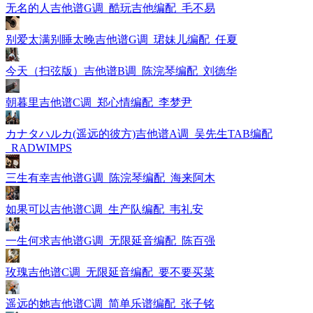
无名的人吉他谱G调_酷玩吉他编配_毛不易
别爱太满别睡太晚吉他谱G调_珺妹儿编配_任夏
今天（扫弦版）吉他谱B调_陈浣琴编配_刘德华
朝暮里吉他谱C调_郑心情编配_李梦尹
カナタハルカ(遥远的彼方)吉他谱A调_吴先生TAB编配
_RADWIMPS
三生有幸吉他谱G调_陈浣琴编配_海来阿木
如果可以吉他谱C调_生产队编配_韦礼安
一生何求吉他谱G调_无限延音编配_陈百强
玫瑰吉他谱C调_无限延音编配_要不要买菜
遥远的她吉他谱C调_简单乐谱编配_张子铭