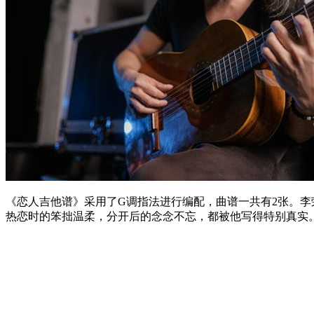
《恋人吉他谱》采用了G调指法进行编配，曲谱一共有2张。
热恋时的笨拙温柔，分开后的念念不忘，都被他写得特别真实