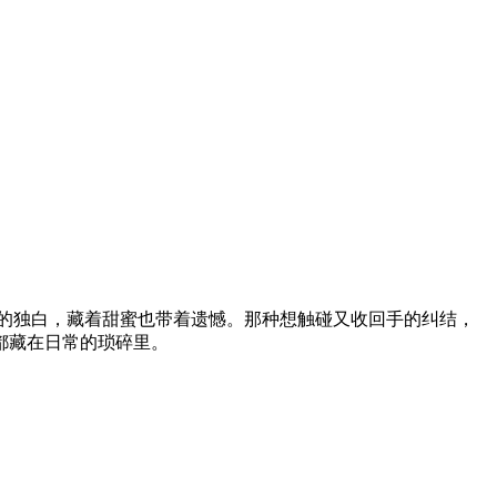
的独白，藏着甜蜜也带着遗憾。那种想触碰又收回手的纠结，
都藏在日常的琐碎里。