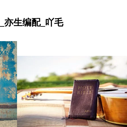
_亦生编配_吖毛