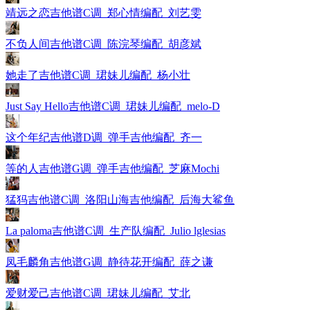
靖远之恋吉他谱C调_郑心情编配_刘艺雯
不负人间吉他谱C调_陈浣琴编配_胡彦斌
她走了吉他谱C调_珺妹儿编配_杨小壮
Just Say Hello吉他谱C调_珺妹儿编配_melo-D
这个年纪吉他谱D调_弹手吉他编配_齐一
等的人吉他谱G调_弹手吉他编配_芝麻Mochi
猛犸吉他谱C调_洛阳山海吉他编配_后海大鲨鱼
La paloma吉他谱C调_生产队编配_Julio lglesias
凤毛麟角吉他谱G调_静待花开编配_薛之谦
爱财爱己吉他谱C调_珺妹儿编配_艾北