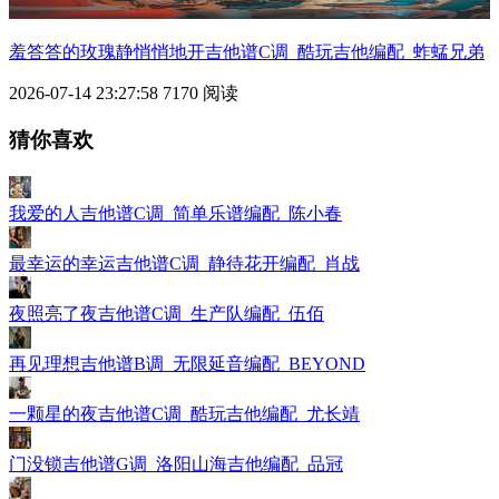
羞答答的玫瑰静悄悄地开吉他谱C调_酷玩吉他编配_蚱蜢兄弟
2026-07-14 23:27:58
7170 阅读
猜你喜欢
我爱的人吉他谱C调_简单乐谱编配_陈小春
最幸运的幸运吉他谱C调_静待花开编配_肖战
夜照亮了夜吉他谱C调_生产队编配_伍佰
再见理想吉他谱B调_无限延音编配_BEYOND
一颗星的夜吉他谱C调_酷玩吉他编配_尤长靖
门没锁吉他谱G调_洛阳山海吉他编配_品冠