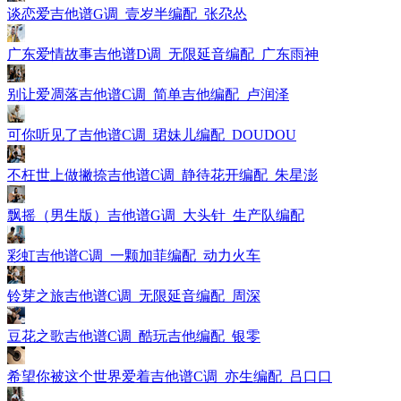
谈恋爱吉他谱G调_壹岁半编配_张尕怂
广东爱情故事吉他谱D调_无限延音编配_广东雨神
别让爱凋落吉他谱C调_简单吉他编配_卢润泽
可你听见了吉他谱C调_珺妹儿编配_DOUDOU
不枉世上做撇捺吉他谱C调_静待花开编配_朱星澎
飘摇（男生版）吉他谱G调_大头针_生产队编配
彩虹吉他谱C调_一颗加菲编配_动力火车
铃芽之旅吉他谱C调_无限延音编配_周深
豆花之歌吉他谱C调_酷玩吉他编配_银零
希望你被这个世界爱着吉他谱C调_亦生编配_吕口口