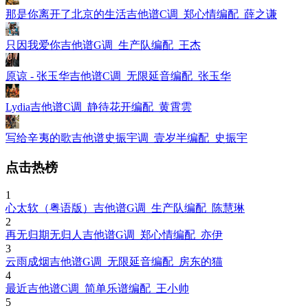
那是你离开了北京的生活吉他谱C调_郑心情编配_薛之谦
只因我爱你吉他谱G调_生产队编配_王杰
原谅 - 张玉华吉他谱C调_无限延音编配_张玉华
Lydia吉他谱C调_静待花开编配_黄霄雲
写给辛夷的歌吉他谱史振宇调_壹岁半编配_史振宇
点击热榜
1
心太软（粤语版）吉他谱G调_生产队编配_陈慧琳
2
再无归期无归人吉他谱G调_郑心情编配_亦伊
3
云雨成烟吉他谱G调_无限延音编配_房东的猫
4
最近吉他谱C调_简单乐谱编配_王小帅
5