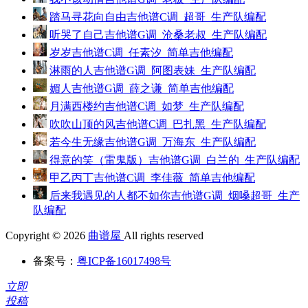
踏马寻花向自由吉他谱C调_超哥_生产队编配
听哭了自己吉他谱G调_沧桑老叔_生产队编配
岁岁吉他谱C调_任素汐_简单吉他编配
淋雨的人吉他谱G调_阿图表妹_生产队编配
媚人吉他谱G调_薛之谦_简单吉他编配
月满西楼约吉他谱C调_如梦_生产队编配
吹吹山顶的风吉他谱C调_巴扎黑_生产队编配
若今生无缘吉他谱G调_万海东_生产队编配
得意的笑（雷鬼版）吉他谱G调_白兰的_生产队编配
甲乙丙丁吉他谱C调_李佳薇_简单吉他编配
后来我遇见的人都不如你吉他谱G调_烟嗓超哥_生产
队编配
Copyright © 2026
曲谱屋
All rights reserved
备案号：
粤ICP备16017498号
立即
投稿