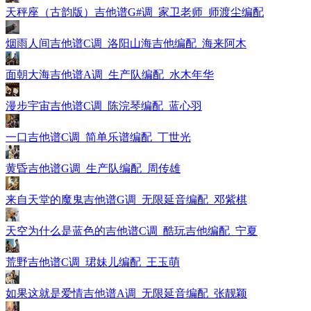
天秤座（古韵版）吉他谱G#调_家卫老师_师渡尘编配
烟雨人间吉他谱C调_洛阳山海吉他编配_海来阿木
面朝大海吉他谱A调_生产队编配_水木年华
漫步宇宙吉他谱C调_陈浣琴编配_蓝心羽
一口吉他谱C调_简单乐谱编配_丁世光
黄昏吉他谱G调_生产队编配_周传雄
来自天堂的魔鬼吉他谱G调_无限延音编配_邓紫棋
天空为什么是蓝色的吉他谱C调_酷玩吉他编配_宁夏
荒野吉他谱C调_珺妹儿编配_王玉萌
如果这就是爱情吉他谱A调_无限延音编配_张靓颖