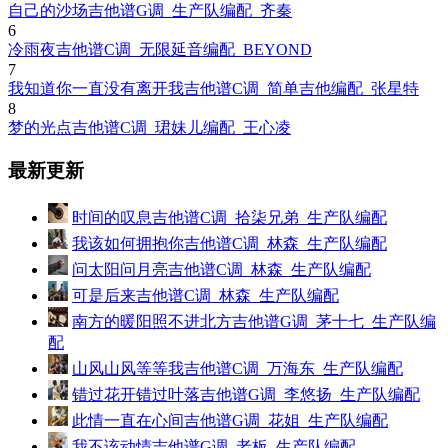
自己的沙场吉他谱G调_生产队编配_齐秦
6
冷雨夜吉他谱C调_无限延音编配_BEYOND
7
我知道你一直没有离开我吉他谱C调_简单吉他编配_张星特
8
梦的光点吉他谱C调_珺妹儿编配_王心凌
最新更新
时间的叹息吉他谱C调_拾柒兄弟_生产队编配
我该如何拥抱你吉他谱C调_林森_生产队编配
问太阳问月亮吉他谱C调_林森_生产队编配
可是后来吉他谱C调_林森_生产队编配
南方的暖阳照不进北方吉他谱G调_茅十七_生产队编
配
山风山风等等我吉他谱C调_万海东_生产队编配
错过花开错过叶落吉他谱G调_李悠扬_生产队编配
此情一直在心间吉他谱G调_花姐_生产队编配
我不该动情吉他谱G调_老板_生产队编配