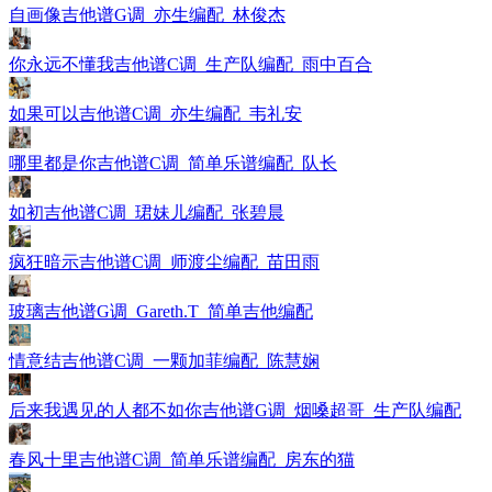
自画像吉他谱G调_亦生编配_林俊杰
你永远不懂我吉他谱C调_生产队编配_雨中百合
如果可以吉他谱C调_亦生编配_韦礼安
哪里都是你吉他谱C调_简单乐谱编配_队长
如初吉他谱C调_珺妹儿编配_张碧晨
疯狂暗示吉他谱C调_师渡尘编配_苗田雨
玻璃吉他谱G调_Gareth.T_简单吉他编配
情意结吉他谱C调_一颗加菲编配_陈慧娴
后来我遇见的人都不如你吉他谱G调_烟嗓超哥_生产队编配
春风十里吉他谱C调_简单乐谱编配_房东的猫