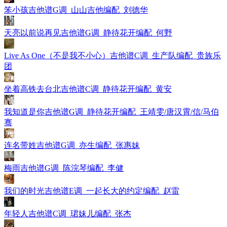
笨小孩吉他谱G调_山山吉他编配_刘德华
天亮以前说再见吉他谱G调_静待花开编配_何野
Live As One（不是我不小心）吉他谱C调_生产队编配_贵族乐
团
坐着高铁去台北吉他谱C调_静待花开编配_黄安
我知道是你吉他谱G调_静待花开编配_王靖雯/唐汉霄/信/马伯
骞
连名带姓吉他谱G调_亦生编配_张惠妹
梅雨吉他谱G调_陈浣琴编配_李健
我们的时光吉他谱E调_一起长大的约定编配_赵雷
年轻人吉他谱C调_珺妹儿编配_张杰