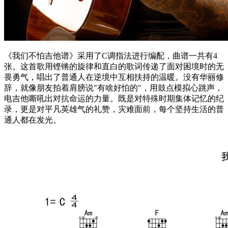
《我们不怕吉他谱》采用了C调指法进行编配，曲谱一共有4
张。这首歌用铿锵的旋律和直白的歌词传递了面对困境时的无
畏勇气，唱出了普通人在逆境中互相扶持的温暖。没有华丽修
辞，就像朋友拍着肩膀说"有啥好怕的"，用鼓点模拟心跳声，
电吉他嘶吼出对抗命运的力量。既是对特殊时期集体记忆的纪
录，更是对平凡英雄气的礼赞，灾难面前，每个坚持生活的普
通人都在发光。