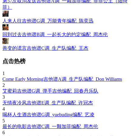
第57次取消发送吉他谱A调_一颗加菲编配_菲菲公主（陆绮
菲）
人来人往吉他谱G调_万能青年编配_陈奕迅
回到过去吉他谱B调_一起长大的约定编配_周杰伦
善变的谎言吉他谱C调_生产队编配_王杰
点击热榜
1
Come Early Morning吉他谱A调_生产队编配_Don Williams
2
艾蜜莉吉他谱G调_弹手吉他编配_回春丹乐队
3
无情夜冷风吉他谱E调_生产队编配_许冠杰
4
喝杯人生酒吉他谱G调_yuebuding编配_艺凌
5
最长的电影吉他谱C调_一颗加菲编配_周杰伦
6