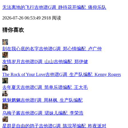
无法离地的飞行吉他谱G调_静待花开编配_痛仰乐队
2026-07-26 06:53:49
2918 阅读
猜你喜欢
刻在我心底的名字吉他谱G调_郑心情编配_卢广仲
友情岁月吉他谱D调_山山吉他编配_郑伊健
The Rock of Your Love吉他谱G调_生产队编配_Kenny Rogers
去年夏天吉他谱C调_简单乐谱编配_王大毛
魑魅魍魉吉他谱F调_周林枫_生产队编配
乌梅子酱吉他谱G调_珺妹儿编配_李荣浩
星群是自由的鸽子吉他谱G调_陈浣琴编配_昨夜派对