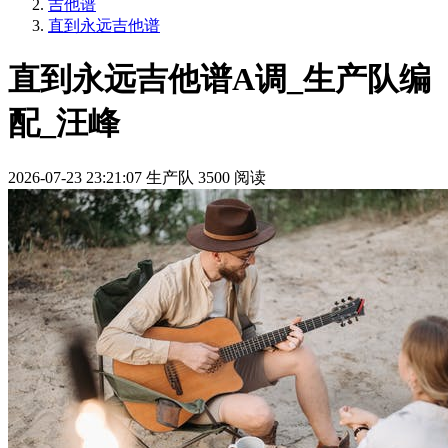
吉他谱
直到永远吉他谱
直到永远吉他谱A调_生产队编
配_汪峰
2026-07-23 23:21:07
生产队
3500 阅读