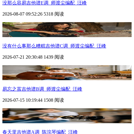
没那么容易吉他谱E调_师渡尘编配_汪峰
2026-08-07 09:52:26
5318 阅读
没有什么事那么糟糕吉他谱C调_师渡尘编配_汪峰
2026-07-21 20:30:48
1439 阅读
易忘之茧吉他谱B调_师渡尘编配_汪峰
2026-07-15 10:19:44
1508 阅读
春天里吉他谱A调_陈浣琴编配_汪峰