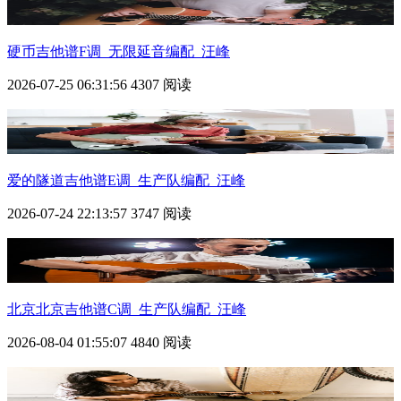
硬币吉他谱F调_无限延音编配_汪峰
2026-07-25 06:31:56
4307 阅读
爱的隧道吉他谱E调_生产队编配_汪峰
2026-07-24 22:13:57
3747 阅读
北京北京吉他谱C调_生产队编配_汪峰
2026-08-04 01:55:07
4840 阅读