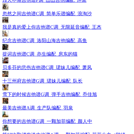
毁人不倦吉他谱F调_山山吉他编配_许嵩
忽然之间吉他谱C调_简单乐谱编配_浪淘沙
我是真的爱上你吉他谱C调_无限延音编配_王杰
纪念吉他谱C调_洛阳山海吉他编配_高鱼
提词吉他谱C调_亦生编配_房东的猫
贝多芬的悲伤吉他谱C调_珺妹儿编配_萧风
十三州府吉他谱G调_珺妹儿编配_队长
雪下的时候吉他谱G调_弹手吉他编配_乔佳旭
最美吉他谱A调_生产队编配_羽泉
你想要的吉他谱G调_一颗加菲编配_颜人中