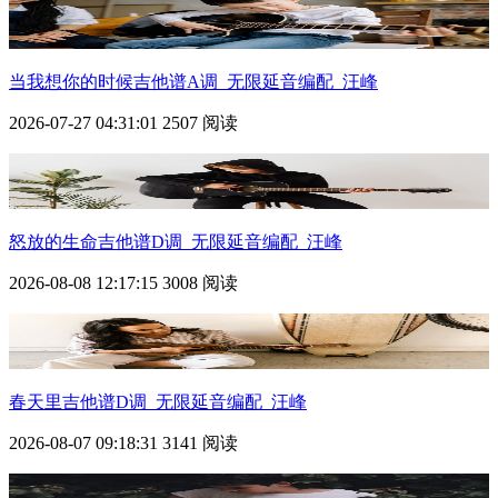
当我想你的时候吉他谱A调_无限延音编配_汪峰
2026-07-27 04:31:01
2507 阅读
怒放的生命吉他谱D调_无限延音编配_汪峰
2026-08-08 12:17:15
3008 阅读
春天里吉他谱D调_无限延音编配_汪峰
2026-08-07 09:18:31
3141 阅读