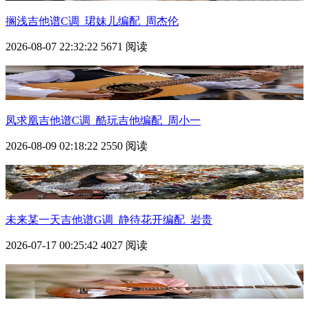
搁浅吉他谱C调_珺妹儿编配_周杰伦
2026-08-07 22:32:22
5671 阅读
凤求凰吉他谱C调_酷玩吉他编配_周小一
2026-08-09 02:18:22
2550 阅读
未来某一天吉他谱G调_静待花开编配_岩贵
2026-07-17 00:25:42
4027 阅读