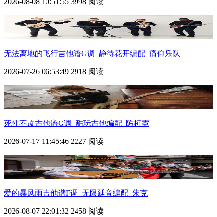
2026-08-08 10:51:55
3998 阅读
无法离地的飞行吉他谱G调_静待花开编配_痛仰乐队
2026-07-26 06:53:49
2918 阅读
死性不改吉他谱G调_酷玩吉他编配_陈柯霓
2026-07-17 11:45:46
2227 阅读
爱的暴风雨吉他谱F调_无限延音编配_朱克
2026-08-07 22:01:32
2458 阅读