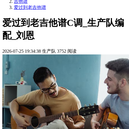
吉他谱
爱过到老吉他谱
爱过到老吉他谱C调_生产队编
配_刘恩
2026-07-25 19:34:38
生产队
3752 阅读