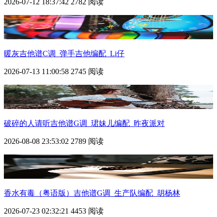
2026-07-12 18:37:42
2782 阅读
暖灰吉他谱C调_弹手吉他编配_Li仔
2026-07-13 11:00:58
2745 阅读
破碎的人请听吉他谱G调_珺妹儿编配_昨夜派对
2026-08-08 23:53:02
2789 阅读
香水有毒（粤语版）吉他谱G调_生产队编配_胡杨林
2026-07-23 02:32:21
4453 阅读