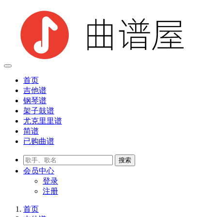
首页
吉他谱
钢琴谱
架子鼓谱
尤克里里谱
简谱
已购曲谱
会员
中心
登录
注册
首页