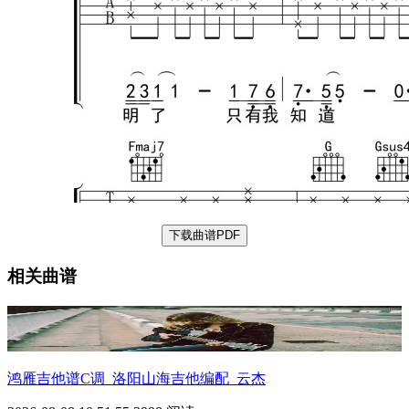
下载曲谱PDF
相关曲谱
鸿雁吉他谱C调_洛阳山海吉他编配_云杰