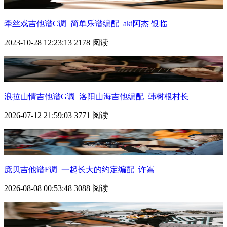
牵丝戏吉他谱C调_简单乐谱编配_aki阿杰 银临
2023-10-28 12:23:13
2178 阅读
浪拉山情吉他谱G调_洛阳山海吉他编配_韩树根村长
2026-07-12 21:59:03
3771 阅读
庞贝吉他谱F调_一起长大的约定编配_许嵩
2026-08-08 00:53:48
3088 阅读