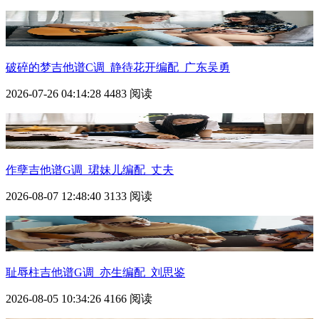
破碎的梦吉他谱C调_静待花开编配_广东吴勇
2026-07-26 04:14:28
4483 阅读
作孽吉他谱G调_珺妹儿编配_丈夫
2026-08-07 12:48:40
3133 阅读
耻辱柱吉他谱G调_亦生编配_刘思鉴
2026-08-05 10:34:26
4166 阅读