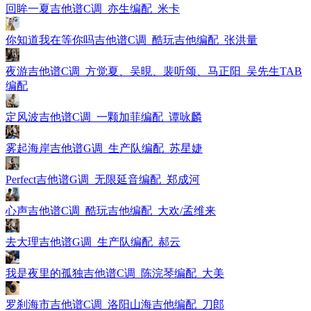
回眸一夏吉他谱C调_亦生编配_米卡
你知道我在等你吗吉他谱C调_酷玩吉他编配_张洪量
夜游吉他谱C调_方觉夏、吴晛、裴听颂、马正阳_吴先生TAB
编配
定风波吉他谱C调_一颗加菲编配_谭咏麟
雾起海岸吉他谱G调_生产队编配_苏星婕
Perfect吉他谱G调_无限延音编配_郑成河
心声吉他谱C调_酷玩吉他编配_大欢/孟维来
去大理吉他谱G调_生产队编配_郝云
我是夜里的孤独吉他谱C调_陈浣琴编配_大美
罗刹海市吉他谱C调_洛阳山海吉他编配_刀郎