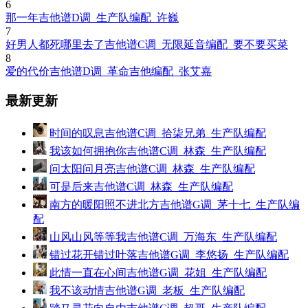
6
那一年吉他谱D调_生产队编配_许巍
7
好男人都死哪里去了吉他谱C调_无限延音编配_要不要买菜
8
爱的代价吉他谱D调_革命吉他编配_张艾嘉
最新更新
时间的叹息吉他谱C调_拾柒兄弟_生产队编配
我该如何拥抱你吉他谱C调_林森_生产队编配
问太阳问月亮吉他谱C调_林森_生产队编配
可是后来吉他谱C调_林森_生产队编配
南方的暖阳照不进北方吉他谱G调_茅十七_生产队编
配
山风山风等等我吉他谱C调_万海东_生产队编配
错过花开错过叶落吉他谱G调_李悠扬_生产队编配
此情一直在心间吉他谱G调_花姐_生产队编配
我不该动情吉他谱G调_老板_生产队编配