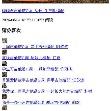
碎碎念吉他谱C调_队长_生产队编配
2026-08-04 18:35:11
1653 阅读
猜你喜欢
且问吉他谱C调_弹手吉他编配_阿悠悠
底线吉他谱G调_珺妹儿编配_任夏
学生哥吉他谱G调_一颗加菲编配_许冠杰
普通爱情故事吉他谱G调_弹手吉他编配_汪苏泷
我爱你，再见吉他谱G调_一起长大的约定编配_朴树
我是一条小河吉他谱C调_酷玩吉他编配_郭欢