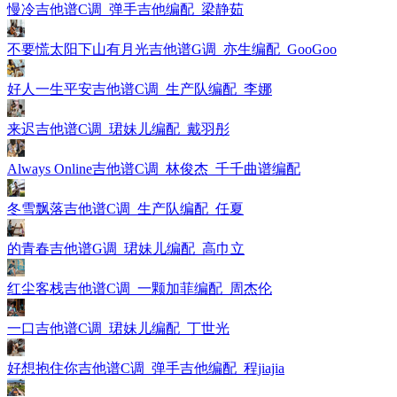
慢冷吉他谱C调_弹手吉他编配_梁静茹
不要慌太阳下山有月光吉他谱G调_亦生编配_GooGoo
好人一生平安吉他谱C调_生产队编配_李娜
来迟吉他谱C调_珺妹儿编配_戴羽彤
Always Online吉他谱C调_林俊杰_千千曲谱编配
冬雪飘落吉他谱C调_生产队编配_任夏
的青春吉他谱G调_珺妹儿编配_高巾立
红尘客栈吉他谱C调_一颗加菲编配_周杰伦
一口吉他谱C调_珺妹儿编配_丁世光
好想抱住你吉他谱C调_弹手吉他编配_程jiajia