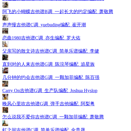
阿飞的小蝴蝶吉他谱B调_一起长大的约定编配_萧敬腾
声声慢吉他谱C调_yuebuding编配_崔开潮
恋曲1980吉他谱C调_亦生编配_罗大佑
父亲写的散文诗吉他谱C调_简单乐谱编配_李健
直到对的人来吉他谱G调_陈浣琴编配_追星族
几分钟的约会吉他谱G调_一颗加菲编配_陈百强
Carry On吉他谱G调_生产队编配_Joshua Hyslop
晚风心里吹吉他谱G调_弹手吉他编配_阿梨粤
怎么说我不爱你吉他谱C调_一颗加菲编配_萧敬腾
虹之间吉他谱C调_简单乐谱编配_金贵晟