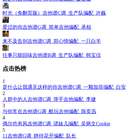
时光（免翻页版）吉他谱C调_生产队编配_许巍
爱过的你吉他谱G调_简单吉他编配_承桓
来不及告别吉他谱C调_郑心情编配_一只白羊
往事只能回味吉他谱B调_生产队编配_韩宝仪
点击热榜
1
是什么让我遇见这样的你吉他谱C调_一颗加菲编配_白安
2
人群中的人吉他谱C调_弹手吉他编配_李健
3
与你常在吉他谱G调_酷玩吉他编配_陈奕迅
4
偶尔也有风吉他谱C调_珺妹儿编配_吴炳文Cookie
5
11吉他谱G调_静待花开编配_队长