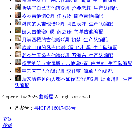
踏马寻花向自由吉他谱C调_超哥_生产队编配
听哭了自己吉他谱G调_沧桑老叔_生产队编配
岁岁吉他谱C调_任素汐_简单吉他编配
淋雨的人吉他谱G调_阿图表妹_生产队编配
媚人吉他谱G调_薛之谦_简单吉他编配
月满西楼约吉他谱C调_如梦_生产队编配
吹吹山顶的风吉他谱C调_巴扎黑_生产队编配
若今生无缘吉他谱G调_万海东_生产队编配
得意的笑（雷鬼版）吉他谱G调_白兰的_生产队编配
甲乙丙丁吉他谱C调_李佳薇_简单吉他编配
后来我遇见的人都不如你吉他谱G调_烟嗓超哥_生产
队编配
Copyright © 2026
曲谱屋
All rights reserved
备案号：
粤ICP备16017498号
立即
投稿