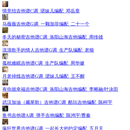
情意结吉他谱C调_珺妹儿编配_邓岳章
马薇薇吉他谱G调_一颗加菲编配_二十一个
冬天的秘密吉他谱C调_洛阳山海吉他编配_周传雄
流浪歌手的情人吉他谱G调_生产队编配_老狼
孤枕难眠吉他谱C调_生产队编配_周华健
月老掉线吉他谱G调_珺妹儿编配_王不醒
有你就幸福吉他谱C调_洛阳山海吉他编配_李晰融/叶泳田
武汉加油（藏尾歌）吉他谱C调_酷玩吉他编配_陈柯宇
鱼书吉他谱A调_弹手吉他编配_陈鸿宇/曹秦
疯狂世界吉他谱G调_一起长大的约定编配_五月天