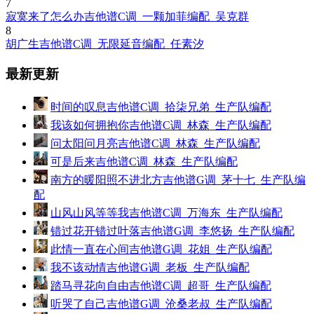
7
寂寞来了怎么办吉他谱C调_一颗加菲编配_吴克群
8
胡广生吉他谱C调_无限延音编配_任素汐
最新更新
时间的叹息吉他谱C调_拾柒兄弟_生产队编配
我该如何拥抱你吉他谱C调_林森_生产队编配
问太阳问月亮吉他谱C调_林森_生产队编配
可是后来吉他谱C调_林森_生产队编配
南方的暖阳照不进北方吉他谱G调_茅十七_生产队编
配
山风山风等等我吉他谱C调_万海东_生产队编配
错过花开错过叶落吉他谱G调_李悠扬_生产队编配
此情一直在心间吉他谱G调_花姐_生产队编配
我不该动情吉他谱G调_老板_生产队编配
踏马寻花向自由吉他谱C调_超哥_生产队编配
听哭了自己吉他谱G调_沧桑老叔_生产队编配