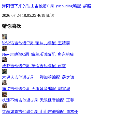
海阳留下来的理由吉他谱C调_yuebuding编配_赵照
2026-07-24 18:05:25
4619 阅读
猜你喜欢
说说话吉他谱C调_珺妹儿编配_王靖雯
New吉他谱C调_简单乐谱编配_房东的猫
成都吉他谱C调_革命吉他编配_赵雷
木偶人吉他谱G调_一颗加菲编配_薛之谦
痛哭吉他谱G调_无限延音编配_郭富城
执迷不悔吉他谱G调_无限延音编配_王菲
红颜如霜吉他谱G调_山山吉他编配_周杰伦