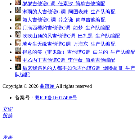
岁岁吉他谱C调_任素汐_简单吉他编配
淋雨的人吉他谱G调_阿图表妹_生产队编配
媚人吉他谱G调_薛之谦_简单吉他编配
月满西楼约吉他谱C调_如梦_生产队编配
吹吹山顶的风吉他谱C调_巴扎黑_生产队编配
若今生无缘吉他谱G调_万海东_生产队编配
得意的笑（雷鬼版）吉他谱G调_白兰的_生产队编配
甲乙丙丁吉他谱C调_李佳薇_简单吉他编配
后来我遇见的人都不如你吉他谱G调_烟嗓超哥_生产
队编配
Copyright © 2026
曲谱屋
All rights reserved
备案号：
粤ICP备16017498号
立即
投稿
发表