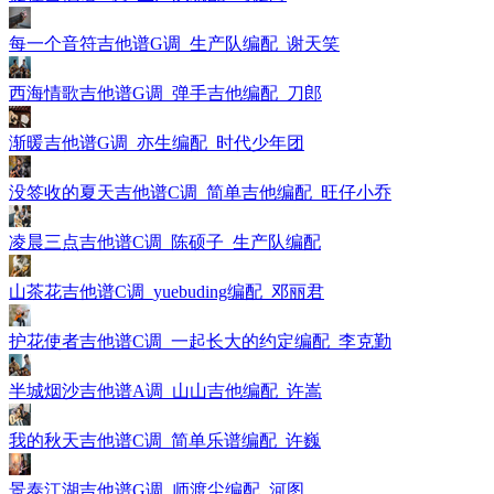
每一个音符吉他谱G调_生产队编配_谢天笑
西海情歌吉他谱G调_弹手吉他编配_刀郎
渐暖吉他谱G调_亦生编配_时代少年团
没签收的夏天吉他谱C调_简单吉他编配_旺仔小乔
凌晨三点吉他谱C调_陈硕子_生产队编配
山茶花吉他谱C调_yuebuding编配_邓丽君
护花使者吉他谱C调_一起长大的约定编配_李克勤
半城烟沙吉他谱A调_山山吉他编配_许嵩
我的秋天吉他谱C调_简单乐谱编配_许巍
景泰江湖吉他谱G调_师渡尘编配_河图