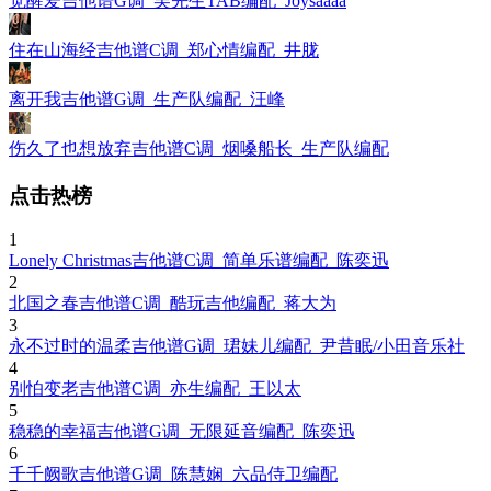
觉醒爱吉他谱G调_吴先生TAB编配_Joysaaaa
住在山海经吉他谱C调_郑心情编配_井胧
离开我吉他谱G调_生产队编配_汪峰
伤久了也想放弃吉他谱C调_烟嗓船长_生产队编配
点击热榜
1
Lonely Christmas吉他谱C调_简单乐谱编配_陈奕迅
2
北国之春吉他谱C调_酷玩吉他编配_蒋大为
3
永不过时的温柔吉他谱G调_珺妹儿编配_尹昔眠/小田音乐社
4
别怕变老吉他谱C调_亦生编配_王以太
5
稳稳的幸福吉他谱G调_无限延音编配_陈奕迅
6
千千阙歌吉他谱G调_陈慧娴_六品侍卫编配