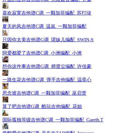
喜欢寂寞吉他谱C调_一颗加菲编配_苏打绿
夏天的风吉他谱C调_温岚_一颗加菲编配
只因你太美吉他谱G调_珺妹儿编配_SWIN-S
阿爱都爱了吉他谱C调_小洲编配_小洲
想你这件事吉他谱G调_师渡尘编配_许佳豪
一路生花吉他谱G调_弹手吉他编配_温奕心
思念谁吉他谱C调_一颗加菲编配_巫启贤
算了吧吉他谱G调_酷玩吉他编配_花姐
国际孤独等级吉他谱C调_一颗加菲编配_Gareth.T