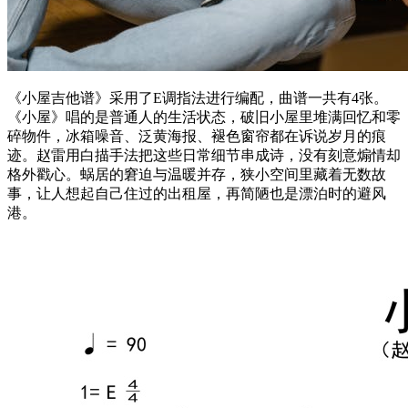
《小屋吉他谱》采用了E调指法进行编配，曲谱一共有4张。
《小屋》唱的是普通人的生活状态，破旧小屋里堆满回忆和零
碎物件，冰箱噪音、泛黄海报、褪色窗帘都在诉说岁月的痕
迹。赵雷用白描手法把这些日常细节串成诗，没有刻意煽情却
格外戳心。蜗居的窘迫与温暖并存，狭小空间里藏着无数故
事，让人想起自己住过的出租屋，再简陋也是漂泊时的避风
港。