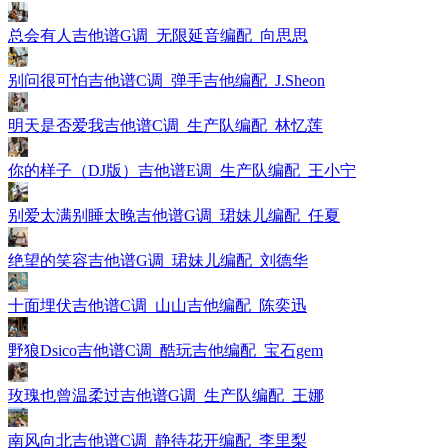
总会有人吉他谱G调_无限延音编配_向思思
别问很可怕吉他谱C调_弹手吉他编配_J.Sheon
明天是否爱我吉他谱C调_生产队编配_林忆莲
你的样子（DJ版）吉他谱E调_生产队编配_王小宁
别爱太满别睡太晚吉他谱G调_珺妹儿编配_任夏
绝望的笑容吉他谱G调_珺妹儿编配_刘德华
十面埋伏吉他谱C调_山山吉他编配_陈奕迅
野狼Dsico吉他谱C调_酷玩吉他编配_宝石gem
玫瑰也曾温柔过吉他谱G调_生产队编配_王娜
南风向北吉他谱C调_静待花开编配_李里梨