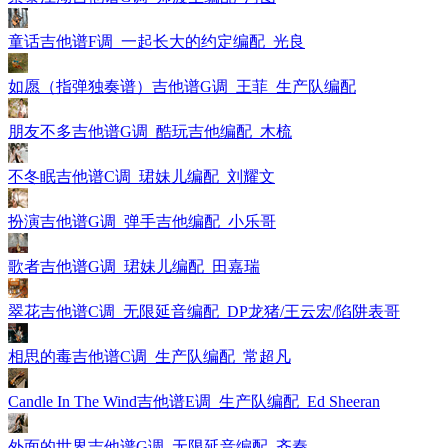
童话吉他谱F调_一起长大的约定编配_光良
如愿（指弹独奏谱）吉他谱G调_王菲_生产队编配
朋友不多吉他谱G调_酷玩吉他编配_木梳
不冬眠吉他谱C调_珺妹儿编配_刘耀文
扮演吉他谱G调_弹手吉他编配_小乐哥
歌者吉他谱G调_珺妹儿编配_田嘉瑞
翠花吉他谱C调_无限延音编配_DP龙猪/王云宏/陷阱表哥
相思的毒吉他谱C调_生产队编配_常超凡
Candle In The Wind吉他谱E调_生产队编配_Ed Sheeran
外面的世界吉他谱G调_无限延音编配_齐秦