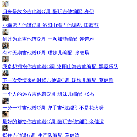
归来是故乡吉他谱G调_酷玩吉他编配_亦伊
小幸运吉他谱C调_洛阳山海吉他编配_田馥甄
到此为止吉他谱G调_一颗加菲编配_连诗雅
有时无期吉他谱D调_珺妹儿编配_张碧晨
我多想拥抱你吉他谱C调_洛阳山海吉他编配_黑屋乐队
下一次爱情来的时候吉他谱C调_珺妹儿编配_蔡健雅
一个人的远方吉他谱G调_珺妹儿编配_张杰
一分一寸吉他谱C调_弹手吉他编配_不是花火呀
最好的都给你吉他谱G调_酷玩吉他编配_余佳运
挺住吉他谱G调_生产队编配_马健涛