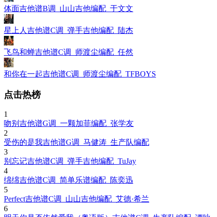
体面吉他谱B调_山山吉他编配_于文文
星上人吉他谱C调_弹手吉他编配_陆杰
飞鸟和蝉吉他谱C调_师渡尘编配_任然
和你在一起吉他谱C调_师渡尘编配_TFBOYS
点击热榜
1
吻别吉他谱G调_一颗加菲编配_张学友
2
受伤的是我吉他谱G调_马健涛_生产队编配
3
别忘记吉他谱C调_弹手吉他编配_TuJay
4
绵绵吉他谱C调_简单乐谱编配_陈奕迅
5
Perfect吉他谱C调_山山吉他编配_艾德·希兰
6