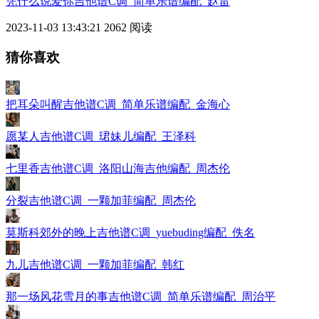
凭什么说爱你吉他谱C调_简单乐谱编配_赵雷
2023-11-03 13:43:21
2062 阅读
猜你喜欢
把耳朵叫醒吉他谱C调_简单乐谱编配_金海心
愿某人吉他谱C调_珺妹儿编配_王泽科
七里香吉他谱C调_洛阳山海吉他编配_周杰伦
分裂吉他谱C调_一颗加菲编配_周杰伦
莫斯科郊外的晚上吉他谱C调_yuebuding编配_佚名
九儿吉他谱C调_一颗加菲编配_韩红
那一场风花雪月的事吉他谱C调_简单乐谱编配_周治平