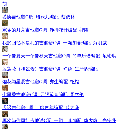
萌
妥协吉他谱G调_珺妹儿编配_蔡依林
家乡的月亮吉他谱G调_静待花开编配_祁隆
我的回忆不是我的吉他谱C调_一颗加菲编配_海明威
一个像夏天一个像秋天吉他谱C调_简单乐谱编配_范玮琪
蓝莲花（和弦谱）吉他谱C调_许巍_生产队编配
烟花与星辰吉他谱G调_亦生编配_抠抠
七里香吉他谱C调_无限延音编配_周杰伦
迟迟吉他谱C调_万能青年编配_薛之谦
再次与你同行吉他谱C调_一颗加菲编配_熊大熊二光头强