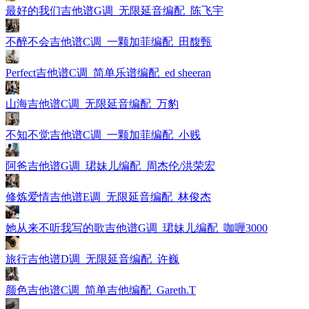
最好的我们吉他谱G调_无限延音编配_陈飞宇
不醉不会吉他谱C调_一颗加菲编配_田馥甄
Perfect吉他谱C调_简单乐谱编配_ed sheeran
山海吉他谱C调_无限延音编配_万豹
不知不觉吉他谱C调_一颗加菲编配_小贱
阿爸吉他谱G调_珺妹儿编配_周杰伦/洪荣宏
修炼爱情吉他谱E调_无限延音编配_林俊杰
她从来不听我写的歌吉他谱G调_珺妹儿编配_咖喱3000
旅行吉他谱D调_无限延音编配_许巍
颜色吉他谱C调_简单吉他编配_Gareth.T