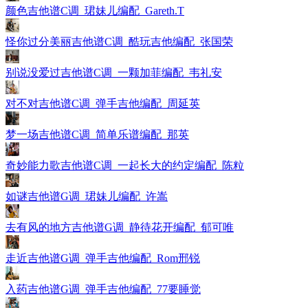
颜色吉他谱C调_珺妹儿编配_Gareth.T
怪你过分美丽吉他谱C调_酷玩吉他编配_张国荣
别说没爱过吉他谱C调_一颗加菲编配_韦礼安
对不对吉他谱C调_弹手吉他编配_周延英
梦一场吉他谱C调_简单乐谱编配_那英
奇妙能力歌吉他谱C调_一起长大的约定编配_陈粒
如谜吉他谱G调_珺妹儿编配_许嵩
去有风的地方吉他谱G调_静待花开编配_郁可唯
走近吉他谱G调_弹手吉他编配_Rom邢锐
入药吉他谱G调_弹手吉他编配_77要睡觉