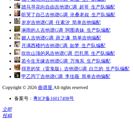
踏马寻花向自由吉他谱C调_超哥_生产队编配
听哭了自己吉他谱G调_沧桑老叔_生产队编配
岁岁吉他谱C调_任素汐_简单吉他编配
淋雨的人吉他谱G调_阿图表妹_生产队编配
媚人吉他谱G调_薛之谦_简单吉他编配
月满西楼约吉他谱C调_如梦_生产队编配
吹吹山顶的风吉他谱C调_巴扎黑_生产队编配
若今生无缘吉他谱G调_万海东_生产队编配
得意的笑（雷鬼版）吉他谱G调_白兰的_生产队编配
甲乙丙丁吉他谱C调_李佳薇_简单吉他编配
Copyright © 2026
曲谱屋
All rights reserved
备案号：
粤ICP备16017498号
立即
投稿