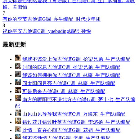
明天你是否依然爱我（粤语版）吉他谱C调_生产队编配_谭咏
麟、关淑怡
7
有你的季节吉他谱G调_亦生编配_时代少年团
8
祝你平安吉他谱C调_yuebuding编配_孙悦
最新更新
我就不该爱上你吉他谱G调_拾柒兄弟_生产队编配
时间的叹息吉他谱C调_拾柒兄弟_生产队编配
我该如何拥抱你吉他谱C调_林森_生产队编配
问太阳问月亮吉他谱C调_林森_生产队编配
可是后来吉他谱C调_林森_生产队编配
南方的暖阳照不进北方吉他谱G调_茅十七_生产队编
配
山风山风等等我吉他谱C调_万海东_生产队编配
错过花开错过叶落吉他谱G调_李悠扬_生产队编配
此情一直在心间吉他谱G调_花姐_生产队编配
我不该动情吉他谱G调_老板_生产队编配