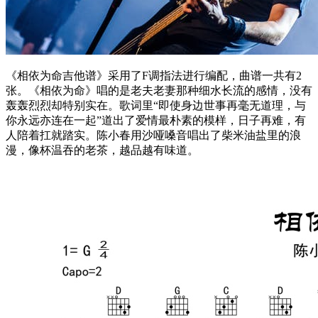
《相依为命吉他谱》采用了F调指法进行编配，曲谱一共有2
张。《相依为命》唱的是老夫老妻那种细水长流的感情，没有
轰轰烈烈却特别实在。歌词里“即使身边世事再毫无道理，与
你永远亦连在一起”道出了爱情最朴素的模样，日子再难，有
人陪着扛就踏实。陈小春用沙哑嗓音唱出了柴米油盐里的浪
漫，像杯温吞的老茶，越品越有味道。