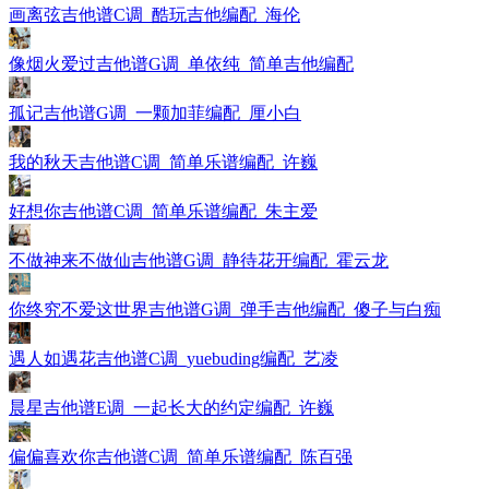
画离弦吉他谱C调_酷玩吉他编配_海伦
像烟火爱过吉他谱G调_单依纯_简单吉他编配
孤记吉他谱G调_一颗加菲编配_厘小白
我的秋天吉他谱C调_简单乐谱编配_许巍
好想你吉他谱C调_简单乐谱编配_朱主爱
不做神来不做仙吉他谱G调_静待花开编配_霍云龙
你终究不爱这世界吉他谱G调_弹手吉他编配_傻子与白痴
遇人如遇花吉他谱C调_yuebuding编配_艺凌
晨星吉他谱E调_一起长大的约定编配_许巍
偏偏喜欢你吉他谱C调_简单乐谱编配_陈百强