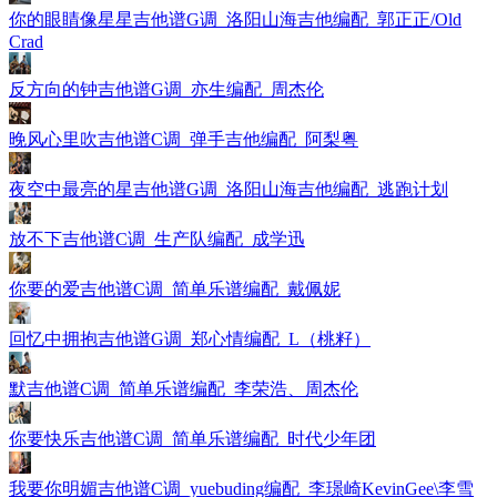
你的眼睛像星星吉他谱G调_洛阳山海吉他编配_郭正正/Old
Crad
反方向的钟吉他谱G调_亦生编配_周杰伦
晚风心里吹吉他谱C调_弹手吉他编配_阿梨粤
夜空中最亮的星吉他谱G调_洛阳山海吉他编配_逃跑计划
放不下吉他谱C调_生产队编配_成学迅
你要的爱吉他谱C调_简单乐谱编配_戴佩妮
回忆中拥抱吉他谱G调_郑心情编配_L（桃籽）
默吉他谱C调_简单乐谱编配_李荣浩、周杰伦
你要快乐吉他谱C调_简单乐谱编配_时代少年团
我要你明媚吉他谱C调_yuebuding编配_李璟崎KevinGee\李雪