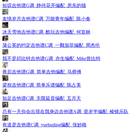
短叹吉他谱G调_静待花开编配_房东的猫
友情岁月吉他谱C调_万能青年编配_陈小春
冰天雪地吉他谱C调_酷玩吉他编配_何宣林
蒲公英的约定吉他谱C调_一颗加菲编配_周杰伦
我不是邱比特吉他谱G调_亦生编配_Mike曾比特
善后吉他谱G调_简单吉他编配_马师傅
梁祝吉他谱C调_简单乐谱编配_陈占美
知足吉他谱C调_无限延音编配_五月天
总有一天你会出现在我身边吉他谱A调_壹岁半编配_棱镜乐队
有道是吉他谱C调_yuebuding编配_张妙格