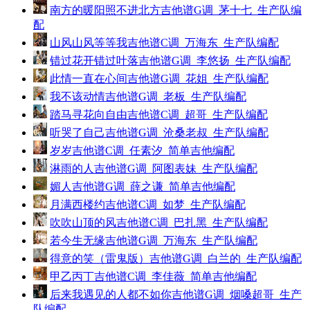
南方的暖阳照不进北方吉他谱G调_茅十七_生产队编
配
山风山风等等我吉他谱C调_万海东_生产队编配
错过花开错过叶落吉他谱G调_李悠扬_生产队编配
此情一直在心间吉他谱G调_花姐_生产队编配
我不该动情吉他谱G调_老板_生产队编配
踏马寻花向自由吉他谱C调_超哥_生产队编配
听哭了自己吉他谱G调_沧桑老叔_生产队编配
岁岁吉他谱C调_任素汐_简单吉他编配
淋雨的人吉他谱G调_阿图表妹_生产队编配
媚人吉他谱G调_薛之谦_简单吉他编配
月满西楼约吉他谱C调_如梦_生产队编配
吹吹山顶的风吉他谱C调_巴扎黑_生产队编配
若今生无缘吉他谱G调_万海东_生产队编配
得意的笑（雷鬼版）吉他谱G调_白兰的_生产队编配
甲乙丙丁吉他谱C调_李佳薇_简单吉他编配
后来我遇见的人都不如你吉他谱G调_烟嗓超哥_生产
队编配