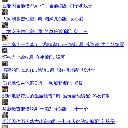
波澜阁吉他谱A调_弹手吉他编配_厨子和戏子
人间朝暮吉他谱G调_珺妹儿编配_袁小葳
北方女王吉他谱C调_简单乐谱编配_尧十三
一半疯了一半算了（和弦谱）吉他谱C调_苏谭谭_生产队编配
怀抱吉他谱G调_亦生编配_弹壳
深夜的歌 (Live)吉他谱C调_珺妹儿编配_张过年
伤心地铁吉他谱C调_一颗加菲编配_光良
悲剧电影带泪的鱼吉他谱C调_酷玩吉他编配_琴友订制
马薇薇吉他谱G调_一颗加菲编配_二十一个
生活因你而火热吉他谱E调_一起长大的约定编配_新裤子