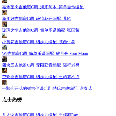
嘉禾望岗吉他谱C调_海来阿木_简单吉他编配
新年好吉他谱C调_静待花开编配_儿歌
玻璃之情吉他谱C调_简单乐谱编配_张国荣
小黄花吉他谱C调_珺妹儿编配_陕西牛犇
We吉他谱C调_简单乐谱编配_酸月亮 Sour Moon
四块五吉他谱C调_无限延音编配_隔壁老樊
空欢喜吉他谱C调_珺妹儿编配_王靖雯不胖
一颗会开花的树吉他谱C调_酷玩吉他编配_谢春花
点击热榜
1
凡人诀吉他谱C调_珺妹儿编配_王梓赫Ray