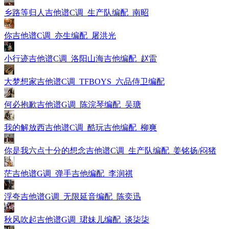
乡路等归人吉他谱C调_生产队编配_南昭
你吉他谱C调_亦生编配_屠洪光
小行迹吉他谱C调_洛阳山海吉他编配_赵雷
大梦想家吉他谱C调_TFBOYS_六品侍卫编配
何必抱歉吉他谱G调_陈浣琴编配_吴瑭
我的解放西吉他谱C调_酷玩吉他编配_柳爽
你是我六点十分的想念吉他谱C调_生产队编配_姜铭扬/闷猪
茫吉他谱G调_弹手吉他编配_李润祺
浮夸吉他谱G调_无限延音编配_陈奕迅
秋风吹起吉他谱G调_珺妹儿编配_谈柒柒