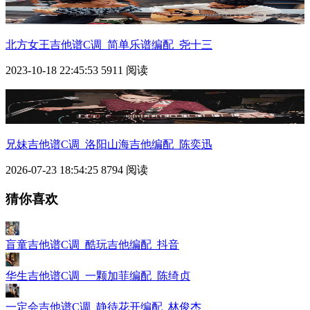
北方女王吉他谱C调_简单乐谱编配_尧十三
2023-10-18 22:45:53
5911 阅读
兄妹吉他谱C调_洛阳山海吉他编配_陈奕迅
2026-07-23 18:54:25
8794 阅读
猜你喜欢
盲童吉他谱C调_酷玩吉他编配_抖音
华生吉他谱C调_一颗加菲编配_陈绮贞
一定会吉他谱C调_静待花开编配_林俊杰