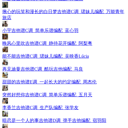
揪心的玩笑和漫长的白日梦吉他谱C调_珺妹儿编配_万能青年
旅店
小宇吉他谱C调_简单乐谱编配_蓝心羽
晚风心里吹吉他谱C调_静待花开编配_阿梨粤
能不能吉他谱C调_珺妹儿编配_吴映香Lúcia
再见迪曼吉他谱C调_酷玩吉他编配_马良
甜甜的吉他谱E调_一起长大的约定编配_周杰伦
突然好想你吉他谱C调_简单乐谱编配_五月天
李香兰吉他谱C调_生产队编配_张学友
暗恋是一个人的事吉他谱D调_弹手吉他编配_宿羽阳