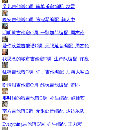
朵儿吉他谱C调_简单乐谱编配_赵雷
晚安吉他谱C调_陈浣琴编配_颜人中
明明就吉他谱C调_一颗加菲编配_周杰伦
爱你没差吉他谱C调_无限延音编配_周杰伦
我思念的城市吉他谱E调_生产队编配_许巍
猛犸吉他谱G调_弹手吉他编配_后海大鲨鱼
断情泪吉他谱C调_酷玩吉他编配_萧郎
那时候的我吉他谱G调_亦生编配_魏佳艺
南方吉他谱C调_无限延音编配_达达乐队
Everything吉他谱G调_亦生编配_王力宏