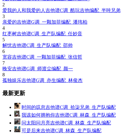
2
爱我的人和我爱的人吉他谱C调_酷玩吉他编配_半吨兄弟
3
亲爱的吉他谱G调_一颗加菲编配_潘玮柏
4
红枣树吉他谱C调_生产队编配_任妙音
5
解忧吉他谱C调_生产队编配_邵帅
6
宽容吉他谱C调_一颗加菲编配_张信哲
7
晚安吉他谱G调_师渡尘编配_颜一
8
孤独娱乐吉他谱G调_亦生编配_林俊杰
最新更新
时间的叹息吉他谱C调_拾柒兄弟_生产队编配
我该如何拥抱你吉他谱C调_林森_生产队编配
问太阳问月亮吉他谱C调_林森_生产队编配
可是后来吉他谱C调_林森_生产队编配