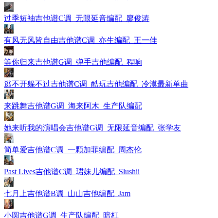
过季短袖吉他谱C调_无限延音编配_廖俊涛
有风无风皆自由吉他谱C调_亦生编配_王一佳
等你归来吉他谱G调_弹手吉他编配_程响
逃不开躲不过吉他谱C调_酷玩吉他编配_冷漠最新单曲
来跳舞吉他谱G调_海来阿木_生产队编配
她来听我的演唱会吉他谱G调_无限延音编配_张学友
简单爱吉他谱C调_一颗加菲编配_周杰伦
Past Lives吉他谱C调_珺妹儿编配_Slushii
七月上吉他谱B调_山山吉他编配_Jam
小圆吉他谱G调_生产队编配_暗杠