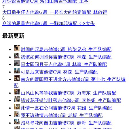
对你说吉他谱C调_洛阳山海吉他编配_王筝
7
大田后生仔吉他谱G调_一起长大的约定编配_林啟得
8
命运的思量吉他谱G调_一颗加菲编配_GS大头
最新更新
时间的叹息吉他谱C调_拾柒兄弟_生产队编配
我该如何拥抱你吉他谱C调_林森_生产队编配
问太阳问月亮吉他谱C调_林森_生产队编配
可是后来吉他谱C调_林森_生产队编配
南方的暖阳照不进北方吉他谱G调_茅十七_生产队编
配
山风山风等等我吉他谱C调_万海东_生产队编配
错过花开错过叶落吉他谱G调_李悠扬_生产队编配
此情一直在心间吉他谱G调_花姐_生产队编配
我不该动情吉他谱G调_老板_生产队编配
踏马寻花向自由吉他谱C调_超哥_生产队编配