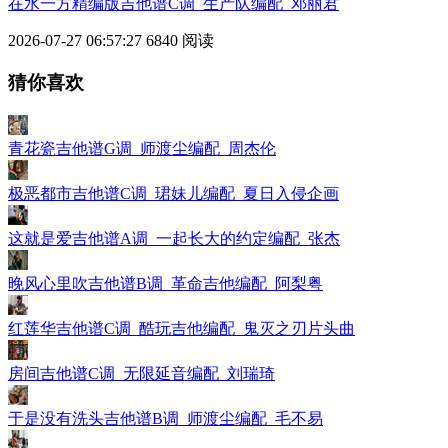
在水一方精编版吉他谱C调_生产队编配_邓丽君
2026-07-27 06:57:27
6840 阅读
猜你喜欢
青花瓷吉他谱G调_师渡尘编配_周杰伦
极恶都市吉他谱C调_珺妹儿编配_夏日入侵企画
这就是爱吉他谱A调_一起长大的约定编配_张杰
晚风心里吹吉他谱B调_革命吉他编配_阿梨粤
红莲华吉他谱C调_酷玩吉他编配_鬼灭之刃片头曲
房间吉他谱C调_无限延音编配_刘瑞琦
于是没有洗头吉他谱B调_师渡尘编配_毛不易