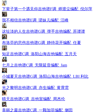
下辈子第一个遇见你吉他谱F调_师渡尘编配_倪尔萍
我不相信吉他谱E调_珺妹儿编配_汪峰
这扯淡的人生吉他谱G调_弹手吉他编配_苏谭谭
布洛芬的悲伤吉他谱G调_静待花开编配_任夏
知足吉他谱C调_洛阳山海吉他编配_五月天
七月上吉他谱C调_无限延音编配_Jam
小城夏天吉他谱G调_洛阳山海吉他编配_LBI 利比
光之黎明吉他谱C调_亦生编配_黄霄雲
晴天吉他谱G调_吉他室编配_周杰伦
美丽之最吉他谱C调_一颗加菲编配_侧田