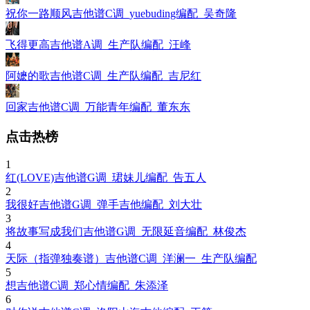
祝你一路顺风吉他谱C调_yuebuding编配_吴奇隆
飞得更高吉他谱A调_生产队编配_汪峰
阿嬷的歌吉他谱C调_生产队编配_吉尼红
回家吉他谱C调_万能青年编配_董东东
点击热榜
1
红(LOVE)吉他谱G调_珺妹儿编配_告五人
2
我很好吉他谱G调_弹手吉他编配_刘大壮
3
将故事写成我们吉他谱G调_无限延音编配_林俊杰
4
天际（指弹独奏谱）吉他谱C调_洋澜一_生产队编配
5
想吉他谱C调_郑心情编配_朱添泽
6