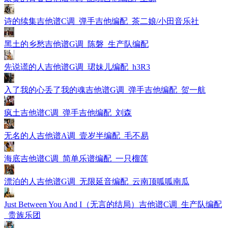
诗的续集吉他谱C调_弹手吉他编配_茶二娘/小田音乐社
黑土的乡愁吉他谱G调_陈磐_生产队编配
先说谎的人吉他谱G调_珺妹儿编配_h3R3
入了我的心丢了我的魂吉他谱G调_弹手吉他编配_贺一航
疯土吉他谱C调_弹手吉他编配_刘森
无名的人吉他谱A调_壹岁半编配_毛不易
海底吉他谱C调_简单乐谱编配_一只榴莲
漂泊的人吉他谱G调_无限延音编配_云南顶呱呱南瓜
Just Between You And I（无言的结局）吉他谱C调_生产队编配
_贵族乐团