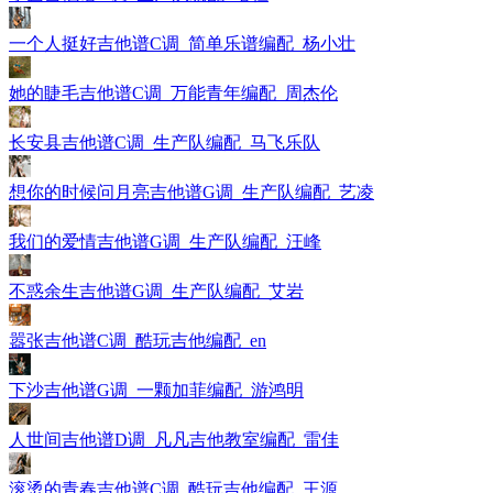
一个人挺好吉他谱C调_简单乐谱编配_杨小壮
她的睫毛吉他谱C调_万能青年编配_周杰伦
长安县吉他谱C调_生产队编配_马飞乐队
想你的时候问月亮吉他谱G调_生产队编配_艺凌
我们的爱情吉他谱G调_生产队编配_汪峰
不惑余生吉他谱G调_生产队编配_艾岩
嚣张吉他谱C调_酷玩吉他编配_en
下沙吉他谱G调_一颗加菲编配_游鸿明
人世间吉他谱D调_凡凡吉他教室编配_雷佳
滚烫的青春吉他谱C调_酷玩吉他编配_王源