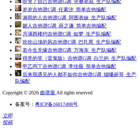
听哭了自己吉他谱G调_沧桑老叔_生产队编配
岁岁吉他谱C调_任素汐_简单吉他编配
淋雨的人吉他谱G调_阿图表妹_生产队编配
媚人吉他谱G调_薛之谦_简单吉他编配
月满西楼约吉他谱C调_如梦_生产队编配
吹吹山顶的风吉他谱C调_巴扎黑_生产队编配
若今生无缘吉他谱G调_万海东_生产队编配
得意的笑（雷鬼版）吉他谱G调_白兰的_生产队编配
甲乙丙丁吉他谱C调_李佳薇_简单吉他编配
后来我遇见的人都不如你吉他谱G调_烟嗓超哥_生产
队编配
Copyright © 2026
曲谱屋
All rights reserved
备案号：
粤ICP备16017498号
立即
投稿