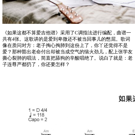
《如果这都不算爱吉他谱》采用了C调指法进行编配，曲谱一
共有4张。这歌讲的是爱到卑微还不被当回事儿的憋屈。歌词
像在质问对方：老子掏心掏肺到这份上了，你丫还觉得不是
爱？那种豁出老命付出却被当成空气的恼火劲儿，配上张学友
撕心裂肺的唱法，简直把舔狗的辛酸唱绝了。说白了就是：老
子连尊严都扔了，你还要怎样？