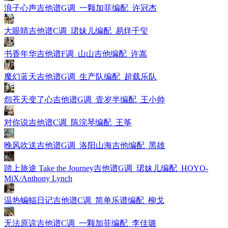
浪子心声吉他谱G调_一颗加菲编配_许冠杰
大眼睛吉他谱C调_珺妹儿编配_易烊千玺
书香年华吉他谱F调_山山吉他编配_许嵩
魔幻蓝天吉他谱G调_生产队编配_超载乐队
怨苍天变了心吉他谱G调_壹岁半编配_王小帅
对你说吉他谱C调_陈浣琴编配_王筝
晚风吹送吉他谱G调_洛阳山海吉他编配_黑雄
踏上旅途 Take the Journey吉他谱G调_珺妹儿编配_HOYO-
MiX/Anthony Lynch
温热蝙蝠日记吉他谱C调_简单乐谱编配_柳戈
无法原谅吉他谱C调_一颗加菲编配_李佳璐