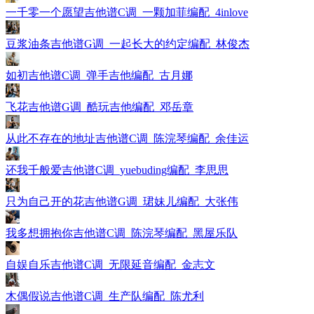
一千零一个愿望吉他谱C调_一颗加菲编配_4inlove
豆浆油条吉他谱G调_一起长大的约定编配_林俊杰
如初吉他谱C调_弹手吉他编配_古月娜
飞花吉他谱G调_酷玩吉他编配_邓岳章
从此不存在的地址吉他谱C调_陈浣琴编配_余佳运
还我千般爱吉他谱C调_yuebuding编配_李思思
只为自己开的花吉他谱G调_珺妹儿编配_大张伟
我多想拥抱你吉他谱C调_陈浣琴编配_黑屋乐队
自娱自乐吉他谱C调_无限延音编配_金志文
木偶假说吉他谱C调_生产队编配_陈尤利