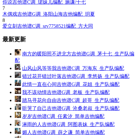
你说吉他谱C调_珺妹儿编配_施谦/十七
7
木偶戏吉他谱G调_洛阳山海吉他编配_玥夏
8
爱立刻吉他谱C调_srv7758521编配_方大同
最新更新
南方的暖阳照不进北方吉他谱G调_茅十七_生产队编
配
山风山风等等我吉他谱C调_万海东_生产队编配
错过花开错过叶落吉他谱G调_李悠扬_生产队编配
此情一直在心间吉他谱G调_花姐_生产队编配
我不该动情吉他谱G调_老板_生产队编配
踏马寻花向自由吉他谱C调_超哥_生产队编配
听哭了自己吉他谱G调_沧桑老叔_生产队编配
岁岁吉他谱C调_任素汐_简单吉他编配
淋雨的人吉他谱G调_阿图表妹_生产队编配
媚人吉他谱G调_薛之谦_简单吉他编配