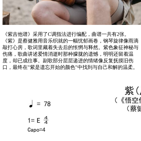
《紫吉他谱》采用了C调指法进行编配，曲谱一共有2张。
《紫》是蔡健雅用音乐织就的一幅忧郁画卷，钢琴旋律像雨滴
敲打心房，歌词里藏着失去后的怅惘与释然。紫色象征神秘与
伤痛，歌曲讲述爱情消逝时那种朦胧的遗憾，明明还留着温
度，却已成往事。副歌部分层层递进的情绪像反复抚摸旧伤
口，最终在"紫是遗忘开始的颜色"中找到与自己和解的温柔。