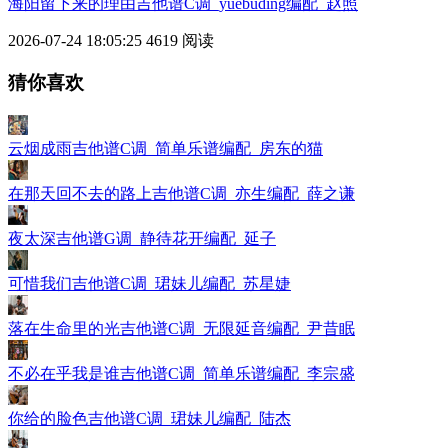
海阳留下来的理由吉他谱C调_yuebuding编配_赵照
2026-07-24 18:05:25
4619 阅读
猜你喜欢
云烟成雨吉他谱C调_简单乐谱编配_房东的猫
在那天回不去的路上吉他谱C调_亦生编配_薛之谦
夜太深吉他谱G调_静待花开编配_延子
可惜我们吉他谱C调_珺妹儿编配_苏星婕
落在生命里的光吉他谱C调_无限延音编配_尹昔眠
不必在乎我是谁吉他谱C调_简单乐谱编配_李宗盛
你给的脸色吉他谱C调_珺妹儿编配_陆杰