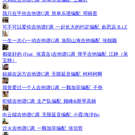
我只在乎你吉他谱C调_简单乐谱编配_邓丽君
可不可以爱你吉他谱F调_一起长大的约定编配_俞思远 B.i.Z
一生一次心一动吉他谱G调_洛阳山海吉他编配_张靓颖
都挺好的 (Feat_ 张震岳)吉他谱G调_弹手吉他编配_江静（呆
宝静）
姑娘在远方吉他谱C调_无限延音编配_柯柯柯啊
我曾爱过一个人吉他谱G调_一颗加菲编配_子尧
犯错吉他谱C调_生产队编配_顾峰&斯琴高丽
向云端吉他谱C调_无限延音编配_小霞/海洋Bo
过火吉他谱C调_一颗加菲编配_张信哲