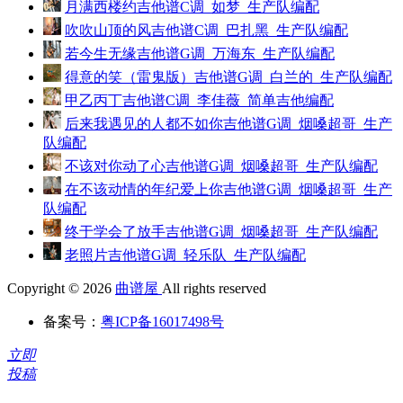
月满西楼约吉他谱C调_如梦_生产队编配
吹吹山顶的风吉他谱C调_巴扎黑_生产队编配
若今生无缘吉他谱G调_万海东_生产队编配
得意的笑（雷鬼版）吉他谱G调_白兰的_生产队编配
甲乙丙丁吉他谱C调_李佳薇_简单吉他编配
后来我遇见的人都不如你吉他谱G调_烟嗓超哥_生产
队编配
不该对你动了心吉他谱G调_烟嗓超哥_生产队编配
在不该动情的年纪爱上你吉他谱G调_烟嗓超哥_生产
队编配
终于学会了放手吉他谱G调_烟嗓超哥_生产队编配
老照片吉他谱G调_轻乐队_生产队编配
Copyright © 2026
曲谱屋
All rights reserved
备案号：
粤ICP备16017498号
立即
投稿