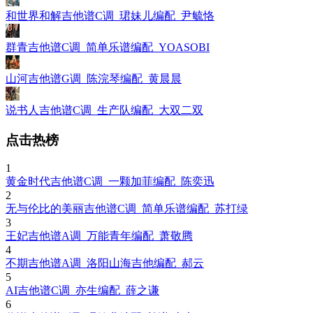
和世界和解吉他谱C调_珺妹儿编配_尹毓恪
群青吉他谱C调_简单乐谱编配_YOASOBI
山河吉他谱G调_陈浣琴编配_黄晨晨
说书人吉他谱C调_生产队编配_大双二双
点击热榜
1
黄金时代吉他谱C调_一颗加菲编配_陈奕迅
2
无与伦比的美丽吉他谱C调_简单乐谱编配_苏打绿
3
王妃吉他谱A调_万能青年编配_萧敬腾
4
不期吉他谱A调_洛阳山海吉他编配_郝云
5
AI吉他谱C调_亦生编配_薛之谦
6