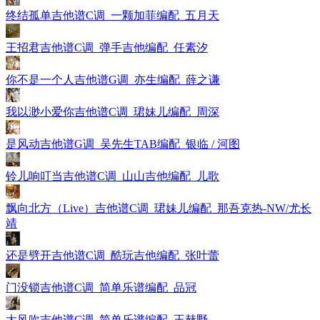
终结孤单吉他谱C调_一颗加菲编配_五月天
王招君吉他谱C调_弹手吉他编配_任素汐
你不是一个人吉他谱G调_亦生编配_薛之谦
我以渺小爱你吉他谱C调_珺妹儿编配_周深
是风动吉他谱G调_吴先生TAB编配_银临 / 河图
铃儿响叮当吉他谱C调_山山吉他编配_儿歌
飘向北方（Live）吉他谱C调_珺妹儿编配_那吾克热-NW/尤长
靖
还是劈开吉他谱C调_酷玩吉他编配_张叶蕾
门没锁吉他谱C调_简单乐谱编配_品冠
大风吹吉他谱C调_简单乐谱编配_王赫野