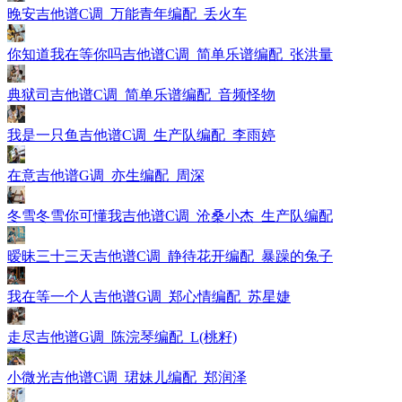
晚安吉他谱C调_万能青年编配_丢火车
你知道我在等你吗吉他谱C调_简单乐谱编配_张洪量
典狱司吉他谱C调_简单乐谱编配_音频怪物
我是一只鱼吉他谱C调_生产队编配_李雨婷
在意吉他谱G调_亦生编配_周深
冬雪冬雪你可懂我吉他谱C调_沧桑小杰_生产队编配
暧昧三十三天吉他谱C调_静待花开编配_暴躁的兔子
我在等一个人吉他谱G调_郑心情编配_苏星婕
走尽吉他谱G调_陈浣琴编配_L(桃籽)
小微光吉他谱C调_珺妹儿编配_郑润泽