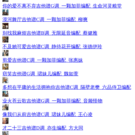
你的爱不离不弃吉他谱G调_一颗加菲编配_生命河灵粮堂
漠河舞厅吉他谱C调_一颗加菲编配_柳爽
别找我麻烦吉他谱B调_无限延音编配_蔡健雅
不及她可爱吉他谱C调_静待花开编配_张德伊玲
剪爱吉他谱C调_一颗加菲编配_张惠妹
窃笑吉他谱G调_珺妹儿编配_魏如萱
多想在平庸的生活拥抱你吉他谱C调_隔壁老樊_六品侍卫编配
业火苍云歌吉他谱G调_一颗加菲编配_音频怪物
像我们从前吉他谱C调_珺妹儿编配_王心凌
才二十三吉他谱D调_亦生编配_方大同