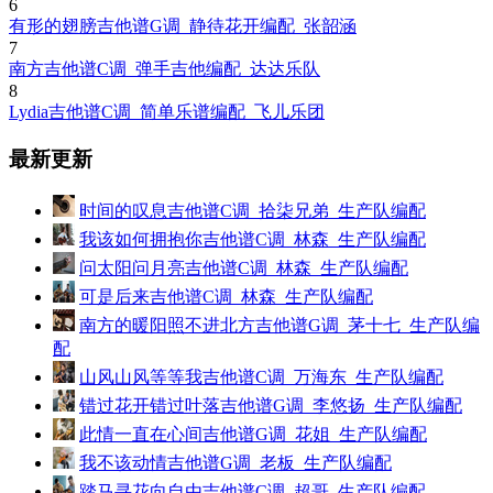
6
有形的翅膀吉他谱G调_静待花开编配_张韶涵
7
南方吉他谱C调_弹手吉他编配_达达乐队
8
Lydia吉他谱C调_简单乐谱编配_飞儿乐团
最新更新
时间的叹息吉他谱C调_拾柒兄弟_生产队编配
我该如何拥抱你吉他谱C调_林森_生产队编配
问太阳问月亮吉他谱C调_林森_生产队编配
可是后来吉他谱C调_林森_生产队编配
南方的暖阳照不进北方吉他谱G调_茅十七_生产队编
配
山风山风等等我吉他谱C调_万海东_生产队编配
错过花开错过叶落吉他谱G调_李悠扬_生产队编配
此情一直在心间吉他谱G调_花姐_生产队编配
我不该动情吉他谱G调_老板_生产队编配
踏马寻花向自由吉他谱C调_超哥_生产队编配