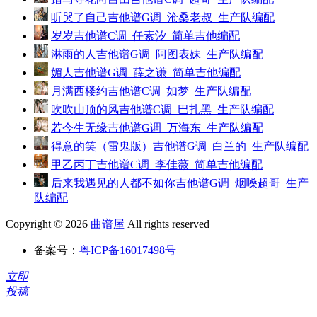
听哭了自己吉他谱G调_沧桑老叔_生产队编配
岁岁吉他谱C调_任素汐_简单吉他编配
淋雨的人吉他谱G调_阿图表妹_生产队编配
媚人吉他谱G调_薛之谦_简单吉他编配
月满西楼约吉他谱C调_如梦_生产队编配
吹吹山顶的风吉他谱C调_巴扎黑_生产队编配
若今生无缘吉他谱G调_万海东_生产队编配
得意的笑（雷鬼版）吉他谱G调_白兰的_生产队编配
甲乙丙丁吉他谱C调_李佳薇_简单吉他编配
后来我遇见的人都不如你吉他谱G调_烟嗓超哥_生产
队编配
Copyright © 2026
曲谱屋
All rights reserved
备案号：
粤ICP备16017498号
立即
投稿