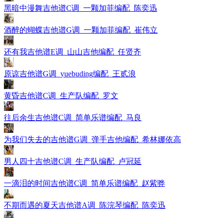
黑暗中漫舞吉他谱C调_一颗加菲编配_陈奕迅
酒醉的蝴蝶吉他谱G调_一颗加菲编配_崔伟立
还有我吉他谱E调_山山吉他编配_任贤齐
原谅吉他谱G调_yuebuding编配_王贰浪
黄昏吉他谱C调_生产队编配_罗文
往后余生吉他谱C调_简单乐谱编配_马良
为我们失去的吉他谱G调_弹手吉他编配_希林娜依高
男人四十吉他谱C调_生产队编配_卢冠延
一滴泪的时间吉他谱C调_简单乐谱编配_赵紫骅
不期而遇的夏天吉他谱A调_陈浣琴编配_陈奕迅