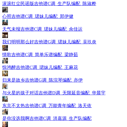
滚滚红尘民谣版吉他谱C调_生产队编配_陈淑桦
心照吉他谱C调_珺妹儿编配_郑伊健
天气未报吉他谱C调_珺妹儿编配_余佳运
我们明明那么好吉他谱G调_珺妹儿编配_吴玖炎
情歌吉他谱C调_简单乐谱编配_梁静茹
惊鸿醉吉他谱C调_珺妹儿编配_王麻花
归来是故乡吉他谱G调_陈浣琴编配_亦伊
与火星的孩子对话吉他谱D调_无限延音编配_华晨宇
东京不太热吉他谱C调_万能青年编配_洛天依
是你没选我啊吉他谱C调_洪嘉源_生产队编配