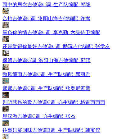
雨中的思念吉他谱G调_生产队编配_祁隆
合拍吉他谱C调_洛阳山海吉他编配_许嵩
辜负你的情吉他谱C调_李克勤_六品侍卫编配
还是觉得你最好吉他谱C调_酷玩吉他编配_张学友
保留吉他谱G调_洛阳山海吉他编配_郭顶
微风细雨吉他谱C调_生产队编配_邓丽君
娜娜吉他谱C调_生产队编配_狄奥尼索斯
别听悲伤的歌吉他谱C调_亦生编配_格雷西西西
星汉游吉他谱C调_亦生编配_张杰
往事只能回味吉他谱B调_生产队编配_韩宝仪