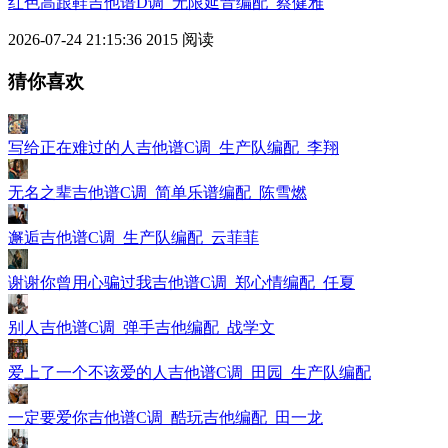
红色高跟鞋吉他谱D调_无限延音编配_蔡健雅
2026-07-24 21:15:36
2015 阅读
猜你喜欢
写给正在难过的人吉他谱C调_生产队编配_李翔
无名之辈吉他谱C调_简单乐谱编配_陈雪燃
邂逅吉他谱C调_生产队编配_云菲菲
谢谢你曾用心骗过我吉他谱C调_郑心情编配_任夏
别人吉他谱C调_弹手吉他编配_战学文
爱上了一个不该爱的人吉他谱C调_田园_生产队编配
一定要爱你吉他谱C调_酷玩吉他编配_田一龙