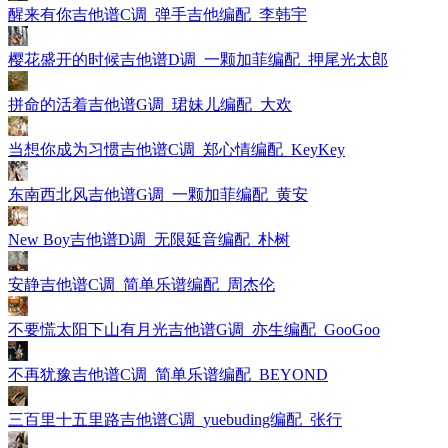
醒来有你吉他谱C调_弹手吉他编配_李韩宇
樱花盛开的时候吉他谱D调_一颗加菲编配_押尾光太郎
拼命的活着吉他谱G调_珺妹儿编配_大欢
当想你成为习惯吉他谱C调_郑心情编配_KeyKey
东南西北风吉他谱G调_一颗加菲编配_黄安
New Boy吉他谱D调_无限延音编配_朴树
安静吉他谱C调_简单乐谱编配_周杰伦
不要慌太阳下山有月光吉他谱G调_亦生编配_GooGoo
不再犹豫吉他谱C调_简单乐谱编配_BEYOND
三百里十五里路吉他谱C调_yuebuding编配_张行