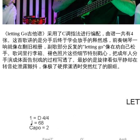
《letting Go吉他谱》采用了C调指法进行编配，曲谱一共有4
张。这首歌讲的是分手后终于学会放手的释然感，前奏钢琴一
响就像在翻旧相册，副歌部分反复的"letting go"像在劝自己松
手。歌词里行李箱、褪色照片这些细节特别戳心，把成年人分
手演成体面告别戏的过程写透了。最妙的是旋律看似平静却在
转音处泄露颤抖，像极了硬撑潇洒时突然红了的眼眶。