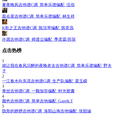
夏夜晚风吉他谱C调_简单乐谱编配_伍佰
面会菜吉他谱C调_简单乐谱编配_林生祥
K歌之王吉他谱C调_陈浣琴编配_陈奕迅
许愿吉他谱C调_师渡尘编配_季彦霖/苏琛
点击热榜
1
就让我在春风沉醉的夜晚老去吉他谱C调_简单乐谱编配_野夫
子
2
一江春水向东流吉他谱G调_生产队编配_梁玉嵘
3
青丝吉他谱C调_一颗加菲编配_时光胶囊
4
颜色吉他谱C调_简单吉他编配_Gareth.T
5
隐形的翅膀吉他谱C调_洛阳山海吉他编配_张韶涵