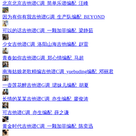
北京北京吉他谱C调_简单乐谱编配_汪峰
因为有你有我吉他谱G调_生产队编配_BEYOND
可以的话吉他谱C调_一颗加菲编配_梁静茹
少女吉他谱C调_洛阳山海吉他编配_赵雷
青春如你吉他谱G调_郑心情编配_马超
南海姑娘老歌精编吉他谱C调_yuebuding编配_邓丽君
一壶莲花醉吉他谱G调_珺妹儿编配_胡夏
长情的某某吉他谱C调_亦生编配_廖俊涛
可吉他谱C调_亦生编配_薛之谦
黄金时代吉他谱C调_一颗加菲编配_陈奕迅