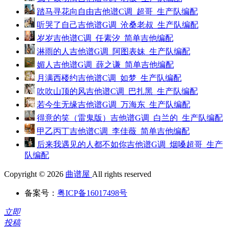
踏马寻花向自由吉他谱C调_超哥_生产队编配
听哭了自己吉他谱G调_沧桑老叔_生产队编配
岁岁吉他谱C调_任素汐_简单吉他编配
淋雨的人吉他谱G调_阿图表妹_生产队编配
媚人吉他谱G调_薛之谦_简单吉他编配
月满西楼约吉他谱C调_如梦_生产队编配
吹吹山顶的风吉他谱C调_巴扎黑_生产队编配
若今生无缘吉他谱G调_万海东_生产队编配
得意的笑（雷鬼版）吉他谱G调_白兰的_生产队编配
甲乙丙丁吉他谱C调_李佳薇_简单吉他编配
后来我遇见的人都不如你吉他谱G调_烟嗓超哥_生产
队编配
Copyright © 2026
曲谱屋
All rights reserved
备案号：
粤ICP备16017498号
立即
投稿