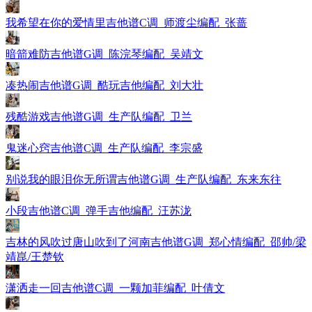
我希望在你的爱情里吉他谱C调_师渡尘编配_张蔷
暗箭难防吉他谱G调_陈浣琴编配_吴靖文
凑热闹吉他谱G调_酷玩吉他编配_刘大壮
残酷游戏吉他谱G调_生产队编配_卫兰
鬼迷心窍吉他谱C调_生产队编配_李宗盛
别说我的眼泪你无所谓吉他谱G调_生产队编配_东来东往
小段吉他谱C调_弹手吉他编配_汪苏泷
吉林的风吹过唐山吹到了河南吉他谱G调_郑心情编配_邵帅/梁
靖崑/王楚钦
潇洒走一回吉他谱C调_一颗加菲编配_叶倩文