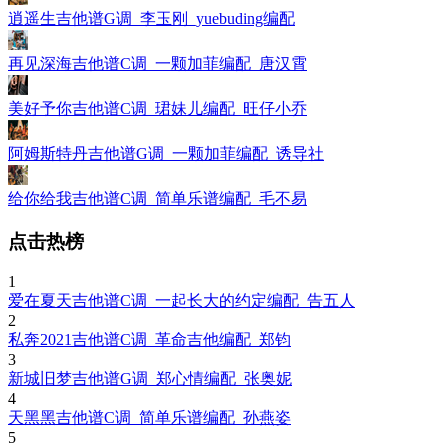
逍遥生吉他谱G调_李玉刚_yuebuding编配
再见深海吉他谱C调_一颗加菲编配_唐汉霄
美好予你吉他谱C调_珺妹儿编配_旺仔小乔
阿姆斯特丹吉他谱G调_一颗加菲编配_诱导社
给你给我吉他谱C调_简单乐谱编配_毛不易
点击热榜
1
爱在夏天吉他谱C调_一起长大的约定编配_告五人
2
私奔2021吉他谱C调_革命吉他编配_郑钧
3
新城旧梦吉他谱G调_郑心情编配_张奥妮
4
天黑黑吉他谱C调_简单乐谱编配_孙燕姿
5