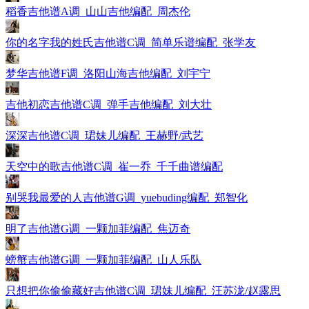
稻香吉他谱A调_山山吉他编配_周杰伦
你的名字我的姓氏吉他谱C调_简单乐谱编配_张学友
梦华吉他谱F调_洛阳山海吉他编配_刘宇宁
吉他初恋吉他谱C调_弹手吉他编配_刘大壮
深深吉他谱C调_珺妹儿编配_王赫野/武艺
天空中的歌吉他谱C调_崔一乔_千千曲谱编配
别哭我最爱的人吉他谱G调_yuebuding编配_郑智化
明了吉他谱G调_一颗加菲编配_焦迈奇
螃蟹吉他谱G调_一颗加菲编配_山人乐队
只想把你偷偷藏好吉他谱C调_珺妹儿编配_汪苏泷/赵露思