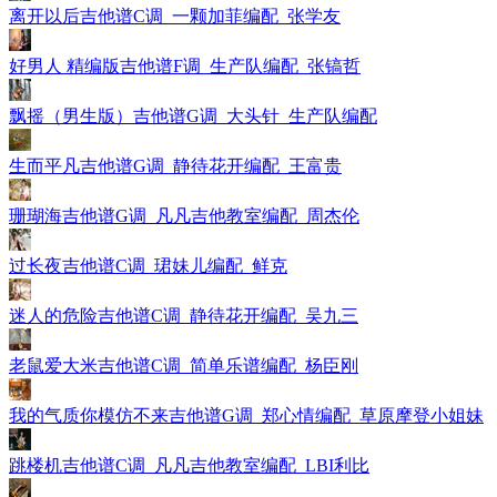
离开以后吉他谱C调_一颗加菲编配_张学友
好男人 精编版吉他谱F调_生产队编配_张镐哲
飘摇（男生版）吉他谱G调_大头针_生产队编配
生而平凡吉他谱G调_静待花开编配_王富贵
珊瑚海吉他谱G调_凡凡吉他教室编配_周杰伦
过长夜吉他谱C调_珺妹儿编配_鲜克
迷人的危险吉他谱C调_静待花开编配_吴九三
老鼠爱大米吉他谱C调_简单乐谱编配_杨臣刚
我的气质你模仿不来吉他谱G调_郑心情编配_草原摩登小姐妹
跳楼机吉他谱C调_凡凡吉他教室编配_LBI利比