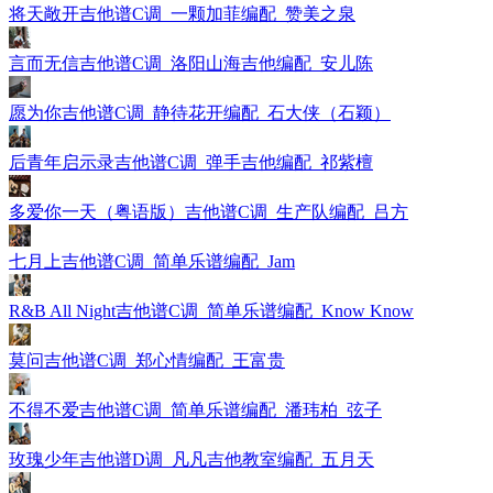
将天敞开吉他谱C调_一颗加菲编配_赞美之泉
言而无信吉他谱C调_洛阳山海吉他编配_安儿陈
愿为你吉他谱C调_静待花开编配_石大侠（石颖）
后青年启示录吉他谱C调_弹手吉他编配_祁紫檀
多爱你一天（粤语版）吉他谱C调_生产队编配_吕方
七月上吉他谱C调_简单乐谱编配_Jam
R&B All Night吉他谱C调_简单乐谱编配_Know Know
莫问吉他谱C调_郑心情编配_王富贵
不得不爱吉他谱C调_简单乐谱编配_潘玮柏_弦子
玫瑰少年吉他谱D调_凡凡吉他教室编配_五月天