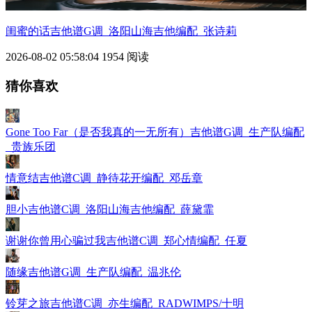
闺蜜的话吉他谱G调_洛阳山海吉他编配_张诗莉
2026-08-02 05:58:04
1954 阅读
猜你喜欢
Gone Too Far（是否我真的一无所有）吉他谱G调_生产队编配
_贵族乐团
情意结吉他谱C调_静待花开编配_邓岳章
胆小吉他谱C调_洛阳山海吉他编配_薛黛霏
谢谢你曾用心骗过我吉他谱C调_郑心情编配_任夏
随缘吉他谱G调_生产队编配_温兆伦
铃芽之旅吉他谱C调_亦生编配_RADWIMPS/十明