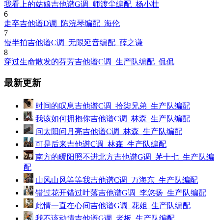
我看上的姑娘吉他谱G调_师渡尘编配_杨小壮
6
走卒吉他谱D调_陈浣琴编配_海伦
7
慢半拍吉他谱C调_无限延音编配_薛之谦
8
穿过生命散发的芬芳吉他谱C调_生产队编配_侃侃
最新更新
时间的叹息吉他谱C调_拾柒兄弟_生产队编配
我该如何拥抱你吉他谱C调_林森_生产队编配
问太阳问月亮吉他谱C调_林森_生产队编配
可是后来吉他谱C调_林森_生产队编配
南方的暖阳照不进北方吉他谱G调_茅十七_生产队编
配
山风山风等等我吉他谱C调_万海东_生产队编配
错过花开错过叶落吉他谱G调_李悠扬_生产队编配
此情一直在心间吉他谱G调_花姐_生产队编配
我不该动情吉他谱G调_老板_生产队编配