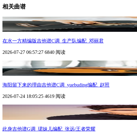
相关曲谱
在水一方精编版吉他谱C调_生产队编配_邓丽君
2026-07-27 06:57:27
6840 阅读
海阳留下来的理由吉他谱C调_yuebuding编配_赵照
2026-07-24 18:05:25
4619 阅读
此身吉他谱G调_珺妹儿编配_张远/王者荣耀