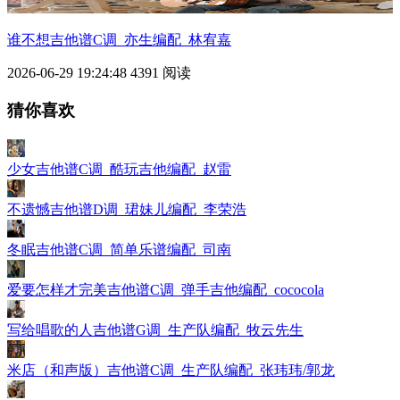
谁不想吉他谱C调_亦生编配_林宥嘉
2026-06-29 19:24:48
4391 阅读
猜你喜欢
少女吉他谱C调_酷玩吉他编配_赵雷
不遗憾吉他谱D调_珺妹儿编配_李荣浩
冬眠吉他谱C调_简单乐谱编配_司南
爱要怎样才完美吉他谱C调_弹手吉他编配_cococola
写给唱歌的人吉他谱G调_生产队编配_牧云先生
米店（和声版）吉他谱C调_生产队编配_张玮玮/郭龙