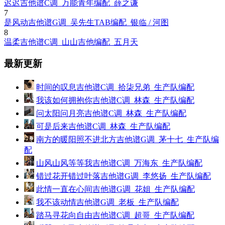
迟迟吉他谱C调_万能青年编配_薛之谦
7
是风动吉他谱G调_吴先生TAB编配_银临 / 河图
8
温柔吉他谱C调_山山吉他编配_五月天
最新更新
时间的叹息吉他谱C调_拾柒兄弟_生产队编配
我该如何拥抱你吉他谱C调_林森_生产队编配
问太阳问月亮吉他谱C调_林森_生产队编配
可是后来吉他谱C调_林森_生产队编配
南方的暖阳照不进北方吉他谱G调_茅十七_生产队编
配
山风山风等等我吉他谱C调_万海东_生产队编配
错过花开错过叶落吉他谱G调_李悠扬_生产队编配
此情一直在心间吉他谱G调_花姐_生产队编配
我不该动情吉他谱G调_老板_生产队编配
踏马寻花向自由吉他谱C调_超哥_生产队编配