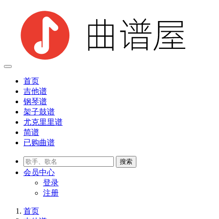
首页
吉他谱
钢琴谱
架子鼓谱
尤克里里谱
简谱
已购曲谱
会员
中心
登录
注册
首页