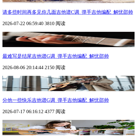
请多些时间再多见你几面吉他谱C调_弹手吉他编配_解忧邵帅
2026-07-22 06:59:40
3810 阅读
最难写是结尾吉他谱G调_弹手吉他编配_解忧邵帅
2026-08-06 20:14:44
2150 阅读
分他一些快乐吉他谱G调_弹手吉他编配_解忧邵帅
2026-07-17 06:16:12
4377 阅读