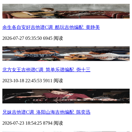
余生各自安好吉他谱C调_酷玩吉他编配_黄静美
2026-07-27 05:35:50
6945 阅读
北方女王吉他谱C调_简单乐谱编配_尧十三
2023-10-18 22:45:53
5911 阅读
兄妹吉他谱C调_洛阳山海吉他编配_陈奕迅
2026-07-23 18:54:25
8794 阅读