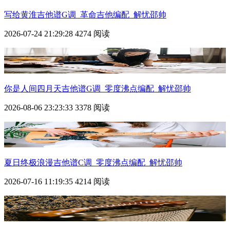
写给黄淮吉他谱G调_革命吉他编配_解忧邵帅
2026-07-24 21:29:28
4274 阅读
你是人间四月天吉他谱G调_零度沸点编配_解忧邵帅
2026-08-06 23:23:33
3378 阅读
夏日终极浪漫吉他谱C调_零度沸点编配_解忧邵帅
2026-07-16 11:19:35
4214 阅读