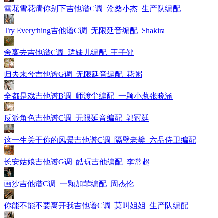
雪花雪花请你别下吉他谱C调_沧桑小杰_生产队编配
Try Everything吉他谱C调_无限延音编配_Shakira
舍离去吉他谱C调_珺妹儿编配_王子健
归去来兮吉他谱G调_无限延音编配_花粥
全都是戏吉他谱B调_师渡尘编配_一颗小葱张晓涵
反派角色吉他谱C调_无限延音编配_郭冠廷
这一生关于你的风景吉他谱C调_隔壁老樊_六品侍卫编配
长安姑娘吉他谱G调_酷玩吉他编配_李常超
画沙吉他谱C调_一颗加菲编配_周杰伦
你能不能不要离开我吉他谱C调_莫叫姐姐_生产队编配