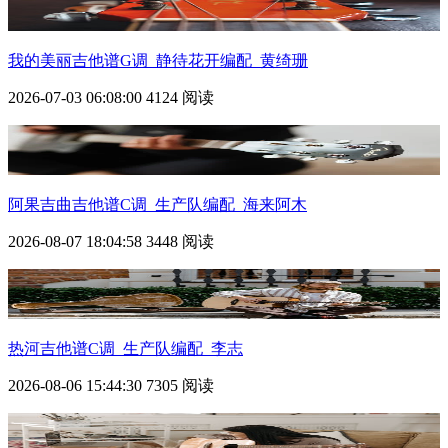
我的美丽吉他谱G调_静待花开编配_黄绮珊
2026-07-03 06:08:00
4124 阅读
阿果吉曲吉他谱C调_生产队编配_海来阿木
2026-08-07 18:04:58
3448 阅读
热河吉他谱C调_生产队编配_李志
2026-08-06 15:44:30
7305 阅读