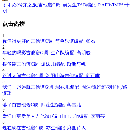
すずめ(铃芽之旅)吉他谱C调_吴先生TAB编配_RADWIMPS/十
明
点击热榜
1
你值得更好的吉他谱C调_简单乐谱编配_张杰
2
年轻的喝彩吉他谱G调_生产队编配_高明骏
3
摇篮谣吉他谱C调_珺妹儿编配_斯斯与帆
4
路过人间吉他谱C调_洛阳山海吉他编配_郁可唯
5
我们一起远航吉他谱G调_珺妹儿编配_周深/谭维维/刘和刚/路
滨琪
6
落了白吉他谱C调_师渡尘编配_蒋雪儿
7
爱江山更爱美人吉他谱D调_山山吉他编配_李丽芬
8
现在现在吉他谱G调_亦生编配_麻园诗人