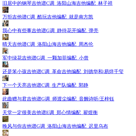
旧居中的钢琴吉他谱C调_洛阳山海吉他编配_林子祥
万拒吉他谱C调_酷玩吉他编配_就是南方凯
我心中有些事吉他谱G调_静待花开编配_弹壳
晴天吉他谱C调_洛阳山海吉他编配_周杰伦
军中绿花吉他谱G调_一颗加菲编配_小曾
还是笨小孩吉他谱C调_革命吉他编配_刘德华和/易烊千玺
下一个天亮吉他谱C调_生产队编配_郭静
此曲赠与君吉他谱G调_师渡尘编配_音阙诗听/王梓钰
天堂一定很美吉他谱E调_郑心情编配_翟煜衡
晚风与你吉他谱G调_洛阳山海吉他编配_迟里乌布