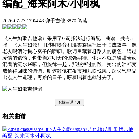
编配_海来阿木/小阿枫
2026-07-23 17:04:43
弹手吉他
3870 阅读
《人生如歌吉他谱》采用了G调指法进行编配，曲谱一共有3
张。《人生如歌》用沙哑嗓音和温柔旋律把日子唱成故事，像
老友喝酒时掏心窝子的唠叨。歌词里藏着赶路人的疲惫、错过
爱情的遗憾，也带着对明天的倔强期待。生活不就是酸甜苦辣
混着的流水账嘛，但旋律一起，那些摔过的跤、笑出的泪都变
成值得回味的调调。听这歌像在夜市摊儿吹晚风，烟火气里品
出点人生道理，再难的日子，哼着唱着也就过去了。
下载曲谱PDF
相关曲谱