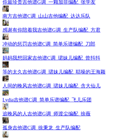
你最珍贵吉他谱G调_一颗加菲编配_张学友
南方吉他谱C调_山山吉他编配_达达乐队
感谢有你陪着我吉他谱G调_生产队编配_方君
冲动的惩罚吉他谱C调_简单乐谱编配_刀郎
妈妈我想回家吉他谱C调_珺妹儿编配_曾抖抖
等的太久吉他谱G调_珺妹儿编配_聒噪的王海颖
人间的晚风吉他谱G调_珺妹儿编配_含大仙儿
Lydia吉他谱C调_简单乐谱编配_飞儿乐团
追晚风的人吉他谱G调_师渡尘编配_徐薇
孤身吉他谱C调_徐秉龙_生产队编配