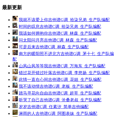
最新更新
我就不该爱上你吉他谱G调_拾柒兄弟_生产队编配
时间的叹息吉他谱C调_拾柒兄弟_生产队编配
我该如何拥抱你吉他谱C调_林森_生产队编配
问太阳问月亮吉他谱C调_林森_生产队编配
可是后来吉他谱C调_林森_生产队编配
南方的暖阳照不进北方吉他谱G调_茅十七_生产队编
配
山风山风等等我吉他谱C调_万海东_生产队编配
错过花开错过叶落吉他谱G调_李悠扬_生产队编配
此情一直在心间吉他谱G调_花姐_生产队编配
我不该动情吉他谱G调_老板_生产队编配
踏马寻花向自由吉他谱C调_超哥_生产队编配
听哭了自己吉他谱G调_沧桑老叔_生产队编配
岁岁吉他谱C调_任素汐_简单吉他编配
淋雨的人吉他谱G调_阿图表妹_生产队编配