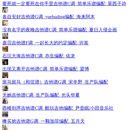
要死就一定要死在你手里吉他谱C调_简单乐谱编配_莫西子诗
各自安好吉他谱G调_yuebuding编配_海来阿木
没有名字的夜晚吉他谱C调_简单乐谱编配_夏日入侵企画
庞贝吉他谱F调_一起长大的约定编配_许嵩
石沉大海吉他谱C调_亦生编配_佑龙
出现又离开吉他谱C调_简单乐谱编配_梁博
斑马斑马（和弦谱）吉他谱G调_宋冬野_生产队编配
无她吉他谱C调_生产队编配_光头华夏
西楼别序吉他谱C调_酷玩吉他编配_尹昔眠/小田音乐社
噢买尬吉他谱G调_一颗加菲编配_五月天