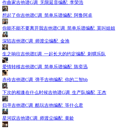
作曲家吉他谱G调_无限延音编配_李荣浩
想起了你吉他谱C调_简单乐谱编配_阿鲁阿卓
你能不能不要离开我吉他谱C调_简单乐谱编配_莫叫姐姐
深陷吉他谱C调_师渡尘编配_金渔
生之响往吉他谱E调_一起长大的约定编配_刺猬乐队
爱情转移吉他谱C调_简单乐谱编配_陈奕迅
赤伶吉他谱C调_弹手吉他编配_你的二智bb
下次的相逢在什么时候吉他谱G调_生产队编配_王杰
归寻吉他谱C调_酷玩吉他编配_等什么君
星河叹吉他谱C调_师渡尘编配_黄龄