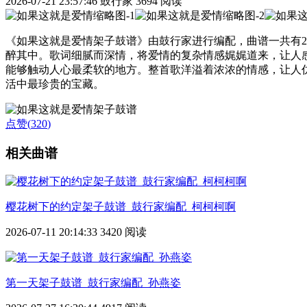
2026-07-21 23:57:46
鼓行家
3694 阅读
《如果这就是爱情架子鼓谱》由鼓行家进行编配，曲谱一共有
醉其中。歌词细腻而深情，将爱情的复杂情感娓娓道来，让人
能够触动人心最柔软的地方。整首歌洋溢着浓浓的情感，让人
活中最珍贵的宝藏。
点赞(
320
)
相关曲谱
樱花树下的约定架子鼓谱_鼓行家编配_柯柯柯啊
2026-07-11 20:14:33
3420 阅读
第一天架子鼓谱_鼓行家编配_孙燕姿