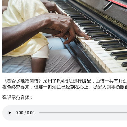
《黄昏尽晚霞简谱》采用了F调指法进行编配，曲谱一共有1
夜色终究要来，但那一刻灿烂已经刻在心上。提醒人别辜负眼
弹唱示范音频：