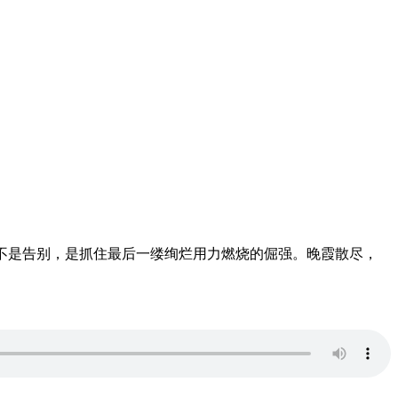
不是告别，是抓住最后一缕绚烂用力燃烧的倔强。晚霞散尽，