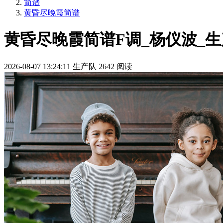
简谱
黄昏尽晚霞简谱
黄昏尽晚霞简谱F调_杨仪波_
2026-08-07 13:24:11
生产队
2642 阅读