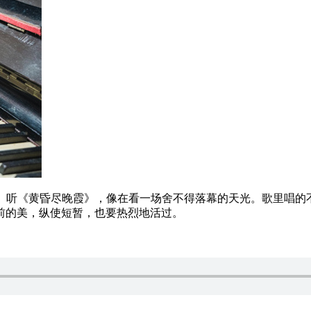
张。听《黄昏尽晚霞》，像在看一场舍不得落幕的天光。歌里唱的
前的美，纵使短暂，也要热烈地活过。