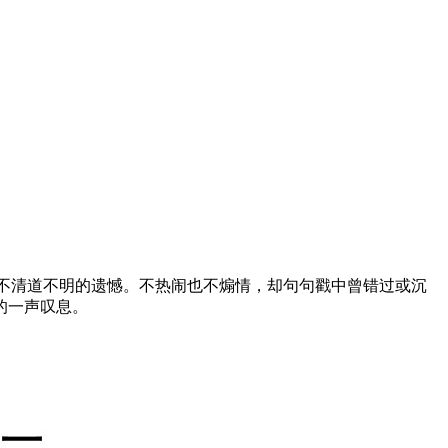
不清道不明的遗憾。不热闹也不煽情，却句句戳中曾错过或沉
的一声叹息。