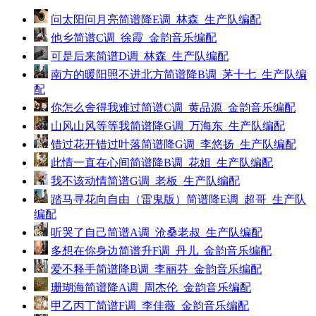
问太阳问月亮简谱降E调_林森_生产队编配
他乡简谱C调_徐霞_金韵音乐编配
可是后来简谱D调_林森_生产队编配
南方的暖阳照不进北方简谱降B调_茅十七_生产队编
配
你怎么舍得我难过简谱C调_黄品源_金韵音乐编配
山风山风等等我简谱降G调_万海东_生产队编配
错过花开错过叶落简谱降G调_李悠扬_生产队编配
此情一直在心间简谱降B调_花姐_生产队编配
我不该动情简谱G调_老板_生产队编配
踏马寻花向自由（雷鬼版）简谱降E调_超哥_生产队
编配
听哭了自己简谱A调_沧桑老叔_生产队编配
多想在你身边简谱升F调_丹儿_金韵音乐编配
爱不释手简谱降B调_李丽芬_金韵音乐编配
珊瑚海简谱降A调_周杰伦_金韵音乐编配
甲乙丙丁简谱F调_李佳薇_金韵音乐编配