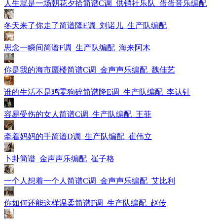
人生就是一场朝花夕拾简谱C调_供销社乐队_蛋蛋音乐编配
冬天来了你走了简谱降E调_刘诺儿_生产队编配
思念一瞬间简谱F调_生产队编配_海来阿木
你是我的海市蜃楼简谱C调_金声声乐编配_魏佳艺
谁的生活不是鸡零狗碎简谱降E调_生产队编配_李认针
容易受伤的女人简谱C调_生产队编配_王菲
牵着妈妈的手简谱D调_生产队编配_崔伟立
卜卦简谱_金声声乐编配_崔子格
一个人想着一个人简谱C调_金声声乐编配_艾比利
你如何还能这样温柔简谱F调_生产队编配_赵传