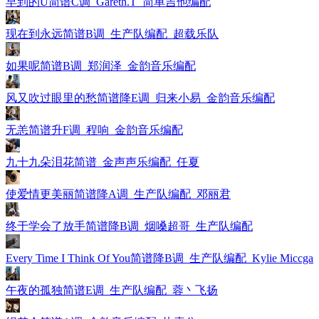
早到的U简谱C调_Gareth.T_简单吉他编配
现在到永远简谱B调_生产队编配_超载乐队
如果呢简谱B调_郑润泽_金韵音乐编配
风又吹过眼里的愁简谱降E调_归来小易_金韵音乐编配
无恙简谱升F调_程响_金韵音乐编配
九十九朵泪花简谱_金声声乐编配_任夏
使爱情更美丽简谱降A调_生产队编配_邓丽君
终于学会了放手简谱降B调_烟嗓超哥_生产队编配
Every Time I Think Of You简谱降B调_生产队编配_Kylie Miccga
午夜的孤独简谱E调_生产队编配_蓉丶飞扬