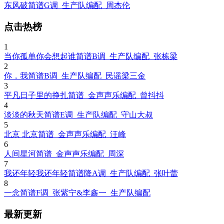
东风破简谱G调_生产队编配_周杰伦
点击热榜
1
当你孤单你会想起谁简谱B调_生产队编配_张栋梁
2
你，我简谱B调_生产队编配_民谣梁三金
3
平凡日子里的挣扎简谱_金声声乐编配_曾抖抖
4
淡淡的秋天简谱E调_生产队编配_守山大叔
5
北京 北京简谱_金声声乐编配_汪峰
6
人间星河简谱_金声声乐编配_周深
7
我还年轻我还年轻简谱降A调_生产队编配_张叶蕾
8
一念简谱F调_张紫宁&李鑫一_生产队编配
最新更新