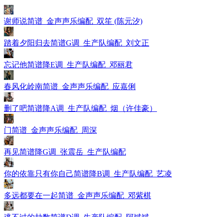
谢师说简谱_金声声乐编配_双笙 (陈元汐)
踏着夕阳归去简谱G调_生产队编配_刘文正
忘记他简谱降E调_生产队编配_邓丽君
春风化岭南简谱_金声声乐编配_应嘉俐
删了吧简谱降A调_生产队编配_烟（许佳豪）
门简谱_金声声乐编配_周深
再见简谱降G调_张震岳_生产队编配
你的依靠只有你自己简谱降B调_生产队编配_艺凌
多远都要在一起简谱_金声声乐编配_邓紫棋