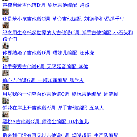
声律启蒙吉他谱D调_酷玩吉他编配_赵照
还是笨小孩吉他谱C调_革命吉他编配_刘德华和/易烊千玺
纪念用生命托起世界的人吉他谱C调_弹手吉他编配_小石头和
孩子们
你要结婚了吉他谱D调_珺妹儿编配_汪苏泷
袖手旁观吉他谱F调_无限延音编配_李健
偷心吉他谱G调_一颗加菲编配_张学友
用尽我的一切奔向你吉他谱C调_酷玩吉他编配_周笔畅
鲜花在岸上开吉他谱A调_弹手吉他编配_五条人
黑桃A吉他谱G调_师渡尘编配_DJ小鱼儿
后来我们没有再见过吉他谱C调_烟嗓超哥_生产队编配