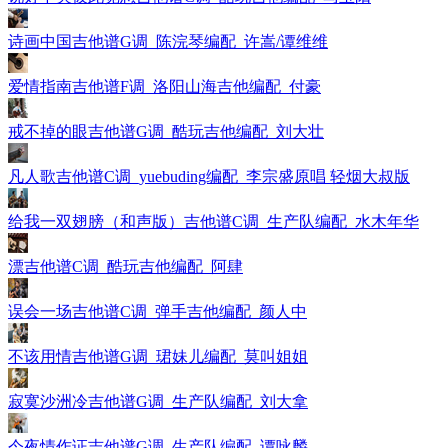
诗画中国吉他谱G调_陈浣琴编配_许嵩/谭维维
爱情指南吉他谱F调_洛阳山海吉他编配_付豪
戒不掉的眼吉他谱G调_酷玩吉他编配_刘大壮
凡人歌吉他谱C调_yuebuding编配_李宗盛原唱 轻烟大叔版
给我一双翅膀（和声版）吉他谱C调_生产队编配_水木年华
漂吉他谱C调_酷玩吉他编配_阿肆
误会一场吉他谱C调_弹手吉他编配_颜人中
不该用情吉他谱G调_珺妹儿编配_莫叫姐姐
寂寞沙洲冷吉他谱G调_生产队编配_刘大拿
今夜情作证吉他谱G调_生产队编配_谭咏麟