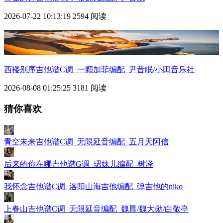
2026-07-22 10:13:19
2594 阅读
西楼别序吉他谱C调_一颗加菲编配_尹昔眠/小田音乐社
2026-08-08 01:25:25
3181 阅读
猜你喜欢
青空未来吉他谱C调_无限延音编配_五月天阿信
后来的你在哪吉他谱G调_珺妹儿编配_树泽
我怀念吉他谱C调_洛阳山海吉他编配_弹吉他的niko
上春山吉他谱C调_无限延音编配_魏晨/魏大勋/白敬亭