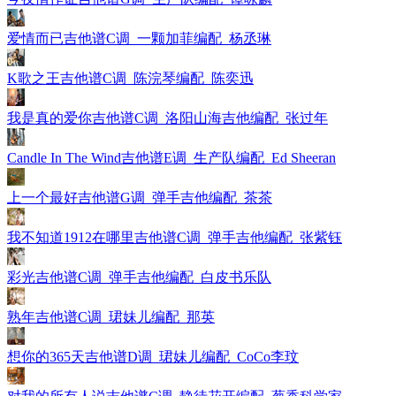
爱情而已吉他谱C调_一颗加菲编配_杨丞琳
K歌之王吉他谱C调_陈浣琴编配_陈奕迅
我是真的爱你吉他谱C调_洛阳山海吉他编配_张过年
Candle In The Wind吉他谱E调_生产队编配_Ed Sheeran
上一个最好吉他谱G调_弹手吉他编配_茶茶
我不知道1912在哪里吉他谱C调_弹手吉他编配_张紫钰
彩光吉他谱C调_弹手吉他编配_白皮书乐队
熟年吉他谱C调_珺妹儿编配_那英
想你的365天吉他谱D调_珺妹儿编配_CoCo李玟