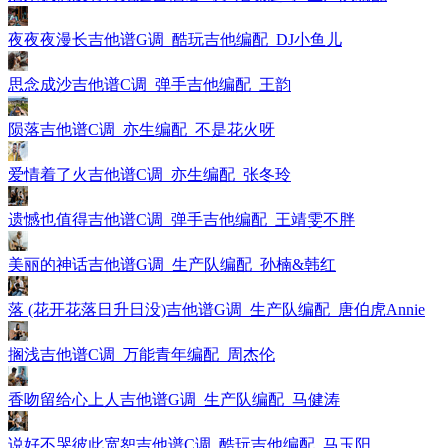
夜夜夜漫长吉他谱G调_酷玩吉他编配_DJ小鱼儿
思念成沙吉他谱C调_弹手吉他编配_王韵
陨落吉他谱C调_亦生编配_不是花火呀
爱情着了火吉他谱C调_亦生编配_张冬玲
遗憾也值得吉他谱C调_弹手吉他编配_王靖雯不胖
美丽的神话吉他谱G调_生产队编配_孙楠&韩红
落 (花开花落日升日没)吉他谱G调_生产队编配_唐伯虎Annie
搁浅吉他谱C调_万能青年编配_周杰伦
香吻留给心上人吉他谱G调_生产队编配_马健涛
说好不哭彼此宽恕吉他谱C调_酷玩吉他编配_马玉阳