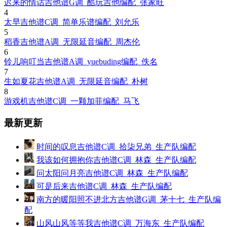
迟来的情话吉他谱G调_酷玩吉他编配_张家旺
4
太早吉他谱C调_简单乐谱编配_刘允乐
5
稻香吉他谱A调_无限延音编配_周杰伦
6
铃儿响叮当吉他谱A调_yuebuding编配_佚名
7
生如夏花吉他谱A调_无限延音编配_朴树
8
游戏机吉他谱C调_一颗加菲编配_马飞
最新更新
时间的叹息吉他谱C调_拾柒兄弟_生产队编配
我该如何拥抱你吉他谱C调_林森_生产队编配
问太阳问月亮吉他谱C调_林森_生产队编配
可是后来吉他谱C调_林森_生产队编配
南方的暖阳照不进北方吉他谱G调_茅十七_生产队编
配
山风山风等等我吉他谱C调_万海东_生产队编配