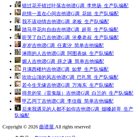
错过花开错过叶落吉他谱G调_李悠扬_生产队编配
此情一直在心间吉他谱G调_花姐_生产队编配
我不该动情吉他谱G调_老板_生产队编配
踏马寻花向自由吉他谱C调_超哥_生产队编配
听哭了自己吉他谱G调_沧桑老叔_生产队编配
岁岁吉他谱C调_任素汐_简单吉他编配
淋雨的人吉他谱G调_阿图表妹_生产队编配
媚人吉他谱G调_薛之谦_简单吉他编配
月满西楼约吉他谱C调_如梦_生产队编配
吹吹山顶的风吉他谱C调_巴扎黑_生产队编配
若今生无缘吉他谱G调_万海东_生产队编配
得意的笑（雷鬼版）吉他谱G调_白兰的_生产队编配
甲乙丙丁吉他谱C调_李佳薇_简单吉他编配
后来我遇见的人都不如你吉他谱G调_烟嗓超哥_生产
队编配
Copyright © 2026
曲谱屋
All rights reserved