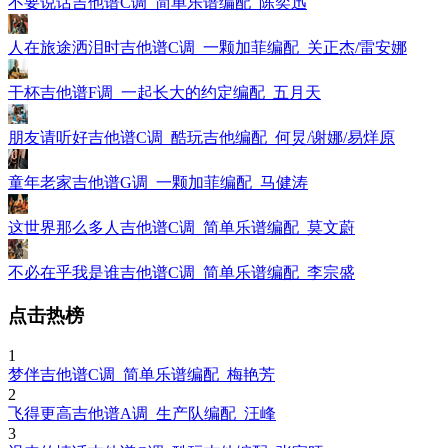
不要说话吉他谱C调_简单乐谱编配_陈奕迅
人在旅途洒泪时吉他谱C调_一颗加菲编配_关正杰/雷安娜
干杯吉他谱F调_一起长大的约定编配_五月天
朋友请听好吉他谱C调_酷玩吉他编配_何炅/谢娜/易烊原
童年老家吉他谱G调_一颗加菲编配_马健涛
这世界那么多人吉他谱C调_简单乐谱编配_莫文蔚
不必在乎我是谁吉他谱C调_简单乐谱编配_李宗盛
点击热榜
1
梦伴吉他谱C调_简单乐谱编配_梅艳芳
2
飞得更高吉他谱A调_生产队编配_汪峰
3