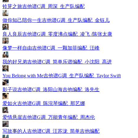
铃芽之旅吉他谱C调_周深_生产队编配
做你知己陪你一生吉他谱G调_生产队编配_金钰儿
良人良辰吉他谱G调_零度沸点编配_凌飞 /陈张太康
像梦一样自由吉他谱C调_一颗加菲编配_汪峰
我的好兄弟吉他谱C调_简单乐谱编配_小沈阳_高进
You Belong with Me吉他谱G调_生产队编配_Taylor Swift
影子说吉他谱C调_洛阳山海吉他编配_洛先生
爱如火吉他谱G调_陈浣琴编配_那艺娜
爱情悬崖吉他谱G调_万能青年编配_周杰伦
写故事的人吉他谱C调_汪苏泷_简单吉他编配