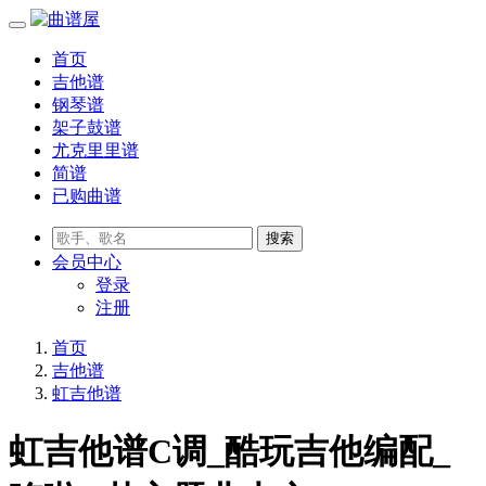
首页
吉他谱
钢琴谱
架子鼓谱
尤克里里谱
简谱
已购曲谱
会员
中心
登录
注册
首页
吉他谱
虹吉他谱
虹吉他谱C调_酷玩吉他编配_