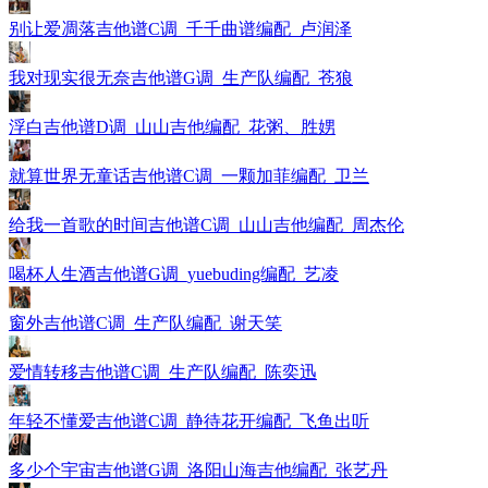
别让爱凋落吉他谱C调_千千曲谱编配_卢润泽
我对现实很无奈吉他谱G调_生产队编配_苍狼
浮白吉他谱D调_山山吉他编配_花粥、胜娚
就算世界无童话吉他谱C调_一颗加菲编配_卫兰
给我一首歌的时间吉他谱C调_山山吉他编配_周杰伦
喝杯人生酒吉他谱G调_yuebuding编配_艺凌
窗外吉他谱C调_生产队编配_谢天笑
爱情转移吉他谱C调_生产队编配_陈奕迅
年轻不懂爱吉他谱C调_静待花开编配_飞鱼出听
多少个宇宙吉他谱G调_洛阳山海吉他编配_张艺丹