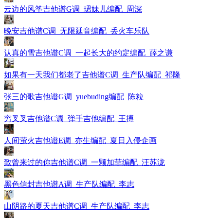
云边的风筝吉他谱G调_珺妹儿编配_周深
晚安吉他谱C调_无限延音编配_丢火车乐队
认真的雪吉他谱C调_一起长大的约定编配_薛之谦
如果有一天我们都老了吉他谱C调_生产队编配_祁隆
张三的歌吉他谱G调_yuebuding编配_陈粒
穷叉叉吉他谱C调_弹手吉他编配_王搏
人间萤火吉他谱E调_亦生编配_夏日入侵企画
致曾来过的你吉他谱C调_一颗加菲编配_汪苏泷
黑色信封吉他谱A调_生产队编配_李志
山阴路的夏天吉他谱C调_生产队编配_李志