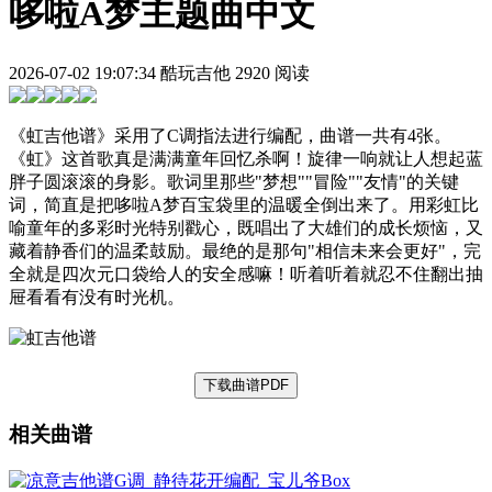
哆啦A梦主题曲中文
2026-07-02 19:07:34
酷玩吉他
2920 阅读
《虹吉他谱》采用了C调指法进行编配，曲谱一共有4张。
《虹》这首歌真是满满童年回忆杀啊！旋律一响就让人想起蓝
胖子圆滚滚的身影。歌词里那些"梦想""冒险""友情"的关键
词，简直是把哆啦A梦百宝袋里的温暖全倒出来了。用彩虹比
喻童年的多彩时光特别戳心，既唱出了大雄们的成长烦恼，又
藏着静香们的温柔鼓励。最绝的是那句"相信未来会更好"，完
全就是四次元口袋给人的安全感嘛！听着听着就忍不住翻出抽
屉看看有没有时光机。
下载曲谱PDF
相关曲谱