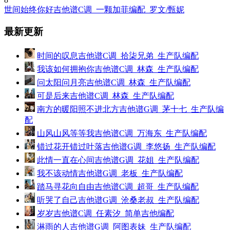
世间始终你好吉他谱C调_一颗加菲编配_罗文/甄妮
最新更新
时间的叹息吉他谱C调_拾柒兄弟_生产队编配
我该如何拥抱你吉他谱C调_林森_生产队编配
问太阳问月亮吉他谱C调_林森_生产队编配
可是后来吉他谱C调_林森_生产队编配
南方的暖阳照不进北方吉他谱G调_茅十七_生产队编
配
山风山风等等我吉他谱C调_万海东_生产队编配
错过花开错过叶落吉他谱G调_李悠扬_生产队编配
此情一直在心间吉他谱G调_花姐_生产队编配
我不该动情吉他谱G调_老板_生产队编配
踏马寻花向自由吉他谱C调_超哥_生产队编配
听哭了自己吉他谱G调_沧桑老叔_生产队编配
岁岁吉他谱C调_任素汐_简单吉他编配
淋雨的人吉他谱G调_阿图表妹_生产队编配