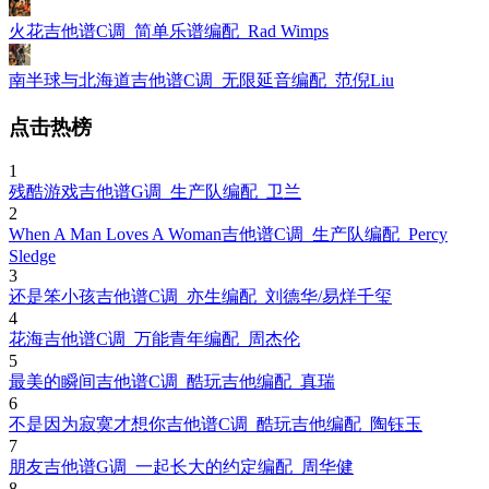
火花吉他谱C调_简单乐谱编配_Rad Wimps
南半球与北海道吉他谱C调_无限延音编配_范倪Liu
点击热榜
1
残酷游戏吉他谱G调_生产队编配_卫兰
2
When A Man Loves A Woman吉他谱C调_生产队编配_Percy
Sledge
3
还是笨小孩吉他谱C调_亦生编配_刘德华/易烊千玺
4
花海吉他谱C调_万能青年编配_周杰伦
5
最美的瞬间吉他谱C调_酷玩吉他编配_真瑞
6
不是因为寂寞才想你吉他谱C调_酷玩吉他编配_陶钰玉
7
朋友吉他谱G调_一起长大的约定编配_周华健
8