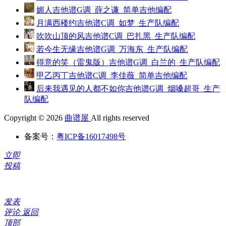
媚人吉他谱G调_薛之谦_简单吉他编配
月满西楼约吉他谱C调_如梦_生产队编配
吹吹山顶的风吉他谱C调_巴扎黑_生产队编配
若今生无缘吉他谱G调_万海东_生产队编配
得意的笑（雷鬼版）吉他谱G调_白兰的_生产队编配
甲乙丙丁吉他谱C调_李佳薇_简单吉他编配
后来我遇见的人都不如你吉他谱G调_烟嗓超哥_生产
队编配
Copyright © 2026
曲谱屋
All rights reserved
备案号：
粤ICP备16017498号
立即
投稿
发表
评论
返回
顶部