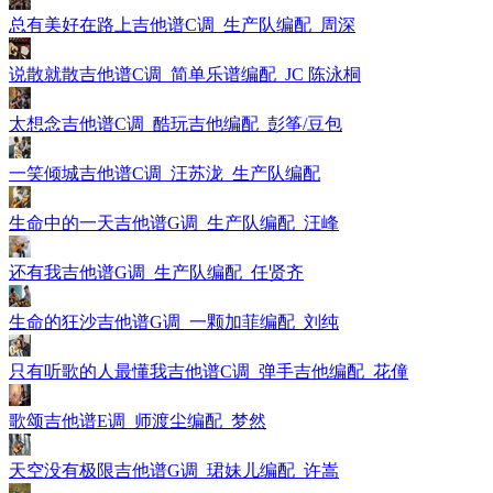
总有美好在路上吉他谱C调_生产队编配_周深
说散就散吉他谱C调_简单乐谱编配_JC 陈泳桐
太想念吉他谱C调_酷玩吉他编配_彭筝/豆包
一笑倾城吉他谱C调_汪苏泷_生产队编配
生命中的一天吉他谱G调_生产队编配_汪峰
还有我吉他谱G调_生产队编配_任贤齐
生命的狂沙吉他谱G调_一颗加菲编配_刘纯
只有听歌的人最懂我吉他谱C调_弹手吉他编配_花僮
歌颂吉他谱E调_师渡尘编配_梦然
天空没有极限吉他谱G调_珺妹儿编配_许嵩