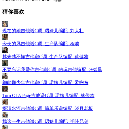
猜你喜欢
现在的她吉他谱C调_珺妹儿编配_刘大壮
今夜的风吉他谱C调_生产队编配_程响
越来越不懂吉他谱C调_生产队编配_蔡健雅
不要忘记我爱你吉他谱C调_酷玩吉他编配_张碧晨
翩翩那少年吉他谱C调_珺妹儿编配_孟煦东
Turn Of A Page吉他谱G调_珺妹儿编配_林俊杰
探清水河吉他谱C调_简单乐谱编配_晓月老板
我这一生吉他谱C调_珺妹儿编配_半吨兄弟