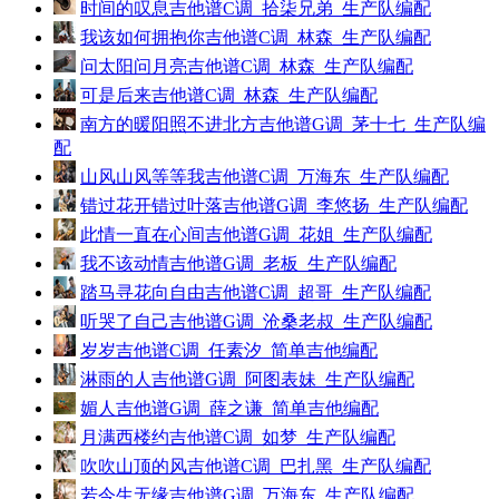
时间的叹息吉他谱C调_拾柒兄弟_生产队编配
我该如何拥抱你吉他谱C调_林森_生产队编配
问太阳问月亮吉他谱C调_林森_生产队编配
可是后来吉他谱C调_林森_生产队编配
南方的暖阳照不进北方吉他谱G调_茅十七_生产队编
配
山风山风等等我吉他谱C调_万海东_生产队编配
错过花开错过叶落吉他谱G调_李悠扬_生产队编配
此情一直在心间吉他谱G调_花姐_生产队编配
我不该动情吉他谱G调_老板_生产队编配
踏马寻花向自由吉他谱C调_超哥_生产队编配
听哭了自己吉他谱G调_沧桑老叔_生产队编配
岁岁吉他谱C调_任素汐_简单吉他编配
淋雨的人吉他谱G调_阿图表妹_生产队编配
媚人吉他谱G调_薛之谦_简单吉他编配
月满西楼约吉他谱C调_如梦_生产队编配
吹吹山顶的风吉他谱C调_巴扎黑_生产队编配
若今生无缘吉他谱G调_万海东_生产队编配