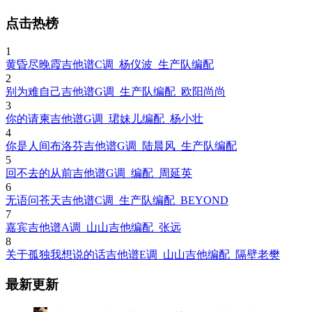
点击热榜
1
黄昏尽晚霞吉他谱C调_杨仪波_生产队编配
2
别为难自己吉他谱G调_生产队编配_欧阳尚尚
3
你的请柬吉他谱G调_珺妹儿编配_杨小壮
4
你是人间布洛芬吉他谱G调_陆晨风_生产队编配
5
回不去的从前吉他谱G调_编配_周延英
6
无语问苍天吉他谱C调_生产队编配_BEYOND
7
嘉宾吉他谱A调_山山吉他编配_张远
8
关于孤独我想说的话吉他谱E调_山山吉他编配_隔壁老樊
最新更新