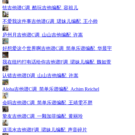
怯吉他谱C调_酷玩吉他编配_容祖儿
不爱我这件事吉他谱G调_珺妹儿编配_王小帅
庐州月吉他谱C调_山山吉他编配_许嵩
好想爱这个世界啊吉他谱C调_简单乐谱编配_华晨宇
我在纽约打电话给你吉他谱F调_珺妹儿编配_魏如萱
认错吉他谱D调_山山吉他编配_许嵩
Aloha吉他谱C调_简单乐谱编配_Achim Reichel
会吗吉他谱C调_简单乐谱编配_王靖雯不胖
挚友吉他谱C调_一颗加菲编配_黄丽玲
送流水吉他谱F调_珺妹儿编配_声音碎片