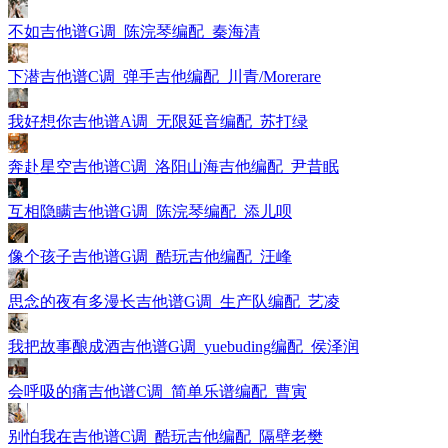
不如吉他谱G调_陈浣琴编配_秦海清
下潜吉他谱C调_弹手吉他编配_川青/Morerare
我好想你吉他谱A调_无限延音编配_苏打绿
奔赴星空吉他谱C调_洛阳山海吉他编配_尹昔眠
互相隐瞒吉他谱G调_陈浣琴编配_添儿呗
像个孩子吉他谱G调_酷玩吉他编配_汪峰
思念的夜有多漫长吉他谱G调_生产队编配_艺凌
我把故事酿成酒吉他谱G调_yuebuding编配_侯泽润
会呼吸的痛吉他谱C调_简单乐谱编配_曹寅
别怕我在吉他谱C调_酷玩吉他编配_隔壁老樊