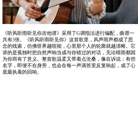
《听风听雨听见你吉他谱》采用了G调指法进行编配，曲谱一
共有3张。《听风听雨听见你》这首歌里，风声雨声都成了思
念的线索，仿佛世界越喧闹，心里那个人的轮廓就越清晰。它
讲的是孤独时把自然声响当成与你错过的对话，无论晴雨都因
为你而有了意义。整首歌温柔又带着点沧桑，像在诉说：有些
名字，即便不在身旁，也会在每一声滴答里反复响起，成了心
底最执着的回响。