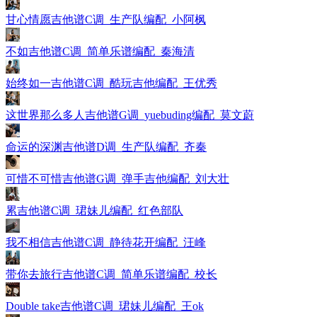
甘心情愿吉他谱C调_生产队编配_小阿枫
不如吉他谱C调_简单乐谱编配_秦海清
始终如一吉他谱C调_酷玩吉他编配_王优秀
这世界那么多人吉他谱G调_yuebuding编配_莫文蔚
命运的深渊吉他谱D调_生产队编配_齐秦
可惜不可惜吉他谱G调_弹手吉他编配_刘大壮
累吉他谱C调_珺妹儿编配_红色部队
我不相信吉他谱C调_静待花开编配_汪峰
带你去旅行吉他谱C调_简单乐谱编配_校长
Double take吉他谱C调_珺妹儿编配_王ok