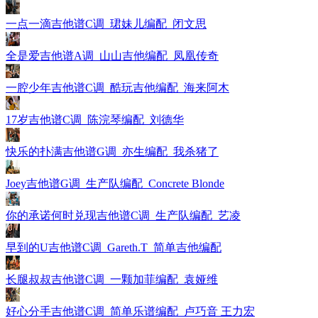
一点一滴吉他谱C调_珺妹儿编配_闭文思
全是爱吉他谱A调_山山吉他编配_凤凰传奇
一腔少年吉他谱C调_酷玩吉他编配_海来阿木
17岁吉他谱C调_陈浣琴编配_刘德华
快乐的扑满吉他谱G调_亦生编配_我杀猪了
Joey吉他谱G调_生产队编配_Concrete Blonde
你的承诺何时兑现吉他谱C调_生产队编配_艺凌
早到的U吉他谱C调_Gareth.T_简单吉他编配
长腿叔叔吉他谱C调_一颗加菲编配_袁娅维
好心分手吉他谱C调_简单乐谱编配_卢巧音 王力宏