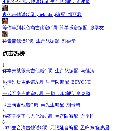
不能不想你吉他谱G调_生产队编配_周冰倩
夜色吉他谱G调_yuebuding编配_邓丽君
等你等到我心痛吉他谱C调_简单乐谱编配_张学友
祷告吉他谱C调_生产队编配_刘德华
点击热榜
1
你本来就很美吉他谱G调_生产队编配_马健涛
2
热情过后吉他谱A调_生产队编配_BEYOND
3
一成不变吉他谱G调_一颗加菲编配_李克勤
4
两三句吉他谱C调_吴先生编配_刘瑞琦
5
怨苍天变了心吉他谱C调_生产队编配_方季惟
6
2035去台湾吉他谱C调_无限延音编配_孟煦东/庞惠晨