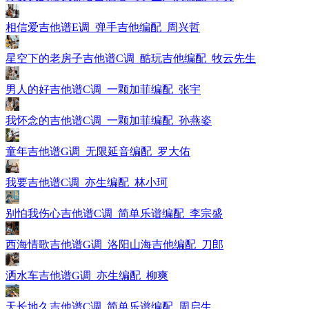
相信爱吉他谱E调_弹手吉他编配_周兴哲
星空下的老房子吉他谱C调_酷玩吉他编配_牧云先生
男人的好吉他谱C调_一颗加菲编配_张宇
我怀念的吉他谱C调_一颗加菲编配_孙燕姿
童年吉他谱G调_无限延音编配_罗大佑
我要吉他谱C调_亦生编配_林小珂
别怕我伤心吉他谱C调_简单乐谱编配_李宗盛
西海情歌吉他谱G调_洛阳山海吉他编配_刀郎
洒水车吉他谱G调_亦生编配_柳爽
天长地久吉他谱C调_简单乐谱编配_周启生