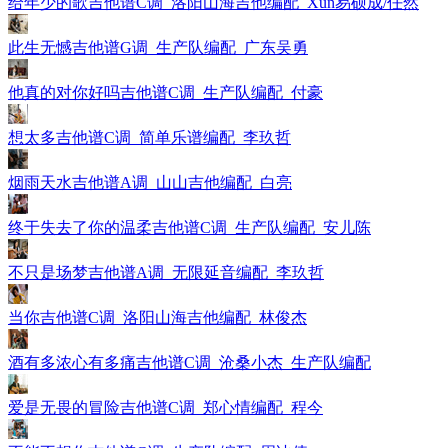
给年少的歌吉他谱C调_洛阳山海吉他编配_Xun易硕成/任然
此生无憾吉他谱G调_生产队编配_广东吴勇
他真的对你好吗吉他谱C调_生产队编配_付豪
想太多吉他谱C调_简单乐谱编配_李玖哲
烟雨天水吉他谱A调_山山吉他编配_白亮
终于失去了你的温柔吉他谱C调_生产队编配_安儿陈
不只是场梦吉他谱A调_无限延音编配_李玖哲
当你吉他谱C调_洛阳山海吉他编配_林俊杰
酒有多浓心有多痛吉他谱C调_沧桑小杰_生产队编配
爱是无畏的冒险吉他谱C调_郑心情编配_程今