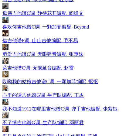
母亲吉他谱C调_静待花开编配_阎维文
喜欢你吉他谱C调_一颗加菲编配_Beyond
借吉他谱F调_山山吉他编配_毛不易
剪爱吉他谱C调_无限延音编配_张惠妹
朵吉他谱C调_无限延音编配_赵雷
哎呦我的姑娘吉他谱C调_一颗加菲编配_抠抠
心里的话吉他谱G调_生产队编配_王杰
我不知道1912在哪里吉他谱C调_弹手吉他编配_张紫钰
不了情吉他谱G调_生产队编配_邓丽君