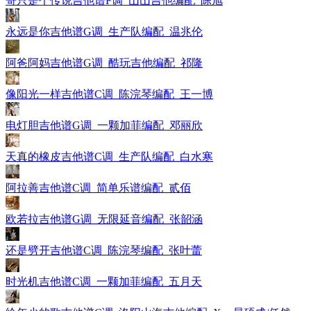
哥只是个传说吉他谱F调_山山吉他编配_陈旭
永远是你吉他谱G调_生产队编配_温兆伦
阿爸阿妈吉他谱G调_酷玩吉他编配_祁隆
像阳光一样吉他谱C调_陈浣琴编配_王一博
电灯胆吉他谱G调_一颗加菲编配_邓丽欣
天真的橡皮吉他谱C调_生产队编配_白水寒
阿拉善吉他谱C调_简单乐谱编配_贰佰
欧若拉吉他谱G调_无限延音编配_张韶涵
还是劈开吉他谱C调_陈浣琴编配_张叶蕾
时光机吉他谱C调_一颗加菲编配_五月天