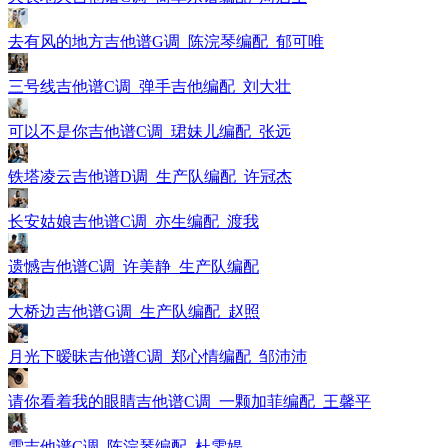
去有风的地方吉他谱G调_陈浣琴编配_郁可唯
三号线吉他谱C调_弹手吉他编配_刘大壮
可以不是你吉他谱C调_珺妹儿编配_张远
铁塔凌云吉他谱D调_生产队编配_许冠杰
长安姑娘吉他谱C调_亦生编配_渡我
遗憾吉他谱C调_许美静_生产队编配
大桥边吉他谱G调_生产队编配_赵照
月光下暧昧吉他谱C调_郑心情编配_邹沛沛
请你看着我的眼睛吉他谱C调_一颗加菲编配_王馨平
雪吉他谱C调_陈浣琴编配_杜雯媞