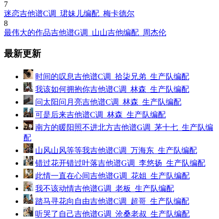
7
迷恋吉他谱C调_珺妹儿编配_梅卡德尔
8
最伟大的作品吉他谱G调_山山吉他编配_周杰伦
最新更新
时间的叹息吉他谱C调_拾柒兄弟_生产队编配
我该如何拥抱你吉他谱C调_林森_生产队编配
问太阳问月亮吉他谱C调_林森_生产队编配
可是后来吉他谱C调_林森_生产队编配
南方的暖阳照不进北方吉他谱G调_茅十七_生产队编
配
山风山风等等我吉他谱C调_万海东_生产队编配
错过花开错过叶落吉他谱G调_李悠扬_生产队编配
此情一直在心间吉他谱G调_花姐_生产队编配
我不该动情吉他谱G调_老板_生产队编配
踏马寻花向自由吉他谱C调_超哥_生产队编配
听哭了自己吉他谱G调_沧桑老叔_生产队编配