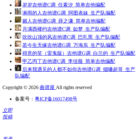
岁岁吉他谱C调_任素汐_简单吉他编配
淋雨的人吉他谱G调_阿图表妹_生产队编配
媚人吉他谱G调_薛之谦_简单吉他编配
月满西楼约吉他谱C调_如梦_生产队编配
吹吹山顶的风吉他谱C调_巴扎黑_生产队编配
若今生无缘吉他谱G调_万海东_生产队编配
得意的笑（雷鬼版）吉他谱G调_白兰的_生产队编配
甲乙丙丁吉他谱C调_李佳薇_简单吉他编配
后来我遇见的人都不如你吉他谱G调_烟嗓超哥_生产
队编配
Copyright © 2026
曲谱屋
All rights reserved
备案号：
粤ICP备16017498号
立即
投稿
发表