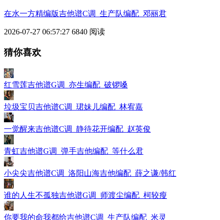
在水一方精编版吉他谱C调_生产队编配_邓丽君
2026-07-27 06:57:27
6840 阅读
猜你喜欢
红雪莲吉他谱G调_亦生编配_破锣嗓
垃圾宝贝吉他谱C调_珺妹儿编配_林宥嘉
一觉醒来吉他谱C调_静待花开编配_赵英俊
青虹吉他谱G调_弹手吉他编配_等什么君
小尖尖吉他谱C调_洛阳山海吉他编配_薛之谦/韩红
谁的人生不孤独吉他谱G调_师渡尘编配_柯较瘦
你要我的命我都给吉他谱C调_生产队编配_米灵