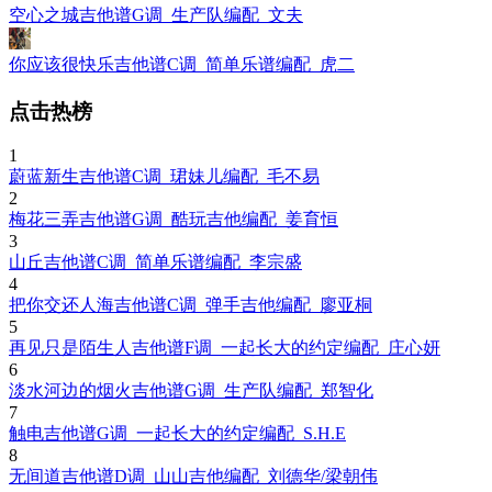
空心之城吉他谱G调_生产队编配_文夫
你应该很快乐吉他谱C调_简单乐谱编配_虎二
点击热榜
1
蔚蓝新生吉他谱C调_珺妹儿编配_毛不易
2
梅花三弄吉他谱G调_酷玩吉他编配_姜育恒
3
山丘吉他谱C调_简单乐谱编配_李宗盛
4
把你交还人海吉他谱C调_弹手吉他编配_廖亚桐
5
再见只是陌生人吉他谱F调_一起长大的约定编配_庄心妍
6
淡水河边的烟火吉他谱G调_生产队编配_郑智化
7
触电吉他谱G调_一起长大的约定编配_S.H.E
8
无间道吉他谱D调_山山吉他编配_刘德华/梁朝伟