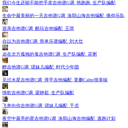
我们今生还能不能把手牵吉他谱G调_韩跑跑_生产队编配
生命中最美丽的一天吉他谱G调_洛阳山海吉他编配_痛仰乐队
迎亲吉他谱C调_酷玩吉他编配_王琪
自以为吉他谱C调_简单乐谱编配_刘大壮
远在北方孤独的鬼吉他谱C调_生产队编配_花粥
醉吉他谱G调_珺妹儿编配_时代少年团
见过水星吉他谱C调_弹手吉他编配_姜鹏Calm/很美味
情歌吉他谱C调_梁静茹_生产队编配
飞奔向你吉他谱G调_珺妹儿编配_于贞
夜空中最亮的星吉他谱G调_洛阳山海吉他编配_逃跑计划