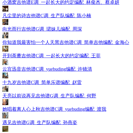
小酒窝吉他谱E调_一起长大的约定编配_林俊杰、蔡卓妍
凡尘里的诗吉他谱C调_生产队编配_陈小楠
向光而行吉他谱G调_珺妹儿编配_周深
你知道我最害怕一个人天黑吉他谱C调_简单吉他编配_金海心
开到荼蘼吉他谱C调_一起长大的约定编配_王菲
云宫迅音吉他谱C调_yuebuding编配_许镜清
十九岁吉他谱C调_简单乐谱编配_赵雷
天亮以前说再见吉他谱G调_生产队编配_何野
她唱着离人心上秋吉他谱C调_yuebuding编配_渡我
遇见吉他谱G调_生产队编配_孙燕姿