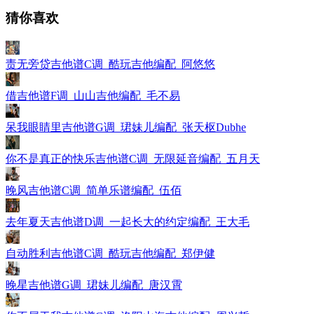
猜你喜欢
责无旁贷吉他谱C调_酷玩吉他编配_阿悠悠
借吉他谱F调_山山吉他编配_毛不易
呆我眼睛里吉他谱G调_珺妹儿编配_张天枢Dubhe
你不是真正的快乐吉他谱C调_无限延音编配_五月天
晚风吉他谱C调_简单乐谱编配_伍佰
去年夏天吉他谱D调_一起长大的约定编配_王大毛
自动胜利吉他谱C调_酷玩吉他编配_郑伊健
晚星吉他谱G调_珺妹儿编配_唐汉霄