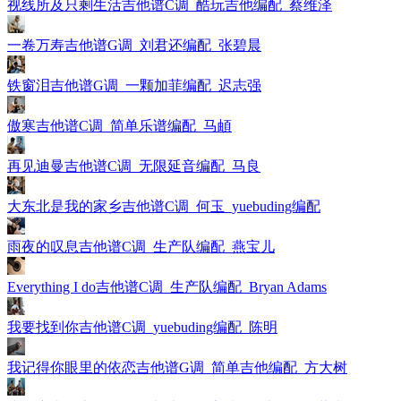
视线所及只剩生活吉他谱C调_酷玩吉他编配_蔡维泽
一卷万寿吉他谱G调_刘君还编配_张碧晨
铁窗泪吉他谱G调_一颗加菲编配_迟志强
傲寒吉他谱C调_简单乐谱编配_马頔
再见迪曼吉他谱C调_无限延音编配_马良
大东北是我的家乡吉他谱C调_何玉_yuebuding编配
雨夜的叹息吉他谱C调_生产队编配_燕宝儿
Everything I do吉他谱C调_生产队编配_Bryan Adams
我要找到你吉他谱C调_yuebuding编配_陈明
我记得你眼里的依恋吉他谱G调_简单吉他编配_方大树