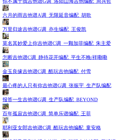
你不属于我吉他谱G调_洛阳山海吉他编配_周兴哲
六月的雨吉他谱A调_无限延音编配_胡歌
万里归途吉他谱G调_亦生编配_王俊凯
莫名其妙爱上你吉他谱C调_一颗加菲编配_朱主爱
怎断吉他谱C调_静待花开编配_平生不晚/祥嘞嘞
金玉良缘吉他谱C调_酷玩吉他编配_付雪
最心疼的人只有你吉他谱G调_张振宇_生产队编配
报答一生吉他谱G调_生产队编配_BEYOND
百年孤寂吉他谱C调_简单乐谱编配_王菲
耶利亚女郎吉他谱C调_酷玩吉他编配_童安格