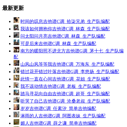
最新更新
时间的叹息吉他谱C调_拾柒兄弟_生产队编配
我该如何拥抱你吉他谱C调_林森_生产队编配
问太阳问月亮吉他谱C调_林森_生产队编配
可是后来吉他谱C调_林森_生产队编配
南方的暖阳照不进北方吉他谱G调_茅十七_生产队编
配
山风山风等等我吉他谱C调_万海东_生产队编配
错过花开错过叶落吉他谱G调_李悠扬_生产队编配
此情一直在心间吉他谱G调_花姐_生产队编配
我不该动情吉他谱G调_老板_生产队编配
踏马寻花向自由吉他谱C调_超哥_生产队编配
听哭了自己吉他谱G调_沧桑老叔_生产队编配
岁岁吉他谱C调_任素汐_简单吉他编配
淋雨的人吉他谱G调_阿图表妹_生产队编配
媚人吉他谱G调_薛之谦_简单吉他编配