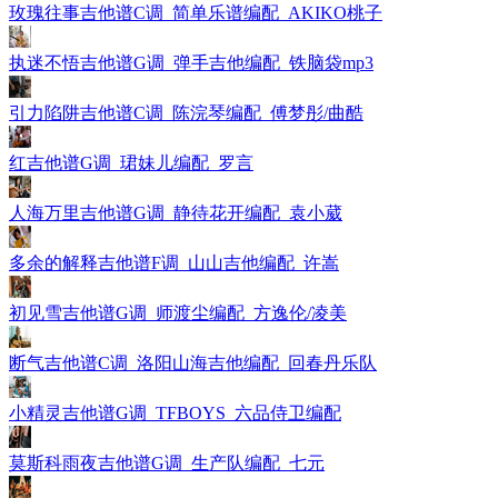
玫瑰往事吉他谱C调_简单乐谱编配_AKIKO桃子
执迷不悟吉他谱G调_弹手吉他编配_铁脑袋mp3
引力陷阱吉他谱C调_陈浣琴编配_傅梦彤/曲酷
红吉他谱G调_珺妹儿编配_罗言
人海万里吉他谱G调_静待花开编配_袁小葳
多余的解释吉他谱F调_山山吉他编配_许嵩
初见雪吉他谱G调_师渡尘编配_方逸伦/凌美
断气吉他谱C调_洛阳山海吉他编配_回春丹乐队
小精灵吉他谱G调_TFBOYS_六品侍卫编配
莫斯科雨夜吉他谱G调_生产队编配_七元