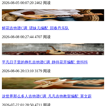
2026-08-05 00:07:20
2462 阅读
鲜花吉他谱C调_珺妹儿编配_回春丹乐队
2026-08-08 00:27:44
4707 阅读
平凡日子里的挣扎吉他谱C调_静待花开编配_曾抖抖
2026-08-06 20:13:10
3179 阅读
这世界那么多人吉他谱C调_凡凡吉他教室编配_莫文蔚
2026-07-22 01:28:50
4711 阅读