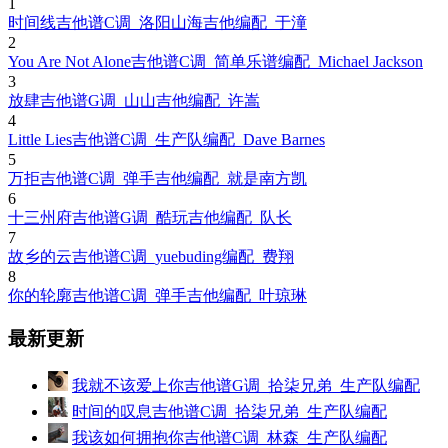
1
时间线吉他谱C调_洛阳山海吉他编配_于潼
2
You Are Not Alone吉他谱C调_简单乐谱编配_Michael Jackson
3
放肆吉他谱G调_山山吉他编配_许嵩
4
Little Lies吉他谱C调_生产队编配_Dave Barnes
5
万拒吉他谱C调_弹手吉他编配_就是南方凯
6
十三州府吉他谱G调_酷玩吉他编配_队长
7
故乡的云吉他谱C调_yuebuding编配_费翔
8
你的轮廓吉他谱C调_弹手吉他编配_叶琼琳
最新更新
我就不该爱上你吉他谱G调_拾柒兄弟_生产队编配
时间的叹息吉他谱C调_拾柒兄弟_生产队编配
我该如何拥抱你吉他谱C调_林森_生产队编配