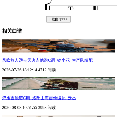
下载曲谱PDF
相关曲谱
风吹故人远去天边吉他谱C调_铃小花_生产队编配
2026-07-26 18:12:14
4712 阅读
鸿雁吉他谱C调_洛阳山海吉他编配_云杰
2026-08-08 10:51:55
3998 阅读