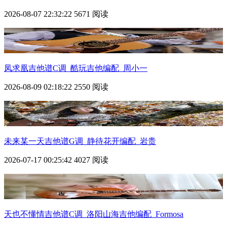
2026-08-07 22:32:22
5671 阅读
凤求凰吉他谱C调_酷玩吉他编配_周小一
2026-08-09 02:18:22
2550 阅读
未来某一天吉他谱G调_静待花开编配_岩贵
2026-07-17 00:25:42
4027 阅读
天也不懂情吉他谱C调_洛阳山海吉他编配_Formosa