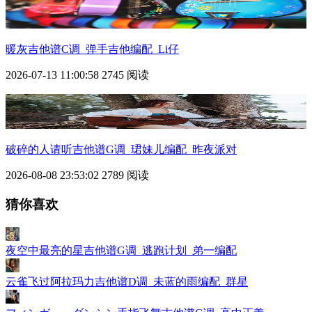
暖灰吉他谱C调_弹手吉他编配_Li仔
2026-07-13 11:00:58
2745 阅读
破碎的人请听吉他谱G调_珺妹儿编配_昨夜派对
2026-08-08 23:53:02
2789 阅读
猜你喜欢
夜空中最亮的星吉他谱G调_逃跑计划_弟一编配
云雀飞过阿拉玛力吉他谱D调_未蓝的雨编配_群星