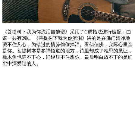
《菩提树下我为你流泪吉他谱》采用了C调指法进行编配，曲
谱一共有2张。《菩提树下我为你流泪》讲的是在佛门清净地
藏不住凡心，为错过的情缘偷偷掉泪。看似信佛，实际心里全
是你。菩提树本是参禅悟道的地方，诗里却成了相思的见证，
敲木鱼也静不下心，诵经压不住想你，最后明白放不下的是红
尘中深爱过的人。