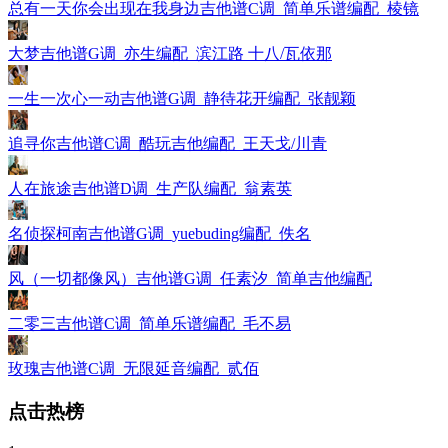
总有一天你会出现在我身边吉他谱C调_简单乐谱编配_棱镜
大梦吉他谱G调_亦生编配_滨江路 十八/瓦依那
一生一次心一动吉他谱G调_静待花开编配_张靓颖
追寻你吉他谱C调_酷玩吉他编配_王天戈/川青
人在旅途吉他谱D调_生产队编配_翁素英
名侦探柯南吉他谱G调_yuebuding编配_佚名
风（一切都像风）吉他谱G调_任素汐_简单吉他编配
二零三吉他谱C调_简单乐谱编配_毛不易
玫瑰吉他谱C调_无限延音编配_贰佰
点击热榜