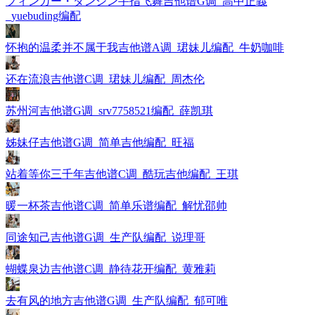
フィンガー・ダンシン手指飞舞吉他谱G调_高中正義
_yuebuding编配
怀抱的温柔并不属于我吉他谱A调_珺妹儿编配_牛奶咖啡
还在流浪吉他谱C调_珺妹儿编配_周杰伦
苏州河吉他谱G调_srv7758521编配_薛凯琪
姊妹仔吉他谱G调_简单吉他编配_旺福
站着等你三千年吉他谱C调_酷玩吉他编配_王琪
暖一杯茶吉他谱C调_简单乐谱编配_解忧邵帅
同途知己吉他谱G调_生产队编配_说理哥
蝴蝶泉边吉他谱C调_静待花开编配_黄雅莉
去有风的地方吉他谱G调_生产队编配_郁可唯