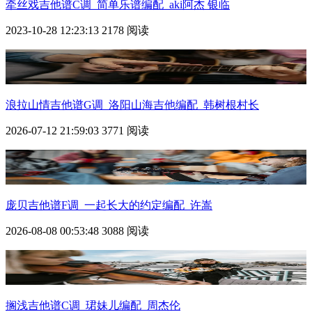
牵丝戏吉他谱C调_简单乐谱编配_aki阿杰 银临
2023-10-28 12:23:13
2178 阅读
浪拉山情吉他谱G调_洛阳山海吉他编配_韩树根村长
2026-07-12 21:59:03
3771 阅读
庞贝吉他谱F调_一起长大的约定编配_许嵩
2026-08-08 00:53:48
3088 阅读
搁浅吉他谱C调_珺妹儿编配_周杰伦