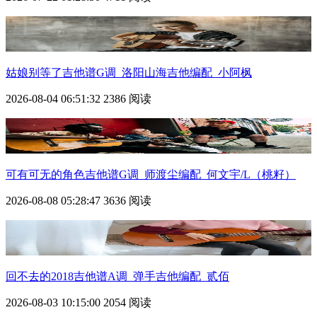
姑娘别等了吉他谱G调_洛阳山海吉他编配_小阿枫
2026-08-04 06:51:32
2386 阅读
可有可无的角色吉他谱G调_师渡尘编配_何文宇/L（桃籽）
2026-08-08 05:28:47
3636 阅读
回不去的2018吉他谱A调_弹手吉他编配_贰佰
2026-08-03 10:15:00
2054 阅读