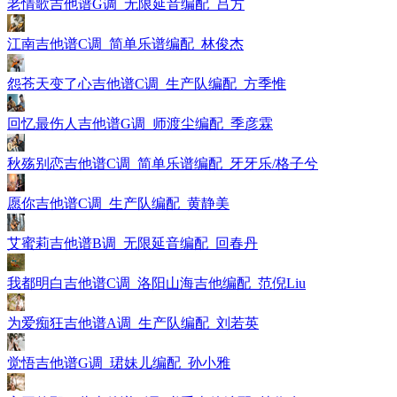
老情歌吉他谱G调_无限延音编配_吕方
江南吉他谱C调_简单乐谱编配_林俊杰
怨苍天变了心吉他谱C调_生产队编配_方季惟
回忆最伤人吉他谱G调_师渡尘编配_季彦霖
秋殇别恋吉他谱C调_简单乐谱编配_牙牙乐/格子兮
愿你吉他谱C调_生产队编配_黄静美
艾蜜莉吉他谱B调_无限延音编配_回春丹
我都明白吉他谱C调_洛阳山海吉他编配_范倪Liu
为爱痴狂吉他谱A调_生产队编配_刘若英
觉悟吉他谱G调_珺妹儿编配_孙小雅