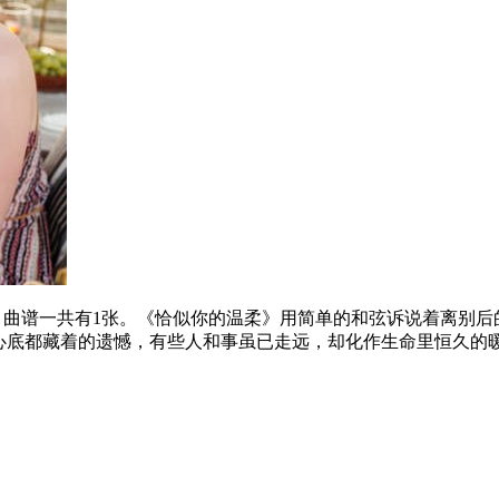
，曲谱一共有1张。《恰似你的温柔》用简单的和弦诉说着离别后
人心底都藏着的遗憾，有些人和事虽已走远，却化作生命里恒久的