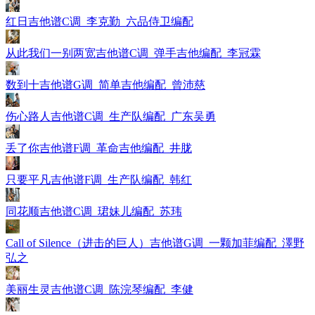
红日吉他谱C调_李克勤_六品侍卫编配
从此我们一别两宽吉他谱C调_弹手吉他编配_李冠霖
数到十吉他谱G调_简单吉他编配_曾沛慈
伤心路人吉他谱C调_生产队编配_广东吴勇
丢了你吉他谱F调_革命吉他编配_井胧
只要平凡吉他谱F调_生产队编配_韩红
同花顺吉他谱C调_珺妹儿编配_苏玮
Call of Silence（进击的巨人）吉他谱G调_一颗加菲编配_澤野
弘之
美丽生灵吉他谱C调_陈浣琴编配_李健