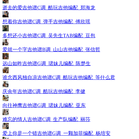
逝去的爱吉他谱C调_酷玩吉他编配_郑海龙
想着你吉他谱C调_弹手吉他编配_傅欣瑶
多想还小吉他谱C调_吴先生TAB编配_豆包
爱就一个字吉他谱B调_山山吉他编配_张信哲
远山如昨吉他谱G调_珺妹儿编配_陈楚生
谁念西风独自凉吉他谱C调_酷玩吉他编配_等什么君
庆余年吉他谱C调_酷玩吉他编配_李健
向往神鹰吉他谱G调_珺妹儿编配_亚东
难忘的情人吉他谱C调_生产队编配_丽莎
爱上你是一个错吉他谱G调_一颗加菲编配_杨培安