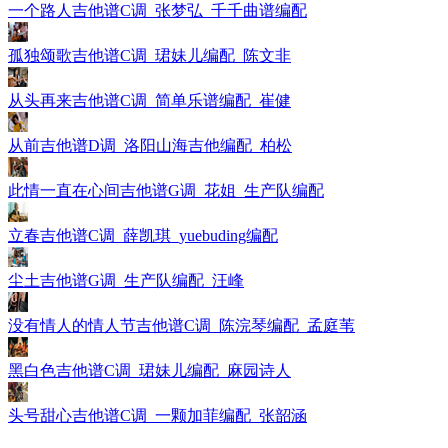
一个路人吉他谱C调_张梦弘_千千曲谱编配
孤独颂歌吉他谱C调_珺妹儿编配_陈文非
从头再来吉他谱C调_简单乐谱编配_崔健
从前吉他谱D调_洛阳山海吉他编配_柏松
此情一直在心间吉他谱G调_花姐_生产队编配
立春吉他谱C调_薛凯琪_yuebuding编配
尘土吉他谱G调_生产队编配_汪峰
没有情人的情人节吉他谱C调_陈浣琴编配_孟庭苇
黑白色吉他谱C调_珺妹儿编配_麻园诗人
头号甜心吉他谱C调_一颗加菲编配_张韶涵