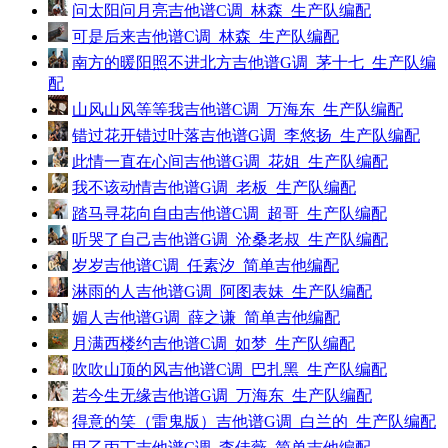
问太阳问月亮吉他谱C调_林森_生产队编配
可是后来吉他谱C调_林森_生产队编配
南方的暖阳照不进北方吉他谱G调_茅十七_生产队编
配
山风山风等等我吉他谱C调_万海东_生产队编配
错过花开错过叶落吉他谱G调_李悠扬_生产队编配
此情一直在心间吉他谱G调_花姐_生产队编配
我不该动情吉他谱G调_老板_生产队编配
踏马寻花向自由吉他谱C调_超哥_生产队编配
听哭了自己吉他谱G调_沧桑老叔_生产队编配
岁岁吉他谱C调_任素汐_简单吉他编配
淋雨的人吉他谱G调_阿图表妹_生产队编配
媚人吉他谱G调_薛之谦_简单吉他编配
月满西楼约吉他谱C调_如梦_生产队编配
吹吹山顶的风吉他谱C调_巴扎黑_生产队编配
若今生无缘吉他谱G调_万海东_生产队编配
得意的笑（雷鬼版）吉他谱G调_白兰的_生产队编配
甲乙丙丁吉他谱C调_李佳薇_简单吉他编配