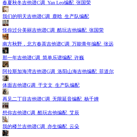
春夏秋冬吉他谱C调_Yan Leo编配_张国荣
我们的明天吉他谱C调_鹿晗_生产队编配
怪你过分美丽吉他谱C调_酷玩吉他编配_张国荣
南方秋野，北方春茶吉他谱C调_万能青年编配_张远
那一年吉他谱C调_简单乐谱编配_许巍
阿拉斯加海湾吉他谱G调_洛阳山海吉他编配_菲道尔
体面吉他谱G调_于文文_生产队编配
再见二丁目吉他谱C调_无限延音编配_杨千嬅
想你吉他谱C调_酷玩吉他编配_艾辰
我的楼兰吉他谱C调_亦生编配_云朵