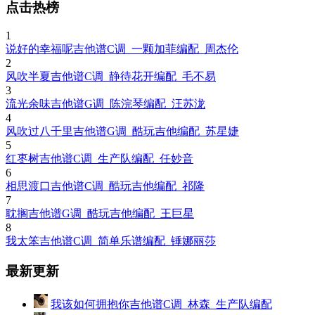
点击热榜
1
说好的幸福呢吉他谱C调_一颗加菲编配_周杰伦
2
风吹半夏吉他谱C调_静待花开编配_毛不易
3
流光余味吉他谱G调_陈浣琴编配_汪苏泷
4
风吹过八千里吉他谱G调_酷玩吉他编配_苏星婕
5
红枣树吉他谱C调_生产队编配_任妙音
6
相思渡口吉他谱C调_酷玩吉他编配_祁隆
7
耽搁吉他谱G调_酷玩吉他编配_王巨星
8
我太笨吉他谱C调_简单乐谱编配_锤娜丽莎
最新更新
我该如何拥抱你吉他谱C调_林森_生产队编配