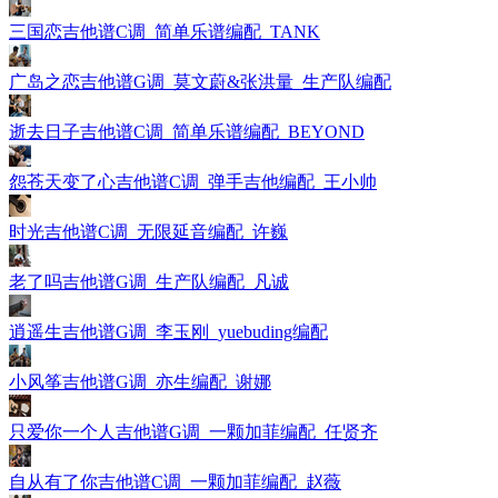
三国恋吉他谱C调_简单乐谱编配_TANK
广岛之恋吉他谱G调_莫文蔚&张洪量_生产队编配
逝去日子吉他谱C调_简单乐谱编配_BEYOND
怨苍天变了心吉他谱C调_弹手吉他编配_王小帅
时光吉他谱C调_无限延音编配_许巍
老了吗吉他谱G调_生产队编配_凡诚
逍遥生吉他谱G调_李玉刚_yuebuding编配
小风筝吉他谱G调_亦生编配_谢娜
只爱你一个人吉他谱G调_一颗加菲编配_任贤齐
自从有了你吉他谱C调_一颗加菲编配_赵薇