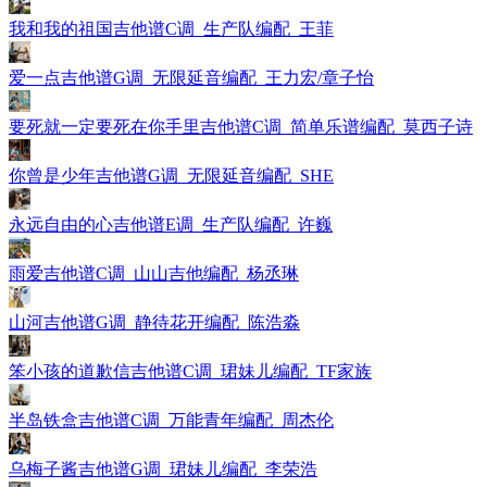
我和我的祖国吉他谱C调_生产队编配_王菲
爱一点吉他谱G调_无限延音编配_王力宏/章子怡
要死就一定要死在你手里吉他谱C调_简单乐谱编配_莫西子诗
你曾是少年吉他谱G调_无限延音编配_SHE
永远自由的心吉他谱E调_生产队编配_许巍
雨爱吉他谱C调_山山吉他编配_杨丞琳
山河吉他谱G调_静待花开编配_陈浩淼
笨小孩的道歉信吉他谱C调_珺妹儿编配_TF家族
半岛铁盒吉他谱C调_万能青年编配_周杰伦
乌梅子酱吉他谱G调_珺妹儿编配_李荣浩