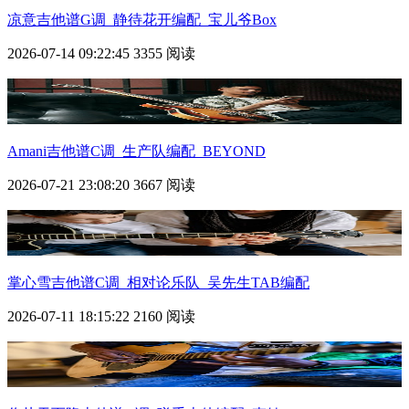
凉意吉他谱G调_静待花开编配_宝儿爷Box
2026-07-14 09:22:45
3355 阅读
Amani吉他谱C调_生产队编配_BEYOND
2026-07-21 23:08:20
3667 阅读
掌心雪吉他谱C调_相对论乐队_吴先生TAB编配
2026-07-11 18:15:22
2160 阅读