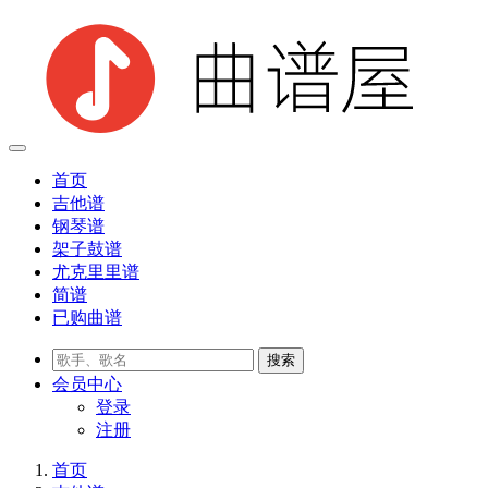
首页
吉他谱
钢琴谱
架子鼓谱
尤克里里谱
简谱
已购曲谱
会员
中心
登录
注册
首页