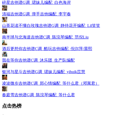
碎星吉他谱G调_珺妹儿编配_白色海岸
清福吉他谱G调_弹手吉他编配_李宇春
山茶花读不懂白玫瑰吉他谱G调_静待花开编配_Lil笑笑
南半球与北海道吉他谱C调_陈浣琴编配_范倪Liu
酒后更想你吉他谱C调_酷玩吉他编配_倪尔萍/晨熙
我在等你吉他谱C调_沐乐团_生产队编配
银河与星斗吉他谱G调_珺妹儿编配_yihuik苡慧
凌波微步吉他谱C调_郑心情编配_等什么君（邓寓君）
春庭雪吉他谱G调_陈浣琴编配_等什么君
点击热榜