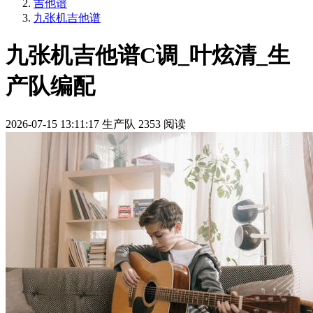
吉他谱
九张机吉他谱
九张机吉他谱C调_叶炫清_生
产队编配
2026-07-15 13:11:17
生产队
2353 阅读