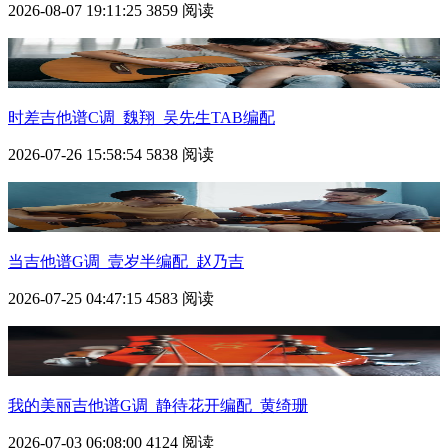
2026-08-07 19:11:25
3859 阅读
时差吉他谱C调_魏翔_吴先生TAB编配
2026-07-26 15:58:54
5838 阅读
当吉他谱G调_壹岁半编配_赵乃吉
2026-07-25 04:47:15
4583 阅读
我的美丽吉他谱G调_静待花开编配_黄绮珊
2026-07-03 06:08:00
4124 阅读