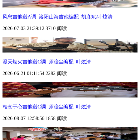
风息吉他谱A调_洛阳山海吉他编配_胡彦斌/叶炫清
2026-07-03 21:39:12
3710 阅读
漫天烟火吉他谱C调_师渡尘编配_叶炫清
2026-06-21 01:11:54
2282 阅读
相念于心吉他谱C调_师渡尘编配_叶炫清
2026-08-07 12:58:56
1858 阅读